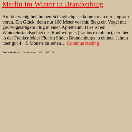
Merlin im Winter in Brandenburg
Auf der wenig befahrenen Schlaglochpiste kommt man nur langsam
voran. Ein Glück, denn nur 100 Meter vor mir, fliegt ein Vogel mit
greifvogelartigem Flug in einen Apfelbaum. Dies ist ein
Wintereinstandsgebiet des Raubwürgers (Lanius excubitor), der hier
in der Frankenfelder Flur im Süden Brandenburgs in einigen Jahren
Merlin
über gut 4 – 5 Monate zu sehen…
Continue reading
im
Published
January 29, 2023
Winter
Categorized as
Seltenheiten
,
Verhalten
,
Vögel der West Paläarktik
,
in
Vogelbestimmung
Tagged
Accipiter nisus
,
Anthus pratensis
,
Brandenburg
Bluthänfling
,
Brandenburg
,
Carduelis cannabina
,
Emberiza
citrinella
,
Emberiza schoeniclus
,
Falco columbarius
,
Falco
tinnunculus
,
Feldsperling
,
Frankenfelde
,
Goldammer
,
Lanius
excubitor
,
Merlin
,
Niederer Fläming
,
Passer montanus
,
Raubwürger
,
Rohrammer
,
Sperber
,
Turmfalke
,
Wiesenpieper
Merlin: Rastvogel aus dem Norden in
Brandenburg
Eine weitläufige und ausgeräumte Niederungslandschaft im
Baruther Urstromtal. Immerhin hat eine Ausgleichsmaßnahme im