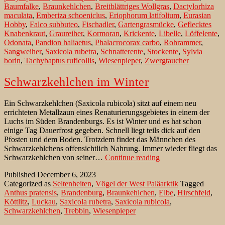
Baumfalke
,
Braunkehlchen
,
Breitblättriges Wollgras
,
Dactylorhiza
Baumfalke
maculata
,
Emberiza schoeniclus
,
Eriophorum latifolium
,
Eurasian
über
Hobby
,
Falco subbuteo
,
Fischadler
,
Gartengrasmücke
,
Geflecktes
Weiher
Knabenkraut
,
Graureiher
,
Kormoran
,
Krickente
,
Libelle
,
Löffelente
,
Odonata
,
Pandion haliaetus
,
Phalacrocorax carbo
,
Rohrammer
,
Sangweiher
,
Saxicola rubetra
,
Schnatterente
,
Stockente
,
Sylvia
borin
,
Tachybaptus ruficollis
,
Wiesenpieper
,
Zwergtaucher
Schwarzkehlchen im Winter
Ein Schwarzkehlchen (Saxicola rubicola) sitzt auf einem neu
errichteten Metallzaun eines Renaturierungsgebietes in einem der
Luchs im Süden Brandenburgs. Es ist Winter und es hat schon
einige Tag Dauerfrost gegeben. Schnell liegt teils dick auf den
Pfosten und dem Boden. Trotzdem findet das Männchen des
Schwarzkehlchens offensichtlich Nahrung. Immer wieder fliegt das
Schwarzkehlchen
Schwarzkehlchen von seiner…
Continue reading
im
Published
December 6, 2023
Winter
Categorized as
Seltenheiten
,
Vögel der West Paläarktik
Tagged
Anthus pratensis
,
Brandenburg
,
Braunkehlchen
,
Elbe
,
Hirschfeld
,
Köttlitz
,
Luckau
,
Saxicola rubetra
,
Saxicola rubicola
,
Schwarzkehlchen
,
Trebbin
,
Wiesenpieper