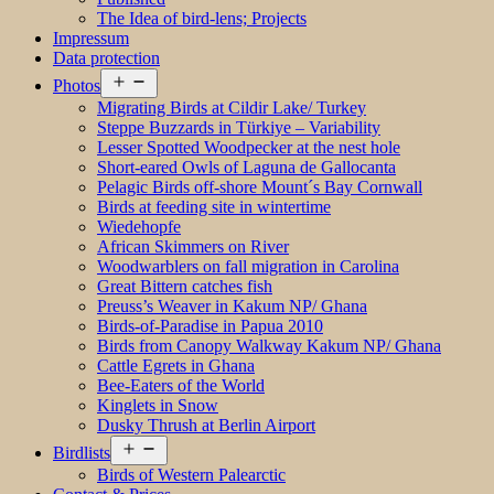
The Idea of bird-lens; Projects
Impressum
Data protection
Open
Photos
menu
Migrating Birds at Cildir Lake/ Turkey
Steppe Buzzards in Türkiye – Variability
Lesser Spotted Woodpecker at the nest hole
Short-eared Owls of Laguna de Gallocanta
Pelagic Birds off-shore Mount´s Bay Cornwall
Birds at feeding site in wintertime
Wiedehopfe
African Skimmers on River
Woodwarblers on fall migration in Carolina
Great Bittern catches fish
Preuss’s Weaver in Kakum NP/ Ghana
Birds-of-Paradise in Papua 2010
Birds from Canopy Walkway Kakum NP/ Ghana
Cattle Egrets in Ghana
Bee-Eaters of the World
Kinglets in Snow
Dusky Thrush at Berlin Airport
Open
Birdlists
menu
Birds of Western Palearctic