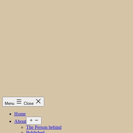
Menu
Close
Home
Open
About
menu
The Person behind
Published