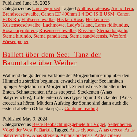
Published
June 15, 2025
im
Categorized as
Uncategorized
Tagged
Anthus pratensis
,
Arctic Tern
,
Morgentau
Brandseeschwalbe
,
Canon EF 400mm 1:4 DO IS II USM
,
Canon
EOS R5
,
Flußseeschwalbe
,
Hecken-Rose
,
Heckenrose
,
Küstenseeschwalbe
,
Lachmöwe
,
Lady's Island
,
Larus ridibundus
,
Rosa corymbifera
,
Rosenseeschwalbe
,
Rosslare
,
Sterna dougallii
,
Sterna hirundo
,
Sterna paradisaea
,
Sterna sandvicensis
,
Wexford
,
Wiesenpieper
Ballett über dem See: Tanz der
Baumfalke über Weiher
Während die goldenen Farbtöne der Morgendämmerung über den
Himmel zu streifen beginnen, erwacht ein ruhiger See inmitten
üppiger Vegetation im Morgenlicht. Zuerst ist das Schnattern der
Enten, Schnatterenten (Anas strepera), Stockenten (Anas
platyrhynchos), Löffelenten (Anas clypeata) und Krickenten (Anas
crecca) zu hören. Mit dem Aufstieg der Sonne sind dann auch die
Ballett
ersten Libellen (Odonata sp.)…
Continue reading
über
Published
May 9, 2024
dem
Categorized as
Beste Beobachtungsgebiete für Vögel
,
Seltenheiten
,
See:
Vögel der West Paläarktik
Tagged
Anas clypeata
,
Anas crecca
,
Anas
Tanz
platyrhynchos
,
Anas strepera
,
Anthus pratensis
,
Ardea cinerea
,
der