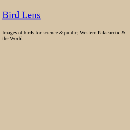
Skip
Bird Lens
to
content
Images of birds for science & public; Western Palaearctic &
the World