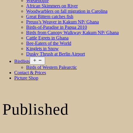
Wiedehopfe
African Skimmers on River
Woodwarblers on fall migration in Carolina
Great Bittern catches fish
Preuss’s Weaver in Kakum NP/ Ghana
Birds-of-Paradise in Papua 2010
Birds from Canopy Walkway Kakum NP/ Ghana
Cattle Egrets in Ghana
Bee-Eaters of the World
Kinglets in Snow
Dusky Thrush at Berlin Airport
Open
Birdlists
menu
Birds of Western Palearctic
Contact & Prices
Picture Shop
Published