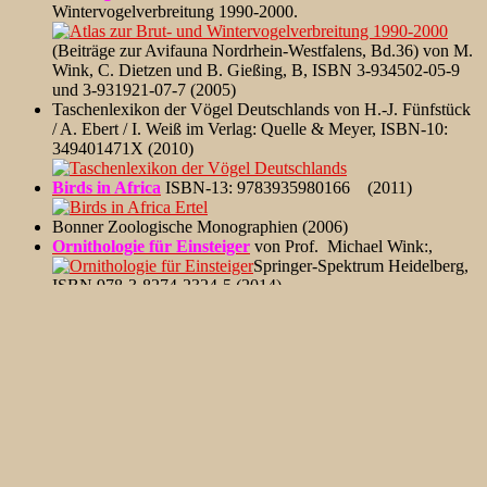
Wintervogelverbreitung 1990-2000.
(Beiträge zur Avifauna Nordrhein-Westfalens, Bd.36) von M.
Wink, C. Dietzen und B. Gießing, B, ISBN 3-934502-05-9
und 3-931921-07-7 (2005)
Taschenlexikon der Vögel Deutschlands von H.-J. Fünfstück
/ A. Ebert / I. Weiß im Verlag: Quelle & Meyer, ISBN-10:
349401471X (2010)
Birds in Africa
ISBN-13: 9783935980166 (2011)
Bonner Zoologische Monographien (2006)
Ornithologie für Einsteiger
von Prof. Michael Wink:,
Springer-Spektrum Heidelberg,
ISBN 978-3-8274-2324-5 (2014)
Die
Vögel von Remseck
: im Großraum Stuttgart von Dr.
Rainer Christian Ertel im Fauna-Verlag, 2. Auflage, ISBN-13:
978-3935980159
Die
Vögel Mitteleuropas im Flug bestimmen
, 468 Arten
sicher erkennen und zuordnen von Fiedler/ Fünfstück/
Nachtigall im Quelle & Meyer Verlag, Artikelnummer:
4941673
ISBN 978-3-494-01673-3
Die
Vögel Mitteleuropas im Porträt
.
Alles Wissenswerte zu
über 600 Arten Hans-Joachim Fünfstück/Ingo Weiß im Quelle
& Meyer Verlag, Artikelnummer: 4941674
ISBN 978-3-494-