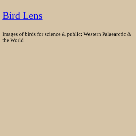
Skip
Bird Lens
to
content
Images of birds for science & public; Western Palaearctic &
the World