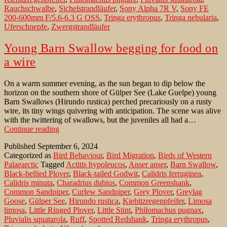
Rauchschwalbe
,
Sichelstrandläufer
,
Sony Alpha 7R V
,
Sony FE
200-600mm F/5.6-6.3 G OSS
,
Tringa erythropus
,
Tringa nebularia
,
Uferschnepfe
,
Zwergstrandläufer
Young Barn Swallow begging for food on
a wire
On a warm summer evening, as the sun began to dip below the
horizon on the southern shore of Gülper See (Lake Guelpe) young
Barn Swallows (Hirundo rustica) perched precariously on a rusty
wire, its tiny wings quivering with anticipation. The scene was alive
with the twittering of swallows, but the juveniles all had a…
Young
Continue reading
Barn
Published
September 6, 2024
Swallow
Categorized as
Bird Behaviour
,
Bird Migration
,
Birds of Western
begging
Palaearctic
Tagged
Actitis hypoleucos
,
Anser anser
,
Barn Swallow
,
for
Black-bellied Plover
,
Black-tailed Godwit
,
Calidris ferruginea
,
food
Calidris minuta
,
Charadrius dubius
,
Common Greenshank
,
on
Common Sandpiper
,
Curlew Sandpiper
,
Grey Plover
,
Greylag
a
Goose
,
Gülper See
,
Hirundo rustica
,
Kiebitzregenpfeifer
,
Limosa
wire
limosa
,
Little Ringed Plover
,
Little Stint
,
Philomachus pugnax
,
Pluvialis squatarola
,
Ruff
,
Spotted Redshank
,
Tringa erythropus
,