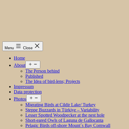
Menu
Close
Home
Open
About
menu
The Person behind
Published
The Idea of bird-lens; Projects
Impressum
Data protection
Open
Photos
menu
Migrating Birds at Cildir Lake/ Turkey
Steppe Buzzards in Türkiye – Variability
Lesser Spotted Woodpecker at the nest hole
Short-eared Owls of Laguna de Gallocanta
Pelagic Birds off-shore Mount´s Bay Cornwall