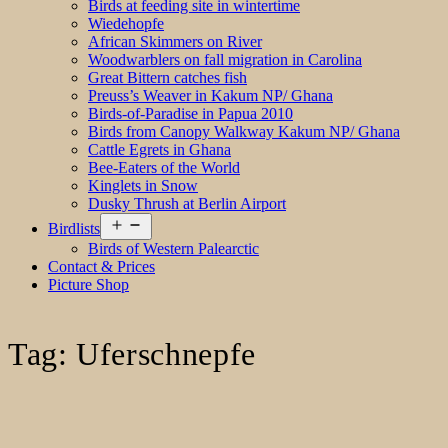
Birds at feeding site in wintertime
Wiedehopfe
African Skimmers on River
Woodwarblers on fall migration in Carolina
Great Bittern catches fish
Preuss’s Weaver in Kakum NP/ Ghana
Birds-of-Paradise in Papua 2010
Birds from Canopy Walkway Kakum NP/ Ghana
Cattle Egrets in Ghana
Bee-Eaters of the World
Kinglets in Snow
Dusky Thrush at Berlin Airport
Open
Birdlists
menu
Birds of Western Palearctic
Contact & Prices
Picture Shop
Tag:
Uferschnepfe