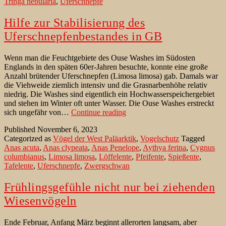
Tringa nebularia
,
Uferschnepfe
Hilfe zur Stabilisierung des
Uferschnepfenbestandes in GB
Wenn man die Feuchtgebiete des Ouse Washes im Südosten
Englands in den späten 60er-Jahren besuchte, konnte eine große
Anzahl brütender Uferschnepfen (Limosa limosa) gab. Damals war
die Viehweide ziemlich intensiv und die Grasnarbenhöhe relativ
niedrig. Die Washes sind eigentlich ein Hochwasserspeichergebiet
und stehen im Winter oft unter Wasser. Die Ouse Washes erstreckt
Hilfe
sich ungefähr von…
Continue reading
zur
Published
November 6, 2023
Stabilisierung
Categorized as
Vögel der West Paläarktik
,
Vogelschutz
Tagged
des
Anas acuta
,
Anas clypeata
,
Anas Penelope
,
Aythya ferina
,
Cygnus
Uferschnepfenbestandes
columbianus
,
Limosa limosa
,
Löffelente
,
Pfeifente
,
Spießente
,
in
Tafelente
,
Uferschnepfe
,
Zwergschwan
GB
Frühlingsgefühle nicht nur bei ziehenden
Wiesenvögeln
Ende Februar, Anfang März beginnt allerorten langsam, aber