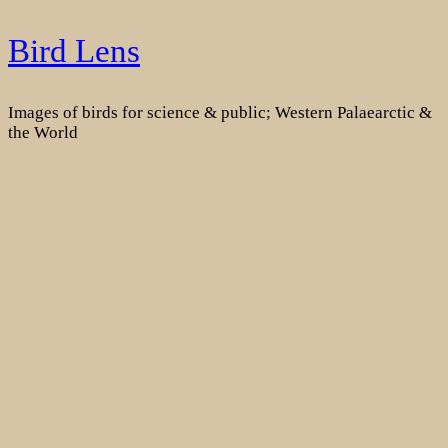
Skip
Bird Lens
to
content
Images of birds for science & public; Western Palaearctic &
the World