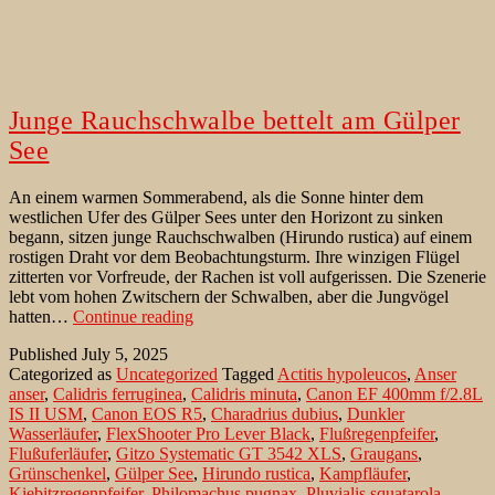
Junge Rauchschwalbe bettelt am Gülper
See
An einem warmen Sommerabend, als die Sonne hinter dem
westlichen Ufer des Gülper Sees unter den Horizont zu sinken
begann, sitzen junge Rauchschwalben (Hirundo rustica) auf einem
rostigen Draht vor dem Beobachtungsturm. Ihre winzigen Flügel
zitterten vor Vorfreude, der Rachen ist voll aufgerissen. Die Szenerie
lebt vom hohen Zwitschern der Schwalben, aber die Jungvögel
Junge
hatten…
Continue reading
Rauchschwalbe
Published
July 5, 2025
bettelt
Categorized as
Uncategorized
Tagged
Actitis hypoleucos
,
Anser
am
anser
,
Calidris ferruginea
,
Calidris minuta
,
Canon EF 400mm f/2.8L
Gülper
IS II USM
,
Canon EOS R5
,
Charadrius dubius
,
Dunkler
See
Wasserläufer
,
FlexShooter Pro Lever Black
,
Flußregenpfeifer
,
Flußuferläufer
,
Gitzo Systematic GT 3542 XLS
,
Graugans
,
Grünschenkel
,
Gülper See
,
Hirundo rustica
,
Kampfläufer
,
Kiebitzregenpfeifer
,
Philomachus pugnax
,
Pluvialis squatarola
,