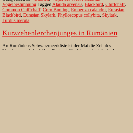
Vogelbestimmung
Tagged
Alauda arvensis
,
Blackbird
,
Chiffchaff
,
Common Chiffchaff
,
Corn Bunting
,
Emberiza calandra
,
Eurasian
Blackbird
,
Eurasian Skylark
,
Phylloscopus collybita
,
Skylark
,
Turdus merula
Kurzzehenlerchenjunges in Rumänien
An Rumäniens Schwarzmeerküste ist der Mai die Zeit des
Vogelzugs und der frühen Brutzeit. Nachdem wir viele der besten
Vögel auf der Donau und in den Macin-Bergen gesehen hatten,
machte sich eine kleine Gruppe von Vogelfotografen auf den Weg in
den Steppenlebensraum weiter südlich. In diesem schönen
Lebensraum in der Dobrudscha/Dobrudscha bei Constanta konnten
Kurzzehenlerchenjunges
wir…
Continue reading
in
Published
August 12, 2024
Rumänien
Categorized as
Seltenheiten
,
Vögel der West Paläarktik
,
Vogelreisen
Tagged
Alauda arvensis
,
Calandra Lark
,
Calandrella brachydactyla
,
Constanta
,
Crested Lark
,
Dobrudscha
,
Eurasian Skylark
,
Feldlerche
,
Forsten & Antero Lindholm
,
Galerida cristata
,
Gerd-Michael
Heinze
,
Greater Short-toed Lark
,
Haubenlerche
,
Heidelerche
,
Javier
Blasco-Zumeta
,
Kalanderlerche
,
Kasachstan
,
Kurzzehenlerche
,
Laboratorio Virtual Ibercaja
,
Lullula arborea
,
Melanocorypha
calandra
,
Wood Lark