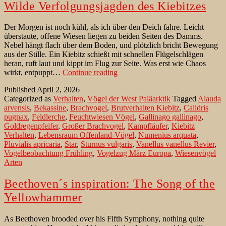
Wilde Verfolgungsjagden des Kiebitzes
Der Morgen ist noch kühl, als ich über den Deich fahre. Leicht
überstaute, offene Wiesen liegen zu beiden Seiten des Damms.
Nebel hängt flach über dem Boden, und plötzlich bricht Bewegung
aus der Stille. Ein Kiebitz schießt mit schnellen Flügelschlägen
heran, ruft laut und kippt im Flug zur Seite. Was erst wie Chaos
Wilde
wirkt, entpuppt…
Continue reading
Verfolgungsjagden
Published
April 2, 2026
des
Categorized as
Verhalten
,
Vögel der West Paläarktik
Tagged
Alauda
Kiebitzes
arvensis
,
Bekassine
,
Brachvogel
,
Brutverhalten Kiebitz
,
Calidris
pugnax
,
Feldlerche
,
Feuchtwiesen Vögel
,
Gallinago gallinago
,
Goldregenpfeifer
,
Großer Brachvogel
,
Kampfläufer
,
Kiebitz
Verhalten
,
Lebensraum Offenland-Vögel
,
Numenius arquata
,
Pluvialis apricaria
,
Star
,
Sturnus vulgaris
,
Vanellus vanellus Revier
,
Vogelbeobachtung Frühling
,
Vogelzug März Europa
,
Wiesenvögel
Arten
Beethoven´s inspiration: The Song of the
Yellowhammer
As Beethoven brooded over his Fifth Symphony, nothing quite