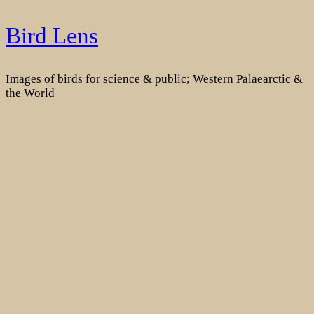
Skip
Bird Lens
to
content
Images of birds for science & public; Western Palaearctic &
the World