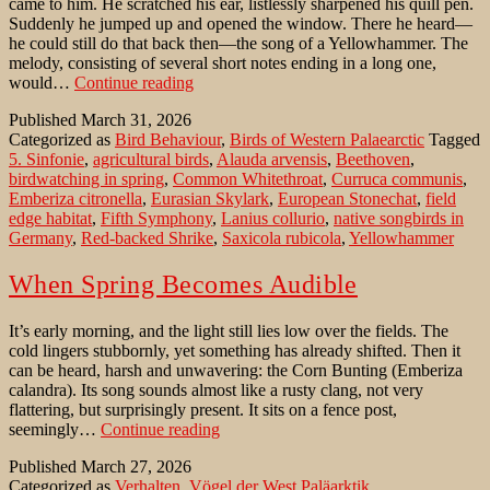
came to him. He scratched his ear, listlessly sharpened his quill pen.
Suddenly he jumped up and opened the window. There he heard—
he could still do that back then—the song of a Yellowhammer. The
melody, consisting of several short notes ending in a long one,
Beethoven
would…
Continue reading
´s
Published
March 31, 2026
inspiration:
Categorized as
Bird Behaviour
,
Birds of Western Palaearctic
Tagged
The
5. Sinfonie
,
agricultural birds
,
Alauda arvensis
,
Beethoven
,
Song
birdwatching in spring
,
Common Whitethroat
,
Curruca communis
,
of
Emberiza citronella
,
Eurasian Skylark
,
European Stonechat
,
field
the
edge habitat
,
Fifth Symphony
,
Lanius collurio
,
native songbirds in
Yellowhammer
Germany
,
Red-backed Shrike
,
Saxicola rubicola
,
Yellowhammer
When Spring Becomes Audible
It’s early morning, and the light still lies low over the fields. The
cold lingers stubbornly, yet something has already shifted. Then it
can be heard, harsh and unwavering: the Corn Bunting (Emberiza
calandra). Its song sounds almost like a rusty clang, not very
flattering, but surprisingly present. It sits on a fence post,
When
seemingly…
Continue reading
Spring
Published
March 27, 2026
Becomes
Categorized as
Verhalten
,
Vögel der West Paläarktik
,
Audible