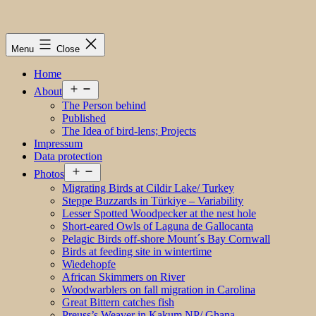
Menu
Close
Home
Open
About
menu
The Person behind
Published
The Idea of bird-lens; Projects
Impressum
Data protection
Open
Photos
menu
Migrating Birds at Cildir Lake/ Turkey
Steppe Buzzards in Türkiye – Variability
Lesser Spotted Woodpecker at the nest hole
Short-eared Owls of Laguna de Gallocanta
Pelagic Birds off-shore Mount´s Bay Cornwall
Birds at feeding site in wintertime
Wiedehopfe
African Skimmers on River
Woodwarblers on fall migration in Carolina
Great Bittern catches fish
Preuss’s Weaver in Kakum NP/ Ghana