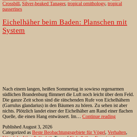
Crossbill
,
Silver-beaked Tanager
,
tropical ornithology
,
tropical
like
passerines
beak
Eichelhäher beim Baden: Planschen mit
System
Nach einem langen, heißen Sommertag in sowieso regenarmen
südlichen Brandenburg flimmert die Luft noch leicht über dem Feld.
Die ganze Zeit schon sind die rätschenden Rufe von Eichelhähern
(Garrulus glandarius) in den Bäumen zu hören. Zu sehen ist aber
nichts. Plötzlich landet einer der Eichelhäher am Rand einer flachen
Eichelhähe
Quelle, die einen Hang entwässert. Im…
Continue reading
beim
Published
August 3, 2026
Baden:
Categorized as
Beste Beobachtungsgebiete für Vögel
,
Verhalten
,
Planschen