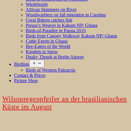
Wiedehopfe
African Skimmers on River
Woodwarblers on fall migration in Carolina
Great Bittern catches fish
Preuss’s Weaver in Kakum NP/ Ghana
Birds-of-Paradise in Papua 2010
Birds from Canopy Walkway Kakum NP/ Ghana
Cattle Egrets in Ghana
Bee-Eaters of the World
Kinglets in Snow
Dusky Thrush at Berlin Airport
Open
Birdlists
menu
Birds of Western Palearctic
Contact & Prices
Picture Shop
Wilsonregenpfeifer an der brasilianischen
Küste im August