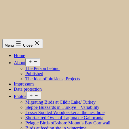
Menu
Close
Home
Open
About
menu
The Person behind
Published
The Idea of bird-lens; Projects
Impressum
Data protection
Open
Photos
menu
Migrating Birds at Cildir Lake/ Turkey
Steppe Buzzards in Türkiye – Variability
Lesser Spotted Woodpecker at the nest hole
Short-eared Owls of Laguna de Gallocanta
Pelagic Birds off-shore Mount´s Bay Cornwall
Birds at feeding site in wintertime