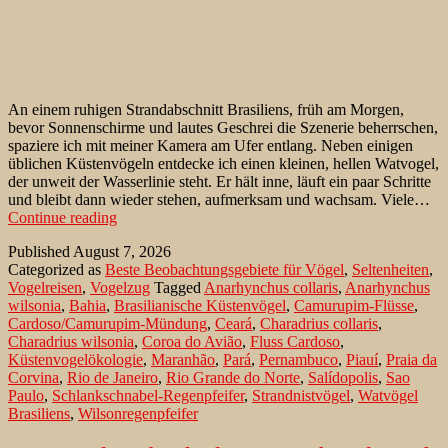
An einem ruhigen Strandabschnitt Brasiliens, früh am Morgen,
bevor Sonnenschirme und lautes Geschrei die Szenerie beherrschen,
spaziere ich mit meiner Kamera am Ufer entlang. Neben einigen
üblichen Küstenvögeln entdecke ich einen kleinen, hellen Watvogel,
der unweit der Wasserlinie steht. Er hält inne, läuft ein paar Schritte
und bleibt dann wieder stehen, aufmerksam und wachsam. Viele…
Wilsonregenpfeifer
Continue reading
an
Published
August 7, 2026
der
Categorized as
Beste Beobachtungsgebiete für Vögel
,
Seltenheiten
,
brasilianischen
Vogelreisen
,
Vogelzug
Tagged
Anarhynchus collaris
,
Anarhynchus
Küste
wilsonia
,
Bahia
,
Brasilianische Küstenvögel
,
Camurupim-Flüsse
,
im
Cardoso/Camurupim-Mündung
,
Ceará
,
Charadrius collaris
,
August
Charadrius wilsonia
,
Coroa do Avião
,
Fluss Cardoso
,
Küstenvogelökologie
,
Maranhão
,
Pará
,
Pernambuco
,
Piauí
,
Praia da
Corvina
,
Rio de Janeiro
,
Rio Grande do Norte
,
Salídopolis
,
Sao
Paulo
,
Schlankschnabel-Regenpfeifer
,
Strandnistvögel
,
Watvögel
Brasiliens
,
Wilsonregenpfeifer