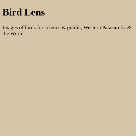
Skip
Bird Lens
to
content
Images of birds for science & public; Western Palaearctic &
the World