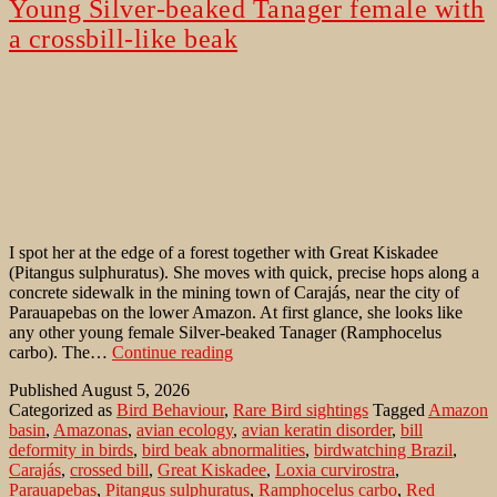
Young Silver-beaked Tanager female with
a crossbill-like beak
I spot her at the edge of a forest together with Great Kiskadee
(Pitangus sulphuratus). She moves with quick, precise hops along a
concrete sidewalk in the mining town of Carajás, near the city of
Parauapebas on the lower Amazon. At first glance, she looks like
any other young female Silver-beaked Tanager (Ramphocelus
Young
carbo). The…
Continue reading
Silver-
Published
August 5, 2026
beaked
Categorized as
Bird Behaviour
,
Rare Bird sightings
Tagged
Amazon
Tanager
basin
,
Amazonas
,
avian ecology
,
avian keratin disorder
,
bill
female
deformity in birds
,
bird beak abnormalities
,
birdwatching Brazil
,
with
Carajás
,
crossed bill
,
Great Kiskadee
,
Loxia curvirostra
,
a
Parauapebas
,
Pitangus sulphuratus
,
Ramphocelus carbo
,
Red
crossbill-