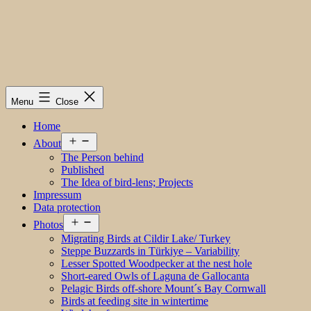
Menu
Close
Home
Open
About
menu
The Person behind
Published
The Idea of bird-lens; Projects
Impressum
Data protection
Open
Photos
menu
Migrating Birds at Cildir Lake/ Turkey
Steppe Buzzards in Türkiye – Variability
Lesser Spotted Woodpecker at the nest hole
Short-eared Owls of Laguna de Gallocanta
Pelagic Birds off-shore Mount´s Bay Cornwall
Birds at feeding site in wintertime