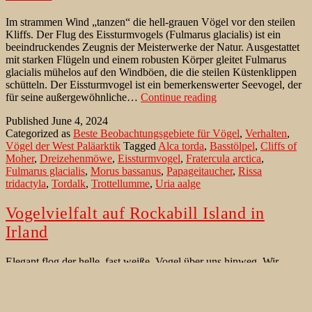
Im strammen Wind „tanzen“ die hell-grauen Vögel vor den steilen
Kliffs. Der Flug des Eissturmvogels (Fulmarus glacialis) ist ein
beeindruckendes Zeugnis der Meisterwerke der Natur. Ausgestattet
mit starken Flügeln und einem robusten Körper gleitet Fulmarus
glacialis mühelos auf den Windböen, die die steilen Küstenklippen
schütteln. Der Eissturmvogel ist ein bemerkenswerter Seevogel, der
Tanz
für seine außergewöhnliche…
Continue reading
der
Published
June 4, 2024
Eissturmvögel
Categorized as
Beste Beobachtungsgebiete für Vögel
,
Verhalten
,
vor
Vögel der West Paläarktik
Tagged
Alca torda
,
Basstölpel
,
Cliffs of
den
Moher
,
Dreizehenmöwe
,
Eissturmvogel
,
Fratercula arctica
,
Cliffs
Fulmarus glacialis
,
Morus bassanus
,
Papageitaucher
,
Rissa
of
tridactyla
,
Tordalk
,
Trottellumme
,
Uria aalge
Moher
Vogelvielfalt auf Rockabill Island in
Irland
Elegant flog der helle, fast weiße, Vogel über uns hinweg. Wir
waren im Reich der Rosenseeschwalbe (Sterna dougallii). Der Tag
dämmerte hell und klar, als wir den Pier verließen, und bereitete die
Bühne für ein idyllisches Abenteuer. Das Personal war
außerordentlich zuvorkommend und hilfsbereit. Es begann unsere