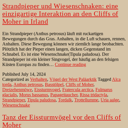
Strandpieper und Wiesenschnaken: eine
einzigartige Interaktion an den Cliffs of
Moher in Irland
Ein Strandpieper (Anthus petrosus) läuft mit ruckartigen
Bewegungen durch das Gras. Anhalten, in die Luft schauen, rennen,
Anhalten. Diese Bewegung können wir ziemlich lange beobachten.
Plötzlich hat der Pieper einen langen, dicken Gegenstand im
Schnabel. Es ist eine Wiesenschnake(Tipula paludosa). Der
Strandpieper ist ein kleiner Singvogel, der häufig an den felsigen
Strandpieper
Küsten Europas zu finden…
Continue reading
und
Published
July 14, 2024
Wiesenschnaken:
Categorized as
Verhalten
,
Vögel der West Paläarktik
Tagged
Alca
eine
torda
,
Anthus petrosus
,
Basstölpel
,
Cliffs of Moher
,
einzigartige
Dreizehenmöwe
,
Eissturmvogel
,
Fratercula arctica
,
Fulmarus
Interaktion
glacialis
,
Morus bassanus
,
Papageitaucher
,
Rissa tridactyla
,
an
Strandpieper
,
Tipula paludosa
,
Tordalk
,
Trottellumme
,
Uria aalge
,
den
Wiesenschnake
Cliffs
of
Moher
Tanz der Eissturmvögel vor den Cliffs of
in
Moher
Irland