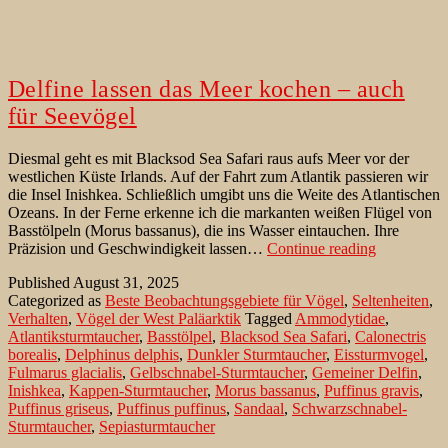
Delfine lassen das Meer kochen – auch
für Seevögel
Diesmal geht es mit Blacksod Sea Safari raus aufs Meer vor der
westlichen Küste Irlands. Auf der Fahrt zum Atlantik passieren wir
die Insel Inishkea. Schließlich umgibt uns die Weite des Atlantischen
Ozeans. In der Ferne erkenne ich die markanten weißen Flügel von
Basstölpeln (Morus bassanus), die ins Wasser eintauchen. Ihre
Delfine
Präzision und Geschwindigkeit lassen…
Continue reading
lassen
Published
August 31, 2025
das
Categorized as
Beste Beobachtungsgebiete für Vögel
,
Seltenheiten
,
Meer
Verhalten
,
Vögel der West Paläarktik
Tagged
Ammodytidae
,
kochen
Atlantiksturmtaucher
,
Basstölpel
,
Blacksod Sea Safari
,
Calonectris
–
borealis
,
Delphinus delphis
,
Dunkler Sturmtaucher
,
Eissturmvogel
,
auch
Fulmarus glacialis
,
Gelbschnabel-Sturmtaucher
,
Gemeiner Delfin
,
für
Inishkea
,
Kappen-Sturmtaucher
,
Morus bassanus
,
Puffinus gravis
,
Seevögel
Puffinus griseus
,
Puffinus puffinus
,
Sandaal
,
Schwarzschnabel-
Sturmtaucher
,
Sepiasturmtaucher