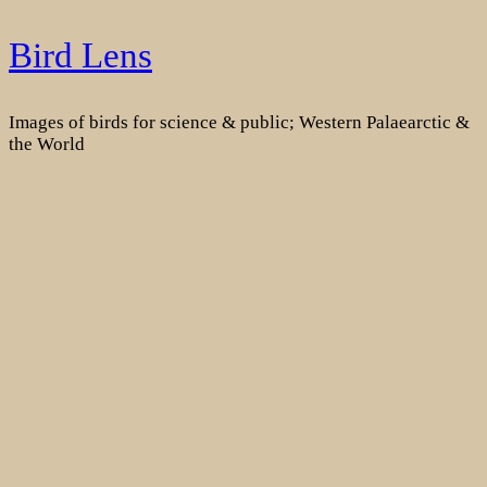
Skip
Bird Lens
to
content
Images of birds for science & public; Western Palaearctic &
the World