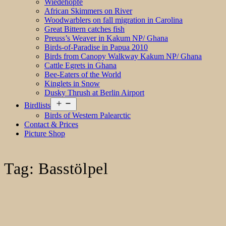
Wiedehopfe
African Skimmers on River
Woodwarblers on fall migration in Carolina
Great Bittern catches fish
Preuss’s Weaver in Kakum NP/ Ghana
Birds-of-Paradise in Papua 2010
Birds from Canopy Walkway Kakum NP/ Ghana
Cattle Egrets in Ghana
Bee-Eaters of the World
Kinglets in Snow
Dusky Thrush at Berlin Airport
Open
Birdlists
menu
Birds of Western Palearctic
Contact & Prices
Picture Shop
Tag:
Basstölpel