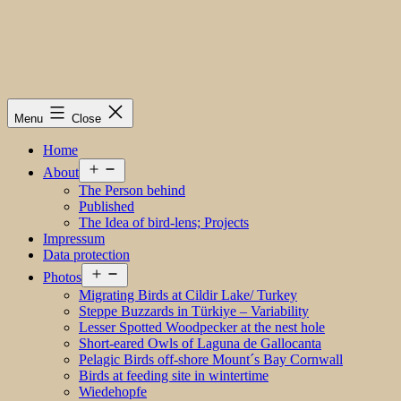
Menu
Close
Home
Open
About
menu
The Person behind
Published
The Idea of bird-lens; Projects
Impressum
Data protection
Open
Photos
menu
Migrating Birds at Cildir Lake/ Turkey
Steppe Buzzards in Türkiye – Variability
Lesser Spotted Woodpecker at the nest hole
Short-eared Owls of Laguna de Gallocanta
Pelagic Birds off-shore Mount´s Bay Cornwall
Birds at feeding site in wintertime
Wiedehopfe