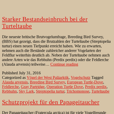
Starker Bestandseinbruch bei der
Turteltaube
Die neueste britische Brutvogelumfrage, Breeding Bird Survey,
(BBS) hat gezeigt, dass die Brutzahlen der Turteltaube (Streptopelia
turtur) einen neuen Tiefpunkt erreicht haben. Wie zu erwarten,
nehmen auch die Bestände zahlreicher anderer Vogelarten der
Feldflur weiterhin deutlich ab. Neben der Turteltaube nehmen auch
andere Arten wie das Rebhuhn (Perdix perdix) oder die Feldlerche
Starker
(Alauda arvensis) teilweise…
Continue reading
Bestandseinbruch
Published
July 31, 2016
bei
Categorized as
Vögel der West Paläarktik
,
Vogelschutz
Tagged
der
Alauda arvensis
,
Breeding Bird Survey
,
European Turtle-Dove
,
Turteltaube
Feldlerche
,
Gray Partridge
,
Operation Turtle Dove
,
Perdix perdix
,
Rebhuhn
,
Sky Lark
,
Streptopelia turtur
,
Trichomonose
,
Turteltaube
Schutzprojekt für den Papageitaucher
Der Papageitaucher (Fratercula arctica) ist für viele Vogelfreunde