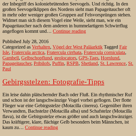
der Inbegriff des koloniebrütenden Seevogels. Und richtig. In den
großen Seevogelklippen des Nordens sieht man Papageitaucher oft
in mehr oder weniger großen Gruppen auf Felsvorsprüngen stehen.
Widmet man sich diesem Vogel eine Weile, sieht man, wie ein
Papageitaucher nach dem anderen in hummelartigem Schwirrflug
Schutzprojekt
angeflogen kommt und…
Continue reading
für
Published
July 28, 2016
den
Categorized as
Verhalten
,
Vögel der West Paläarktik
Tagged
Fair
Papageitaucher
Isle
,
Fratercula arctica
,
Fratercula cirrhata
,
Fratercula corniculata
,
Gambell
,
Gelbschopflund
,
geolocators
,
GPS-Tags
,
Hornlund
,
Papageitaucher
,
Pribilofs
,
Puffin
,
RSPB
,
Shetland
,
St. Lawrence
,
St.
Paul
Gebirgsstelzen: Fotografie-Tipps
Ein leise dahin plätschernder Bach oder Fluß. Ein rhythmischer Ruf
und schon ist der langschwänzige Vogel vorbei geflogen. Der flotte
Flieger war eine Gebirgsstelze (Motacilla cinerea). Gegenüber ihren
Verwandten, Bachstelze (Motacilla alba) und Schafstelze (Motacilla
flava), ist die Gebirgsstelze etwas größer und auch langschwänziger.
Das kräftigere, klare, flächige Gelb besonders beim Männchen, ist
Gebirgsstelzen:
kaum zu…
Continue reading
Fotografie-