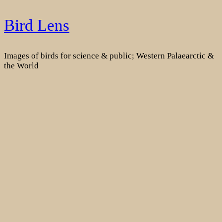
Skip
Bird Lens
to
content
Images of birds for science & public; Western Palaearctic &
the World