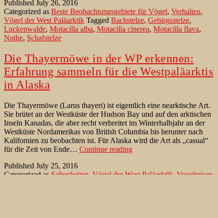
Published
July 26, 2016
Tipps
Categorized as
Beste Beobachtungsgebiete für Vögel
,
Verhalten
,
Vögel der West Paläarktik
Tagged
Bachstelze
,
Gebirgsstelze
,
Luckenwalde
,
Motacilla alba
,
Motacilla cinerea
,
Motacilla flava
,
Nuthe
,
Schafstelze
Die Thayermöwe in der WP erkennen:
Erfahrung sammeln für die Westpaläarktis
in Alaska
Die Thayermöwe (Larus thayeri) ist eigentlich eine nearktische Art.
Sie brütet an der Westküste der Hudson Bay und auf den arktischen
Inseln Kanadas, die aber recht verbreitet im Winterhalbjahr an der
Westküste Nordamerikas von British Columbia bis herunter nach
Kalifornien zu beobachten ist. Für Alaska wird die Art als „casual“
Die
für die Zeit von Ende…
Continue reading
Thayermöwe
Published
July 25, 2016
in
Categorized as
Seltenheiten
,
Vögel der West Paläarktik
,
Vogelreisen
der
Tagged
Alaska-Sturmmöwe
,
Amerik. Silbermöwe
,
Amerikanische
WP
Silbermöwe
,
Beringmöwe
,
Choshi Harbour
,
Duncannon
,
Eismöwe
,
erkennen:
Gambell
,
Herring Gull
,
Irland
,
Kamchatkamöwe
,
Larus argentatus
,
Erfahrung
Larus brachyrhynchus
,
Larus cachinnans
,
Larus canus
,
Larus canus
sammeln