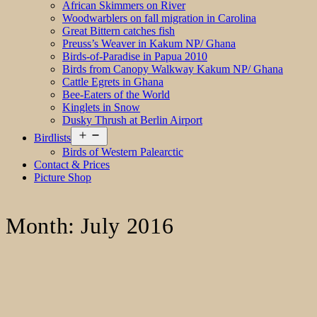
African Skimmers on River
Woodwarblers on fall migration in Carolina
Great Bittern catches fish
Preuss’s Weaver in Kakum NP/ Ghana
Birds-of-Paradise in Papua 2010
Birds from Canopy Walkway Kakum NP/ Ghana
Cattle Egrets in Ghana
Bee-Eaters of the World
Kinglets in Snow
Dusky Thrush at Berlin Airport
Open
Birdlists
menu
Birds of Western Palearctic
Contact & Prices
Picture Shop
Month:
July 2016