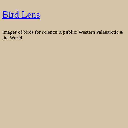
Skip
Bird Lens
to
content
Images of birds for science & public; Western Palaearctic &
the World