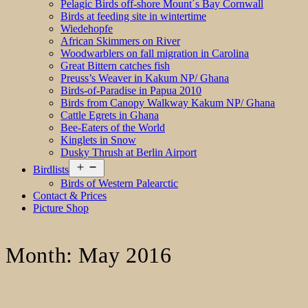
Pelagic Birds off-shore Mount´s Bay Cornwall
Birds at feeding site in wintertime
Wiedehopfe
African Skimmers on River
Woodwarblers on fall migration in Carolina
Great Bittern catches fish
Preuss’s Weaver in Kakum NP/ Ghana
Birds-of-Paradise in Papua 2010
Birds from Canopy Walkway Kakum NP/ Ghana
Cattle Egrets in Ghana
Bee-Eaters of the World
Kinglets in Snow
Dusky Thrush at Berlin Airport
Open
Birdlists
menu
Birds of Western Palearctic
Contact & Prices
Picture Shop
Month:
May 2016