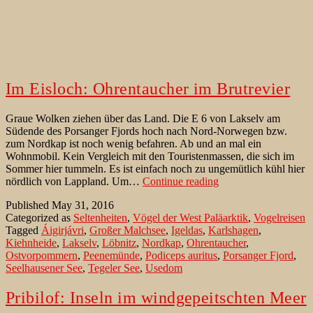
Im Eisloch: Ohrentaucher im Brutrevier
Graue Wolken ziehen über das Land. Die E 6 von Lakselv am
Südende des Porsanger Fjords hoch nach Nord-Norwegen bzw.
zum Nordkap ist noch wenig befahren. Ab und an mal ein
Wohnmobil. Kein Vergleich mit den Touristenmassen, die sich im
Sommer hier tummeln. Es ist einfach noch zu ungemütlich kühl hier
Im
nördlich von Lappland. Um…
Continue reading
Eisloch:
Published
May 31, 2016
Ohrentaucher
Categorized as
Seltenheiten
,
Vögel der West Paläarktik
,
Vogelreisen
im
Tagged
Áigirjávri
,
Großer Malchsee
,
Igeldas
,
Karlshagen
,
Brutrevier
Kiehnheide
,
Lakselv
,
Löbnitz
,
Nordkap
,
Ohrentaucher
,
Ostvorpommern
,
Peenemünde
,
Podiceps auritus
,
Porsanger Fjord
,
Seelhausener See
,
Tegeler See
,
Usedom
Pribilof: Inseln im windgepeitschten Meer