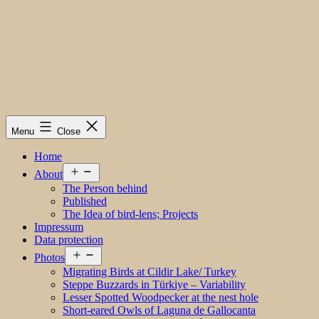
Menu
Close
Home
Open
About
menu
The Person behind
Published
The Idea of bird-lens; Projects
Impressum
Data protection
Open
Photos
menu
Migrating Birds at Cildir Lake/ Turkey
Steppe Buzzards in Türkiye – Variability
Lesser Spotted Woodpecker at the nest hole
Short-eared Owls of Laguna de Gallocanta