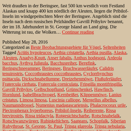
Weit draußen in der Beringsee, fast 500 km westlich vom Festland
Alaskas und knapp 400 km nördlich der Aleuten, liegen die Pribilof-
Inseln im windgepeitschten Meer der Beringsee. Angeblich sind die
Inseln nach dem russischen Pelzhändler Gavrill Pribylov benannt,
der im 18. Jahrhundert in St. George Island an Land ging. Die
Pribilof:
Witterung ist rau, die Wolken…
Continue reading
Inseln
Published
May 28, 2016
im
Categorized as
Beste Beobachtungsgebiete für Vögel
,
Seltenheiten
windgepeitschten
Tagged
Actitis hypoleucos
,
Aethia cristatella
,
Aethia pusilla
,
Alaska
,
Meer
Aleuten
,
Anadyr-Knutt
,
Anser fabalis
,
Anthus hodgsoni
,
Ardeola
bacchus
,
Aythya fuligula
,
Bacchusreiher
,
Bergfink
,
Beringschneeammer
,
Beringsee
,
Bruchwasserläufer
,
Calidris
tenuirostris
,
Coccothraustes coccothraustes
,
Cyclorrhynchus
psittacula
,
Dickschnabellumme
,
Dreizehenmöwe
,
Flußuferläufer
,
Fratercula cirrhata
,
Fratercula corniculata
,
Fringilla montifringilla
,
Gavrill Pribylov
,
Gelbschopflund
,
Grünschenkel
,
Hawfinch
,
Hornlund
,
Isabellbrachvogel
,
Kernbeißer
,
Klippenmöwe
,
Lanius
cristatus
,
Limosa limosa
,
Luscinia calliope
,
Mergellus albellus
,
Naumanndrossel
,
Numenius madagascariensis
,
Phalacrocorax urile
,
Plectrophenax hyperboreus
,
Pribilof-Inseln
,
Reiherente
,
Rissa
brevirostris
,
Rissa tridactyla
,
Rotgesichtscharbe
,
Rotschnabelalk
,
Rotschwanzwürger
,
Rubinkehlchen
,
Saatgans
,
Schopfalk
,
Siberian
Rubythroat
,
St. George
,
St. Paul
,
Tringa glareola
,
Tringa nebularia
,