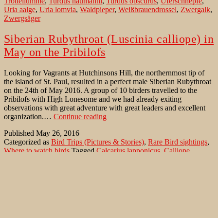
Trottellumme
,
Turdus naumanni
,
Turdus obscurus
,
Uferschnepfe
,
Uria aalge
,
Uria lomvia
,
Waldpieper
,
Weißbrauendrossel
,
Zwergalk
,
Zwergsäger
Siberian Rubythroat (Luscinia calliope) in
May on the Pribilofs
Looking for Vagrants at Hutchinsons Hill, the northernmost tip of
the island of St. Paul, resulted in a perfect male Siberian Rubythroat
on the 24th of May 2016. A group of 10 birders travelled to the
Pribilofs with High Lonesome and we had already exiting
observations with great adventure with great leaders and excellent
Siberian
organization.…
Continue reading
Rubythroat
Published
May 26, 2016
(Luscinia
Categorized as
Bird Trips (Pictures & Stories)
,
Rare Bird sightings
,
calliope)
Where to watch birds
Tagged
Calcarius lapponicus
,
Calliope
in
calliope
,
High Lonesome
,
Hornöya
,
Hutchinsons Hill
,
Lapland
May
Longspur
,
Luscinia calliope
,
Northern Wheatear
,
Oenanthe
on
oenanthe
,
Plectrophenax nivalis
,
Runde
,
Saint Paul
,
Siberian
the
Rubythroat
,
Snow Bunting
Pribilofs
Luftkampf Wiesenweihe und Schwarzer