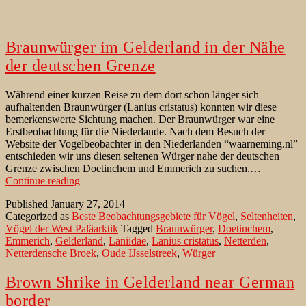
Braunwürger im Gelderland in der Nähe
der deutschen Grenze
Während einer kurzen Reise zu dem dort schon länger sich
aufhaltenden Braunwürger (Lanius cristatus) konnten wir diese
bemerkenswerte Sichtung machen. Der Braunwürger war eine
Erstbeobachtung für die Niederlande. Nach dem Besuch der
Website der Vogelbeobachter in den Niederlanden “waarneming.nl”
entschieden wir uns diesen seltenen Würger nahe der deutschen
Grenze zwischen Doetinchem und Emmerich zu suchen.…
Braunwürger
Continue reading
im
Published
January 27, 2014
Gelderland
Categorized as
Beste Beobachtungsgebiete für Vögel
,
Seltenheiten
,
in
Vögel der West Paläarktik
Tagged
Braunwürger
,
Doetinchem
,
der
Emmerich
,
Gelderland
,
Laniidae
,
Lanius cristatus
,
Netterden
,
Nähe
Netterdensche Broek
,
Oude IJsselstreek
,
Würger
der
deutschen
Grenze
Brown Shrike in Gelderland near German
border