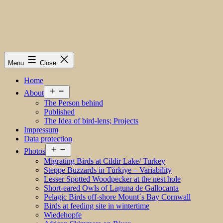
Menu
Close
Home
Open
About
menu
The Person behind
Published
The Idea of bird-lens; Projects
Impressum
Data protection
Open
Photos
menu
Migrating Birds at Cildir Lake/ Turkey
Steppe Buzzards in Türkiye – Variability
Lesser Spotted Woodpecker at the nest hole
Short-eared Owls of Laguna de Gallocanta
Pelagic Birds off-shore Mount´s Bay Cornwall
Birds at feeding site in wintertime
Wiedehopfe