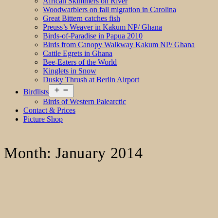
African Skimmers on River
Woodwarblers on fall migration in Carolina
Great Bittern catches fish
Preuss’s Weaver in Kakum NP/ Ghana
Birds-of-Paradise in Papua 2010
Birds from Canopy Walkway Kakum NP/ Ghana
Cattle Egrets in Ghana
Bee-Eaters of the World
Kinglets in Snow
Dusky Thrush at Berlin Airport
Open
Birdlists
menu
Birds of Western Palearctic
Contact & Prices
Picture Shop
Month:
January 2014