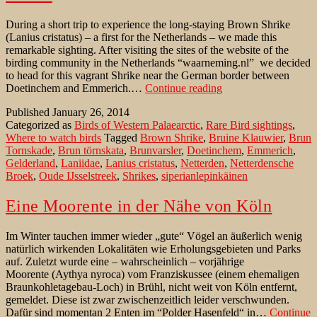
During a short trip to experience the long-staying Brown Shrike
(Lanius cristatus) – a first for the Netherlands – we made this
remarkable sighting. After visiting the sites of the website of the
birding community in the Netherlands “waarneming.nl” we decided
to head for this vagrant Shrike near the German border between
Brown
Doetinchem and Emmerich.…
Continue reading
Shrike
Published
January 26, 2014
in
Categorized as
Birds of Western Palaearctic
,
Rare Bird sightings
,
Gelderland
Where to watch birds
Tagged
Brown Shrike
,
Bruine Klauwier
,
Brun
near
Tornskade
,
Brun törnskata
,
Brunvarsler
,
Doetinchem
,
Emmerich
,
German
Gelderland
,
Laniidae
,
Lanius cristatus
,
Netterden
,
Netterdensche
border
Broek
,
Oude IJsselstreek
,
Shrikes
,
siperianlepinkäinen
Eine Moorente in der Nähe von Köln
Im Winter tauchen immer wieder „gute“ Vögel an äußerlich wenig
natürlich wirkenden Lokalitäten wie Erholungsgebieten und Parks
auf. Zuletzt wurde eine – wahrscheinlich – vorjährige
Moorente (Aythya nyroca) vom Franziskussee (einem ehemaligen
Braunkohletagebau-Loch) in Brühl, nicht weit von Köln entfernt,
gemeldet. Diese ist zwar zwischenzeitlich leider verschwunden.
Dafür sind momentan 2 Enten im “Polder Hasenfeld“ in…
Continue