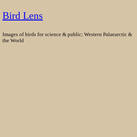
Skip
Bird Lens
to
content
Images of birds for science & public; Western Palaearctic &
the World