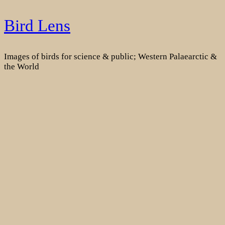
Skip
Bird Lens
to
content
Images of birds for science & public; Western Palaearctic &
the World