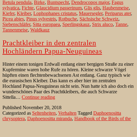
Betula pendula
,
Birke
,
Buntspecht
,
Dendrocopos major
,
Fagus
Schweiz”
sylvatica
,
Fichte
,
Glaucidium passerinum
,
Glis glis
,
Haubenmeise
,
Kiefer
,
Kleiber
,
Lophophanes cristatus
,
Mauersegler
,
Periparus ater
,
Picea abies
,
Pinus sylvestris
,
Rotbuche
,
Sächsische Schweiz
,
Siebenschläfer
,
Sitta europaea
,
Sperlingskauz
,
Strix aluco
,
Tanne
,
Tannenmeise
,
Waldkauz
Prachtkleiber in den zentralen
Hochländern Papua-Neuguineas
Hinter einem tonigen Erdwall entlang einer bergigen Straße zu einer
Kupfermine waren hohe Rufe zu hören. Kleine schwarze Vögel
hüpften einen flechtenbewachsenen Ast entlang. Ganz typisch wie
die eurasischen Kleiber. Das kann es aber hier im zentralen
Hochland Papua-Neuguineas nicht sein. Nun hatte ich also doch ein
wunderschönes Paar des Prachtkleibers, die auch Schwarze
Prachtkleiber
Sittella…
Continue reading
in
Published
November 20, 2018
den
Categorized as
Seltenheiten
,
Verhalten
Tagged
Daphoenositta
zentralen
chrysoptera
,
Daphoenositta miranda
,
Handbook of the Birds of the
Hochländern
World
,
Kleiber
,
Kubor Range
,
kuboriensis
,
Mount Giluwe
,
Papua-
Neosittidae
,
Prachtkleiber
,
Schwarze Sittella
,
Sitta europaea
,
Neuguineas
Spiegelkleiber