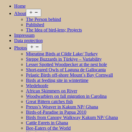
Home
Open
About
menu
The Person behind
Published
The Idea of bird-lens; Projects
Impressum
Data protection
Open
Photos
menu
Migrating Birds at Cildir Lake/ Turkey
Steppe Buzzards in Türkiye – Variability
Lesser Spotted Woodpecker at the nest hole
Short-eared Owls of Laguna de Gallocanta
Pelagic Birds off-shore Mount´s Bay Cornwall
Birds at feeding site in wintertime
Wiedehopfe
African Skimmers on River
Woodwarblers on fall migration in Carolina
Great Bittern catches fish
Preuss’s Weaver in Kakum NP/ Ghana
Birds-of-Paradise in Papua 2010
Birds from Canopy Walkway Kakum NP/ Ghana
Cattle Egrets in Ghana
Bee-Eaters of the World