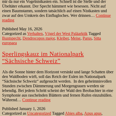
mir da nur ein Vogelnistkasten ein. Schnell ist die Stelle und der
Übeltäter erkannt. Der Specht hämmert wie besessen. Nicht auf
einen Baumstamm, sondern tatsächlich auf einen Nistkasten und
zwar auf den Umkreis des Einflugloches. Wer drinnen…
Continue
Buntspecht
reading
bearbeitet
Published
May 16, 2026
Vogelnistkasten
Categorized as
Verhalten
,
Vögel der West Paläarktik
Tagged
Buntspecht
,
Dendrocopos major
,
Kleiber
,
Meise
,
Parus
,
Sitta
europaea
Sperlingskauz im Nationalpark
“Sächsische Schweiz”
Als die Sonne hinter dem Horizont versinkt und lange Schatten über
den Waldboden wirft, soll das Reich der Eulen im Nationalpark
“Sächsische Schweiz“ aufgesucht werden. In den geheimnisvollen
Stunden zwischen Dämmerung und Morgengrauen werden sie
lebendig. Bei jedem Schritt scheint der Wald den Beobachter in eine
Symphonie aus raschelnden Blättern und fernen Rufen einzuhüllen.
Sperlingskauz
Während…
Continue reading
im
Published
January 1, 2026
Nationalpark
Categorized as
Uncategorized
Tagged
Abies alba
,
Apus apus
,
“Sächsische