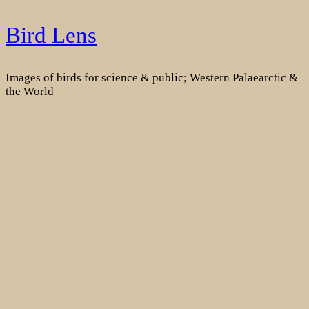
Skip
Bird Lens
to
content
Images of birds for science & public; Western Palaearctic &
the World