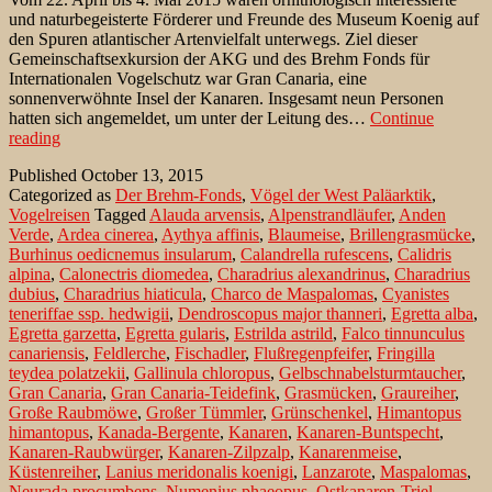
und naturbegeisterte Förderer und Freunde des Museum Koenig auf
den Spuren atlantischer Artenvielfalt unterwegs. Ziel dieser
Gemeinschaftsexkursion der AKG und des Brehm Fonds für
Internationalen Vogelschutz war Gran Canaria, eine
sonnenverwöhnte Insel der Kanaren. Insgesamt neun Personen
hatten sich angemeldet, um unter der Leitung des…
Continue
Atlantischer
reading
Frühling
Published
October 13, 2015
auf
Categorized as
Der Brehm-Fonds
,
Vögel der West Paläarktik
,
Gran
Vogelreisen
Tagged
Alauda arvensis
,
Alpenstrandläufer
,
Anden
Canaria:
Verde
,
Ardea cinerea
,
Aythya affinis
,
Blaumeise
,
Brillengrasmücke
,
Impressionen
Burhinus oedicnemus insularum
,
Calandrella rufescens
,
Calidris
von
alpina
,
Calonectris diomedea
,
Charadrius alexandrinus
,
Charadrius
der
dubius
,
Charadrius hiaticula
,
Charco de Maspalomas
,
Cyanistes
Frühjahrs-
teneriffae ssp. hedwigii
,
Dendroscopus major thanneri
,
Egretta alba
,
Studienreise
Egretta garzetta
,
Egretta gularis
,
Estrilda astrild
,
Falco tinnunculus
2015
canariensis
,
Feldlerche
,
Fischadler
,
Flußregenpfeifer
,
Fringilla
teydea polatzekii
,
Gallinula chloropus
,
Gelbschnabelsturmtaucher
,
Gran Canaria
,
Gran Canaria-Teidefink
,
Grasmücken
,
Graureiher
,
Große Raubmöwe
,
Großer Tümmler
,
Grünschenkel
,
Himantopus
himantopus
,
Kanada-Bergente
,
Kanaren
,
Kanaren-Buntspecht
,
Kanaren-Raubwürger
,
Kanaren-Zilpzalp
,
Kanarenmeise
,
Küstenreiher
,
Lanius meridonalis koenigi
,
Lanzarote
,
Maspalomas
,
Neurada procumbens
,
Numenius phaeopus
,
Ostkanaren-Triel
,