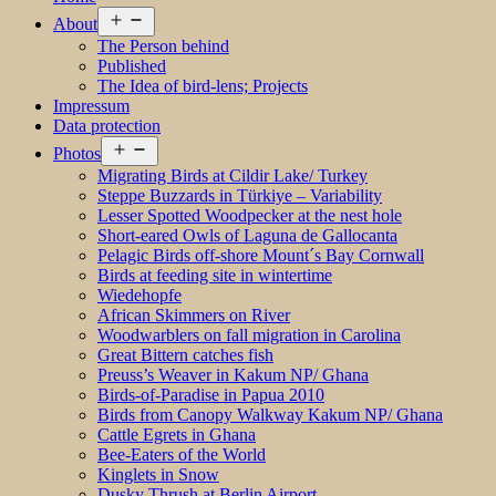
Open
About
menu
The Person behind
Published
The Idea of bird-lens; Projects
Impressum
Data protection
Open
Photos
menu
Migrating Birds at Cildir Lake/ Turkey
Steppe Buzzards in Türkiye – Variability
Lesser Spotted Woodpecker at the nest hole
Short-eared Owls of Laguna de Gallocanta
Pelagic Birds off-shore Mount´s Bay Cornwall
Birds at feeding site in wintertime
Wiedehopfe
African Skimmers on River
Woodwarblers on fall migration in Carolina
Great Bittern catches fish
Preuss’s Weaver in Kakum NP/ Ghana
Birds-of-Paradise in Papua 2010
Birds from Canopy Walkway Kakum NP/ Ghana
Cattle Egrets in Ghana
Bee-Eaters of the World
Kinglets in Snow
Dusky Thrush at Berlin Airport