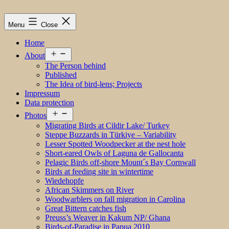
Menu
Close
Home
Open
About
menu
The Person behind
Published
The Idea of bird-lens; Projects
Impressum
Data protection
Open
Photos
menu
Migrating Birds at Cildir Lake/ Turkey
Steppe Buzzards in Türkiye – Variability
Lesser Spotted Woodpecker at the nest hole
Short-eared Owls of Laguna de Gallocanta
Pelagic Birds off-shore Mount´s Bay Cornwall
Birds at feeding site in wintertime
Wiedehopfe
African Skimmers on River
Woodwarblers on fall migration in Carolina
Great Bittern catches fish
Preuss’s Weaver in Kakum NP/ Ghana
Birds-of-Paradise in Papua 2010