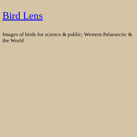
Skip
Bird Lens
to
content
Images of birds for science & public; Western Palaearctic &
the World