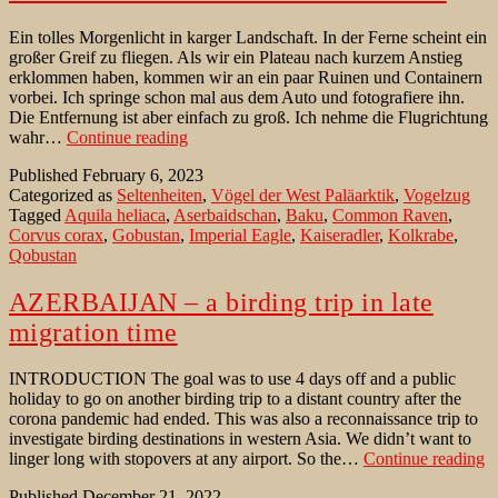
Ein tolles Morgenlicht in karger Landschaft. In der Ferne scheint ein
großer Greif zu fliegen. Als wir ein Plateau nach kurzem Anstieg
erklommen haben, kommen wir an ein paar Ruinen und Containern
vorbei. Ich springe schon mal aus dem Auto und fotografiere ihn.
Die Entfernung ist aber einfach zu groß. Ich nehme die Flugrichtung
Kaiseradler
wahr…
Continue reading
in
Published
February 6, 2023
der
Categorized as
Seltenheiten
,
Vögel der West Paläarktik
,
Vogelzug
Wüste
Tagged
Aquila heliaca
,
Aserbaidschan
,
Baku
,
Common Raven
,
bei
Corvus corax
,
Gobustan
,
Imperial Eagle
,
Kaiseradler
,
Kolkrabe
,
Gobustan
Qobustan
AZERBAIJAN – a birding trip in late
migration time
INTRODUCTION The goal was to use 4 days off and a public
holiday to go on another birding trip to a distant country after the
corona pandemic had ended. This was also a reconnaissance trip to
investigate birding destinations in western Asia. We didn’t want to
A
linger long with stopovers at any airport. So the…
Continue reading
–
Published
December 21, 2022
a