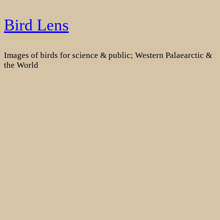
Skip
Bird Lens
to
content
Images of birds for science & public; Western Palaearctic &
the World