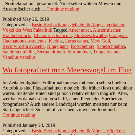
„Nestdekoration“ gesammelt. Nicht selten wählen Möwen und
Austernfischer
Austernfischer auch…
Continue reading
am
Published
May 26, 2019
Wattenmeer
Categorized as
Beste Beobachtungsgebiete für Vögel
,
Verhalten
,
Vögel der West Paläarktik
Tagged
Anser anser
,
Austernfischer
,
Branta bernicla
,
Charadrius hiaticula
,
Flußseeschwalbe
,
Graugans
,
Haematopus ostralegus
,
Kiebitz
,
Larus canus
,
Mew Gull
,
Recurvirostra avosetta
,
Ringelgans
,
Rotschenkel
,
Säbelschnäbler
,
Sandregenpfeifer
,
Sterna hirundo
,
Sturmmöwe
,
Tringa totanus
,
Vanellus vanellus
Wo fotografiert man Meeresvögel im Flug
Im Zeitalter digitaler Vollformatkameras mit einem sehr schnellen
Autofokus sind Flugaufnahmen möglich, die früher (fast) undenkbar
waren. Startende Enten sind ja noch relativ einfach möglich. Aber,
wer hat es damals schon geschafft, einen fliegenden Sperber zu
fotografieren? Auch andere Landvögel wurden meistens nur beim
Start abgelichtet: Sie sind oft zu scheu, zu weit entfernt und…
Wo
Continue reading
fotografiert
Published
January 24, 2019
man
Categorized as
Beste Beobachtungsgebiete für Vögel
,
Vögel der
Meeresvögel