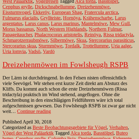
West Paläarktik
,
Vogelreisen
Tagged
Alca torda
,
Basstölpel
,
im
Cepphus grylle
,
Dickschnabellumme
,
Dreizehenmöwe
,
Flug
Eissturmvogel
,
Ekkeröy
,
European Shag
,
Fratercula arctica
,
Fulmarus glacialis
,
Gryllteiste
,
Hornöya
,
Krähenscharbe
,
Larus
argentatus
,
Larus canus
,
Larus marinus
,
Mantelmöwe
,
Mew Gull
,
Morus bassanus
,
North Western Highlands
,
Northern Fulmar
,
Papageitaucher
,
Phalacrocorax aristotelis
,
Reinöya
,
Rissa tridactyla
,
Schmarotzerraubmöwe
,
Silbermöwe
,
Skua
,
Stercorarius parasiticus
,
Stercorarius skua
,
Sturmmöwe
,
Tordalk
,
Trottellumme
,
Uria aalge
,
Uria lomvia
,
Vadsö
,
Vardö
Dreizehenmöwen im Fowlsheugh RSPB
Der Lärm ist durchdringend. In den Felsen nisten offensichtlich
viele Seevögel. Wir stehen erst kurze Zeit direkt am Absturz des
Kliffs. Da kommt auch schon die erste Dreizehenmöwen (Rissa
tridactyla) praktisch im Wind stehend, angeflogen. Ohne die
Beschreibung in den einschlägigen Feldführern wäre ich total
aufgeschmissen gewesen. Das Fowlsheugh RSPB ist zwar gar nicht
Dreizehenmöwen
weit…
Continue reading
im
Published
April 30, 2018
Fowlsheugh
Categorized as
Beste Beobachtungsgebiete für Vögel
,
Verhalten
,
RSPB
Vögel der West Paläarktik
Tagged
Alca torda
,
Basstölpel
,
Buteo
buteo
,
Cepphus grylle
,
Columba livia
,
Dreizehenmöwe
,
Eiderente
,