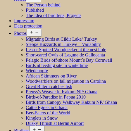
menu
The Person behind
Published
The Idea of bird-lens; Projects
Impressum
Data protection
Open
Photos
menu
Migrating Birds at Cildir Lake/ Turkey
Steppe Buzzards in Türkiye – Variability
Lesser Spotted Woodpecker at the nest hole
Short-eared Owls of Laguna de Gallocanta
Pelagic Birds off-shore Mount´s Bay Cornwall
Birds at feeding site in wintertime
Wiedehopfe
African Skimmers on River
Woodwarblers on fall migration in Carolina
Great Bittern catches fish
Preuss’s Weaver in Kakum NP/ Ghana
Birds-of-Paradise in Papua 2010
Birds from Canopy Walkway Kakum NP/ Ghana
Cattle Egrets in Ghana
Bee-Eaters of the World
Kinglets in Snow
Dusky Thrush at Berlin Airport
Open
Birdlists