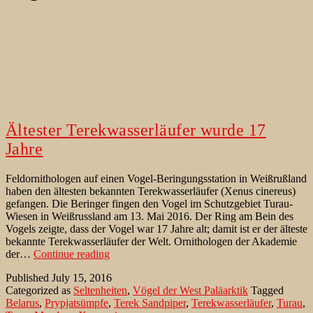
Ältester Terekwasserläufer wurde 17
Jahre
Feldornithologen auf einen Vogel-Beringungsstation in Weißrußland
haben den ältesten bekannten Terekwasserläufer (Xenus cinereus)
gefangen. Die Beringer fingen den Vogel im Schutzgebiet Turau-
Wiesen in Weißrussland am 13. Mai 2016. Der Ring am Bein des
Vogels zeigte, dass der Vogel war 17 Jahre alt; damit ist er der älteste
bekannte Terekwasserläufer der Welt. Ornithologen der Akademie
Ältester
der…
Continue reading
Terekwasserläufer
Published
July 15, 2016
wurde
Categorized as
Seltenheiten
,
Vögel der West Paläarktik
Tagged
17
Belarus
,
Prypjatsümpfe
,
Terek Sandpiper
,
Terekwasserläufer
,
Turau
,
Jahre