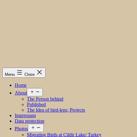
Menu
Close
Home
Open
About
menu
The Person behind
Published
The Idea of bird-lens; Projects
Impressum
Data protection
Open
Photos
menu
Migrating Birds at Cildir Lake/ Turkey