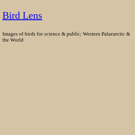
Skip
Bird Lens
to
content
Images of birds for science & public; Western Palaearctic &
the World