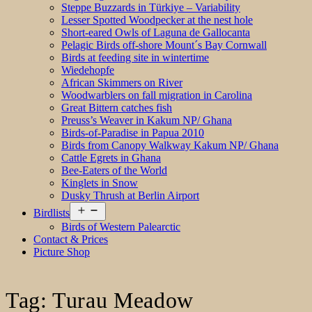
Steppe Buzzards in Türkiye – Variability
Lesser Spotted Woodpecker at the nest hole
Short-eared Owls of Laguna de Gallocanta
Pelagic Birds off-shore Mount´s Bay Cornwall
Birds at feeding site in wintertime
Wiedehopfe
African Skimmers on River
Woodwarblers on fall migration in Carolina
Great Bittern catches fish
Preuss’s Weaver in Kakum NP/ Ghana
Birds-of-Paradise in Papua 2010
Birds from Canopy Walkway Kakum NP/ Ghana
Cattle Egrets in Ghana
Bee-Eaters of the World
Kinglets in Snow
Dusky Thrush at Berlin Airport
Open
Birdlists
menu
Birds of Western Palearctic
Contact & Prices
Picture Shop
Tag:
Turau Meadow