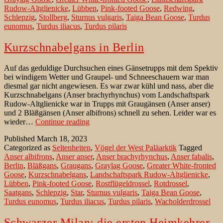
Rudow-Altglienicke
,
Lübben
,
Pink-footed Goose
,
Redwing
,
Schlepzig
,
Stollberg
,
Sturnus vulgaris
,
Taiga Bean Goose
,
Turdus
eunomus
,
Turdus iliacus
,
Turdus pilaris
Kurzschnabelgans in Berlin
Auf das geduldige Durchsuchen eines Gänsetrupps mit dem Spektiv
bei windigem Wetter und Graupel- und Schneeschauern war man
diesmal gar nicht angewiesen. Es war zwar kühl und nass, aber die
Kurzschnabelgans (Anser brachyrhynchus) vom Landschaftspark
Rudow-Altglienicke war in Trupps mit Graugänsen (Anser anser)
und 2 Bläßgänsen (Anser albifrons) schnell zu sehen. Leider war es
Kurzschnabelgans
wieder…
Continue reading
in
Published
March 18, 2023
Berlin
Categorized as
Seltenheiten
,
Vögel der West Paläarktik
Tagged
Anser albifrons
,
Anser anser
,
Anser brachyrhynchus
,
Anser fabalis
,
Berlin
,
Bläßgans
,
Graugans
,
Graylag Goose
,
Greater White-fronted
Goose
,
Kurzschnabelgans
,
Landschaftspark Rudow-Altglienicke
,
Lübben
,
Pink-footed Goose
,
Rostflügeldrossel
,
Rotdrossel
,
Saatgans
,
Schlepzig
,
Star
,
Sturnus vulgaris
,
Taiga Bean Goose
,
Turdus eunomus
,
Turdus iliacus
,
Turdus pilaris
,
Wacholderdrossel
Schwarzer Milan: die ersten Heimkehrer