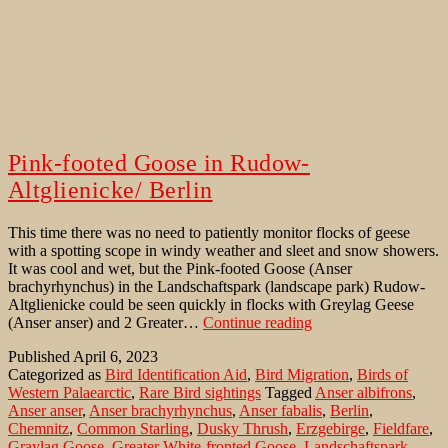
Pink-footed Goose in Rudow-
Altglienicke/ Berlin
This time there was no need to patiently monitor flocks of geese
with a spotting scope in windy weather and sleet and snow showers.
It was cool and wet, but the Pink-footed Goose (Anser
brachyrhynchus) in the Landschaftspark (landscape park) Rudow-
Altglienicke could be seen quickly in flocks with Greylag Geese
Pink-
(Anser anser) and 2 Greater…
Continue reading
footed
Published
April 6, 2023
Goose
Categorized as
Bird Identification Aid
,
Bird Migration
,
Birds of
in
Western Palaearctic
,
Rare Bird sightings
Tagged
Anser albifrons
,
Rudow-
Anser anser
,
Anser brachyrhynchus
,
Anser fabalis
,
Berlin
,
Altglienicke/
Chemnitz
,
Common Starling
,
Dusky Thrush
,
Erzgebirge
,
Fieldfare
,
Berlin
Graylag Goose
,
Greater White-fronted Goose
,
Landschaftspark