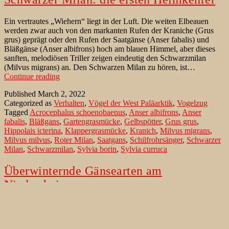
Ein vertrautes „Wiehern“ liegt in der Luft. Die weiten Elbeauen
werden zwar auch von den markanten Rufen der Kraniche (Grus
grus) geprägt oder den Rufen der Saatgänse (Anser fabalis) und
Bläßgänse (Anser albifrons) hoch am blauen Himmel, aber dieses
sanften, melodiösen Triller zeigen eindeutig den Schwarzmilan
(Milvus migrans) an. Den Schwarzen Milan zu hören, ist…
Schwarzer
Continue reading
Milan:
Published
March 2, 2022
die
Categorized as
Verhalten
,
Vögel der West Paläarktik
,
Vogelzug
ersten
Tagged
Acrocephalus schoenobaenus
,
Anser albifrons
,
Anser
Heimkehrer
fabalis
,
Bläßgans
,
Gartengrasmücke
,
Gelbspötter
,
Grus grus
,
Hippolais icterina
,
Klappergrasmücke
,
Kranich
,
Milvus migrans
,
Milvus milvus
,
Roter Milan
,
Saatgans
,
Schilfrohrsänger
,
Schwarzer
Milan
,
Schwarzmilan
,
Sylvia borin
,
Sylvia curruca
Überwinternde Gänsearten am
Niederrhein
Irgendwann ab Mitte Oktober hört man am Niederrhein die ersten
weit entfernten Rufe der Bläßgänse (Anser albifrons), die aus ihren
sommerlichen Brutgebieten zum Überwintern an den Niederrhein