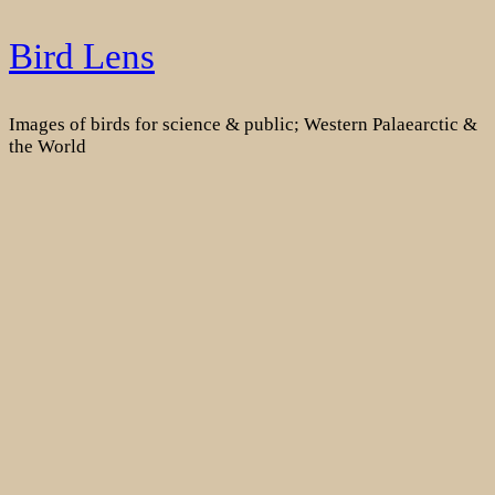
Skip
Bird Lens
to
content
Images of birds for science & public; Western Palaearctic &
the World