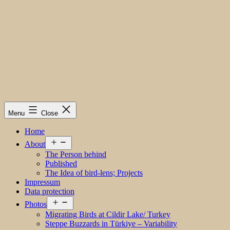
Menu
Close
Home
Open
About
menu
The Person behind
Published
The Idea of bird-lens; Projects
Impressum
Data protection
Open
Photos
menu
Migrating Birds at Cildir Lake/ Turkey
Steppe Buzzards in Türkiye – Variability