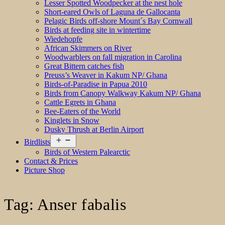
Lesser Spotted Woodpecker at the nest hole
Short-eared Owls of Laguna de Gallocanta
Pelagic Birds off-shore Mount´s Bay Cornwall
Birds at feeding site in wintertime
Wiedehopfe
African Skimmers on River
Woodwarblers on fall migration in Carolina
Great Bittern catches fish
Preuss’s Weaver in Kakum NP/ Ghana
Birds-of-Paradise in Papua 2010
Birds from Canopy Walkway Kakum NP/ Ghana
Cattle Egrets in Ghana
Bee-Eaters of the World
Kinglets in Snow
Dusky Thrush at Berlin Airport
Open
Birdlists
menu
Birds of Western Palearctic
Contact & Prices
Picture Shop
Tag:
Anser fabalis