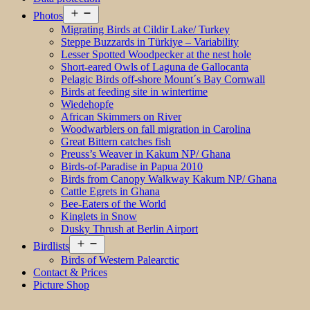
Open
Photos
menu
Migrating Birds at Cildir Lake/ Turkey
Steppe Buzzards in Türkiye – Variability
Lesser Spotted Woodpecker at the nest hole
Short-eared Owls of Laguna de Gallocanta
Pelagic Birds off-shore Mount´s Bay Cornwall
Birds at feeding site in wintertime
Wiedehopfe
African Skimmers on River
Woodwarblers on fall migration in Carolina
Great Bittern catches fish
Preuss’s Weaver in Kakum NP/ Ghana
Birds-of-Paradise in Papua 2010
Birds from Canopy Walkway Kakum NP/ Ghana
Cattle Egrets in Ghana
Bee-Eaters of the World
Kinglets in Snow
Dusky Thrush at Berlin Airport
Open
Birdlists
menu
Birds of Western Palearctic
Contact & Prices
Picture Shop