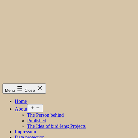
Menu
Close
Home
Open
About
menu
The Person behind
Published
The Idea of bird-lens; Projects
Impressum
Data protection