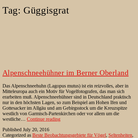
Tag:
Güggisgrat
Alpenschneehühner im Berner Oberland
Das Alpenschneehuhn (Lagopus mutus) ist ein reizvolles, aber in
Mitteleuropa auch ein Motiv für Vogelfotografen, das man sich
erarbeiten muß. Alpenschneehühner sind in Deutschland praktisch
nur in den höchsten Lagen, so zum Beispiel am Hohen Ifen und
Gottesacker im Allgäu und am Gebirgsstock um die Kreuzspitze
westlich von Garmisch-Partenkirchen oder vor allem um die
Alpenschneehühner
westliche…
Continue reading
im
Published
July 20, 2016
Berner
Categorized as
Beste Beobachtungsgebiete für Vögel
,
Seltenheiten
,
Oberland