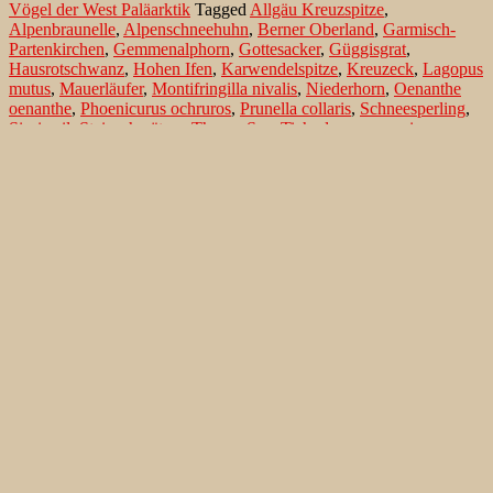
Vögel der West Paläarktik
Tagged
Allgäu Kreuzspitze
,
Alpenbraunelle
,
Alpenschneehuhn
,
Berner Oberland
,
Garmisch-
Partenkirchen
,
Gemmenalphorn
,
Gottesacker
,
Güggisgrat
,
Hausrotschwanz
,
Hohen Ifen
,
Karwendelspitze
,
Kreuzeck
,
Lagopus
mutus
,
Mauerläufer
,
Montifringilla nivalis
,
Niederhorn
,
Oenanthe
oenanthe
,
Phoenicurus ochruros
,
Prunella collaris
,
Schneesperling
,
Sigriswil
,
Steinschmätzer
,
Thuner See
,
Tichodroma muraria
Search…
Recent Comments
Jonas Kleinschmidt
on
Snow Bunting, a migrating passerine
on Flores/ Azores
Ron Plummer
on
Snow Bunting, a migrating passerine on
Flores/ Azores
Jonas Kleinschmidt
on
Amsel – Männchen füttert Nestling mit
Raupen
Ingrid und Gerd Neuman
on
Amsel – Männchen füttert
Nestling mit Raupen
Jonas Kleinschmidt
on
Albino Austernfischer (Haematopus
ostralegus) in Süd-England
Irene
on
Albino Austernfischer (Haematopus ostralegus) in
Süd-England
Jonas Kleinschmidt
on
Vielfältige Lebensräume auf Rhodos