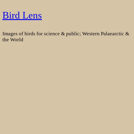
Skip
Bird Lens
to
content
Images of birds for science & public; Western Palaearctic &
the World