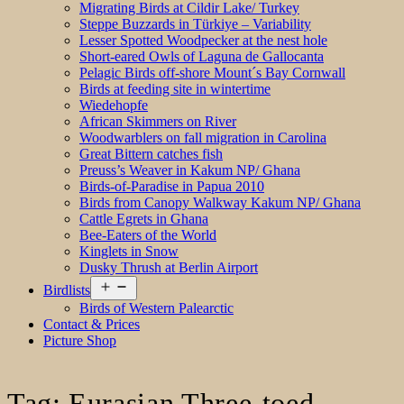
Migrating Birds at Cildir Lake/ Turkey
Steppe Buzzards in Türkiye – Variability
Lesser Spotted Woodpecker at the nest hole
Short-eared Owls of Laguna de Gallocanta
Pelagic Birds off-shore Mount´s Bay Cornwall
Birds at feeding site in wintertime
Wiedehopfe
African Skimmers on River
Woodwarblers on fall migration in Carolina
Great Bittern catches fish
Preuss’s Weaver in Kakum NP/ Ghana
Birds-of-Paradise in Papua 2010
Birds from Canopy Walkway Kakum NP/ Ghana
Cattle Egrets in Ghana
Bee-Eaters of the World
Kinglets in Snow
Dusky Thrush at Berlin Airport
Open
Birdlists
menu
Birds of Western Palearctic
Contact & Prices
Picture Shop
Tag:
Eurasian Three-toed