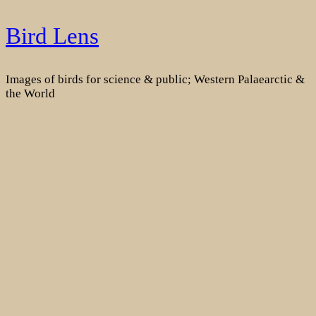
Skip
Bird Lens
to
content
Images of birds for science & public; Western Palaearctic &
the World