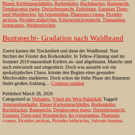
Blauer Kiefernprachtkäfer
,
Borkenkäfer
,
Buchdrucker
,
Buntspecht
,
Dendracopus major
,
Dreizehenspecht
,
Epilobium
,
Eurasian Three-
toed Woodpecker
,
Ips typographus
,
Phaenops cyanea
,
Picoides
arcticus
,
Picoides tridactylus
,
Schwarzrückenspecht
,
Thanasimus
formicarius
,
Weidenröschen
Buntspecht- Gradation nach Waldbrand
Zuerst kamen die Trockenheit und dann der Waldbrand. Nun
fürchtet der Förster den Borkenkäfer. In Teltow-Fläming sind im
Sommer 2019 massenhaft Kiefern an- und abgebrannt. Manche sind
auch entwurzelt und umgestürzt. Doch was aussieht wie ein
apokalyptisches Chaos, könnte den Beginn eines gesunden
Mischwaldes markieren. Doch schon die frühe Phase des Räumens
Buntspecht-
findet großen Anklang…
Continue reading
Gradation
Published
March 28, 2020
nach
Categorized as
Verhalten
,
Vögel der West Paläarktik
Tagged
Waldbrand
Ameisenbuntkäfer
,
Blauer Kiefernprachtkäfer
,
Borkenkäfer
,
Buchdrucker
,
Buntspecht
,
Dendrocopos major
,
Dreizehenspecht
,
Eurasian Three-toed Woodpecker
,
Ips typographus
,
Phaenops
cyanea
,
Picoides arcticus
,
Picoides tridactylus
,
Salvage logging
,
Schwarzrückenspecht
,
Thanasimus formicarius