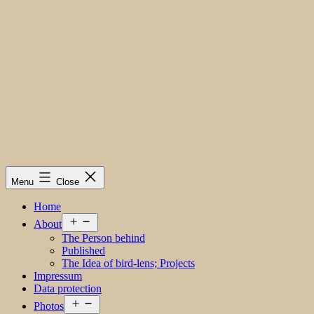
Menu
Close
Home
Open
About
menu
The Person behind
Published
The Idea of bird-lens; Projects
Impressum
Data protection
Open
Photos
menu