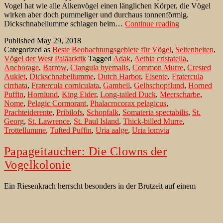
Vogel hat wie alle Alkenvögel einen länglichen Körper, die Vögel
wirken aber doch pummeliger und durchaus tonnenförmig.
Dickschnabe
Dickschnabellumme schlagen beim…
Continue reading
auf
Published
May 29, 2018
dem
Categorized as
Beste Beobachtungsgebiete für Vögel
,
Seltenheiten
,
Frühjahrszug
Vögel der West Paläarktik
Tagged
Adak
,
Aethia cristatella
,
im
Anchorage
,
Barrow
,
Clangula hyemalis
,
Common Murre
,
Crested
Westen
Auklet
,
Dickschnabellumme
,
Dutch Harbor
,
Eisente
,
Fratercula
Alaskas
cirrhata
,
Fratercula corniculata
,
Gambell
,
Gelbschopflund
,
Horned
Puffin
,
Hornlund
,
King Eider
,
Long-tailed Duck
,
Meerscharbe
,
Nome
,
Pelagic Cormorant
,
Phalacrocorax pelagicus
,
Prachteiderente
,
Pribilofs
,
Schopfalk
,
Somateria spectabilis
,
St.
Georg
,
St. Lawrence
,
St. Paul Island
,
Thick-billed Murre
,
Trottellumme
,
Tufted Puffin
,
Uria aalge
,
Uria lomvia
Papageitaucher: Die Clowns der
Vogelkolonie
Ein Riesenkrach herrscht besonders in der Brutzeit auf einem
typischen Vogelfelsen. Mitten drin kann der aufmerksame
Beobachter manchmal einen farbenfrohen, untersetzten Burschen
mit leuchtend orangenfarbenen Füßen und Schnäbeln entdecken,
der still am Rand der Klippen steht, als würde ihn die ganze Sache