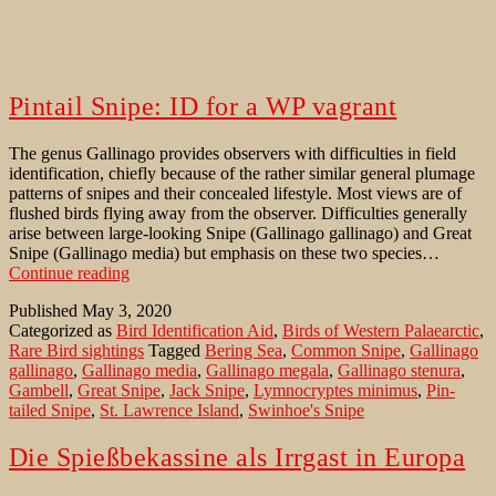
Pintail Snipe: ID for a WP vagrant
The genus Gallinago provides observers with difficulties in field
identification, chiefly because of the rather similar general plumage
patterns of snipes and their concealed lifestyle. Most views are of
flushed birds flying away from the observer. Difficulties generally
arise between large-looking Snipe (Gallinago gallinago) and Great
Snipe (Gallinago media) but emphasis on these two species…
Pintail
Continue reading
Snipe:
Published
May 3, 2020
ID
Categorized as
Bird Identification Aid
,
Birds of Western Palaearctic
,
for
Rare Bird sightings
Tagged
Bering Sea
,
Common Snipe
,
Gallinago
a
gallinago
,
Gallinago media
,
Gallinago megala
,
Gallinago stenura
,
WP
Gambell
,
Great Snipe
,
Jack Snipe
,
Lymnocryptes minimus
,
Pin-
vagrant
tailed Snipe
,
St. Lawrence Island
,
Swinhoe's Snipe
Die Spießbekassine als Irrgast in Europa