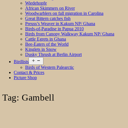
Wiedehopfe
African Skimmers on River
Woodwarblers on fall migration in Carolina
Great Bittern catches fish
Preuss’s Weaver in Kakum NP/ Ghana
Birds-of-Paradise in Papua 2010
Birds from Canopy Walkway Kakum NP/ Ghana
Cattle Egrets in Ghana
Bee-Eaters of the World
Kinglets in Snow
Dusky Thrush at Berlin Airport
Open
Birdlists
menu
Birds of Western Palearctic
Contact & Prices
Picture Shop
Tag:
Gambell