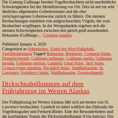
Die Gattung Gallinago bereitet Vogelbeobachtern nicht unerhebliche
Schwierigkeiten bei der Identifizierung vor Ort. Dies ist auf ein sehr
ähnliches allgemeines Gefiedermuster und die eher
zurückgezogenen Lebensweise zurück zu führen. Die meisten
Beobachtungen entstehen von aufgescheuchten Vögeln, die vom
Beobachter wegfliegen. In der Westpaläarktis ergeben sich die
meisten Schwierigkeiten zwischen den gleich groß aussehenden
Die
Bekassine (Gallinago…
Continue reading
Spießbekassine
Published
January 4, 2020
als
Categorized as
Seltenheiten
,
Vögel der West Paläarktik
,
Irrgast
Vogelbestimmung
Tagged
Bekassine
,
Beringsee
,
Common Snipe
,
in
Doppelschnepfe
,
Gallinago gallinago
,
Gallinago media
,
Gallinago
Europa
megala
,
Gallinago stenura
,
Gambell
,
Great Snipe
,
Jack Snipe
,
Lymnocryptes minimus
,
Pin-tailed Snipe
,
Spießbekassine
,
St.
Lawrence
,
Swinhoe's Snipe
,
Waldbekassine
,
Zwergschnepfe
Dickschnabellummen auf dem
Frühjahrszug im Westen Alaskas
Der Frühjahrszug im Westen Alaskas läßt sich am besten von St.
Lawrence beobachten. Gambell ist dabei wirklich das Eldorado für
Vogelfotografen und Freitzeit-Birder. Eine der Besonderheiten sind
die kopfstarken Trupps der Dickschnabellumme (Uria lomvia). Der