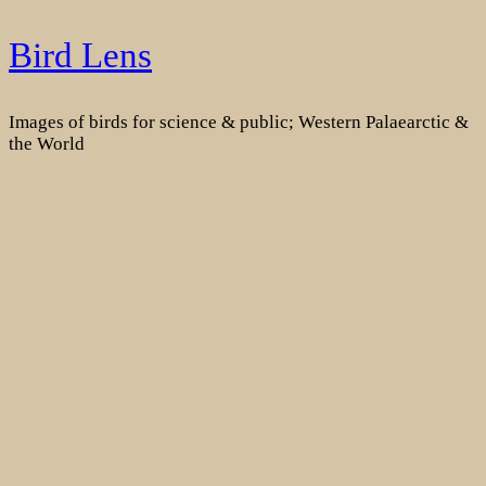
Skip
Bird Lens
to
content
Images of birds for science & public; Western Palaearctic &
the World