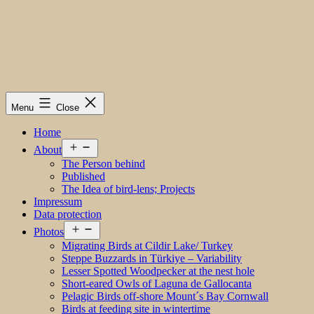
Menu
Close
Home
Open
About
menu
The Person behind
Published
The Idea of bird-lens; Projects
Impressum
Data protection
Open
Photos
menu
Migrating Birds at Cildir Lake/ Turkey
Steppe Buzzards in Türkiye – Variability
Lesser Spotted Woodpecker at the nest hole
Short-eared Owls of Laguna de Gallocanta
Pelagic Birds off-shore Mount´s Bay Cornwall
Birds at feeding site in wintertime