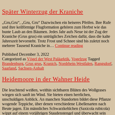
Später Winterzug der Kraniche
„Gru,Gru“, „Gru, Gru“ Dazwischen ein heiseres Pfeifen. Ihre Rufe
und ihre keilförmige Flugformation gehören zum Herbst wie das
bunte Laub an den Bäumen. Jedes Jahr aufs Neue ist der Zug der
Kraniche (Grus grus) ein untrügliches Zeichen dafür, dass die kalte
Jahreszeit bevorsteht. Trotz Frost und Schnee sind bis zuletzt noch
Später
mehrere Tausend Kraniche in…
Continue reading
Winterzug
Published
December 3, 2022
der
Categorized as
Vögel der West Paläarktik
,
Vogelzug
Tagged
Kraniche
Brandenburg
,
Grus grus
,
Kranich
,
Nordrhein-Westfalen
,
Rangsdorf
,
Saarland
,
Sachsen-Anhalt
Heidemoore in der Wahner Heide
Die leuchtend weißen, weithin sichtbaren Blüten des Wollgrases
wiegen sich sanft im Wind. Sie bieten einen herrlichen,
unschuldigen Anblick. An manchen Standorten bildet diese Pflanze
wogende Teppiche, über denen verschiedene Libellenarten nach
Beute jagen. Ein männliches Schwarzkehlchen (Saxicola rubicola)
wippt auf einem vorjährigen Staudenstengel und überwacht sein