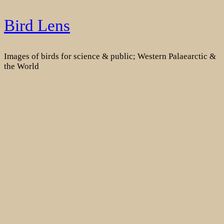
Skip
Bird Lens
to
content
Images of birds for science & public; Western Palaearctic &
the World