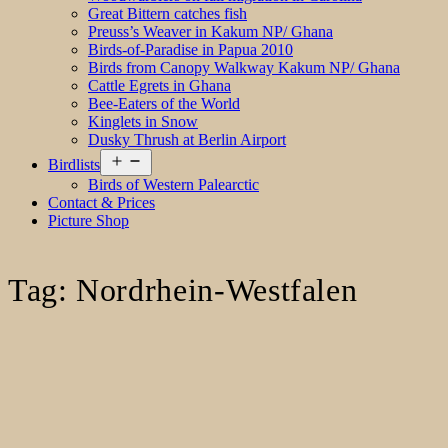
Great Bittern catches fish
Preuss’s Weaver in Kakum NP/ Ghana
Birds-of-Paradise in Papua 2010
Birds from Canopy Walkway Kakum NP/ Ghana
Cattle Egrets in Ghana
Bee-Eaters of the World
Kinglets in Snow
Dusky Thrush at Berlin Airport
Open
Birdlists
menu
Birds of Western Palearctic
Contact & Prices
Picture Shop
Tag:
Nordrhein-Westfalen