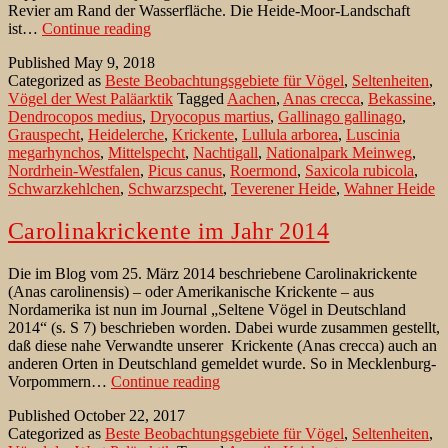
Revier am Rand der Wasserfläche. Die Heide-Moor-Landschaft
Heidemoore
ist…
Continue reading
in
Published
May 9, 2018
der
Categorized as
Beste Beobachtungsgebiete für Vögel
,
Seltenheiten
,
Wahner
Vögel der West Paläarktik
Tagged
Aachen
,
Anas crecca
,
Bekassine
,
Heide
Dendrocopos medius
,
Dryocopus martius
,
Gallinago gallinago
,
Grauspecht
,
Heidelerche
,
Krickente
,
Lullula arborea
,
Luscinia
megarhynchos
,
Mittelspecht
,
Nachtigall
,
Nationalpark Meinweg
,
Nordrhein-Westfalen
,
Picus canus
,
Roermond
,
Saxicola rubicola
,
Schwarzkehlchen
,
Schwarzspecht
,
Teverener Heide
,
Wahner Heide
Carolinakrickente im Jahr 2014
Die im Blog vom 25. März 2014 beschriebene Carolinakrickente
(Anas carolinensis) – oder Amerikanische Krickente – aus
Nordamerika ist nun im Journal „Seltene Vögel in Deutschland
2014“ (s. S 7) beschrieben worden. Dabei wurde zusammen gestellt,
daß diese nahe Verwandte unserer Krickente (Anas crecca) auch an
anderen Orten in Deutschland gemeldet wurde. So in Mecklenburg-
Carolinakrickente
Vorpommern…
Continue reading
im
Published
October 22, 2017
Jahr
Categorized as
Beste Beobachtungsgebiete für Vögel
,
Seltenheiten
,
2014