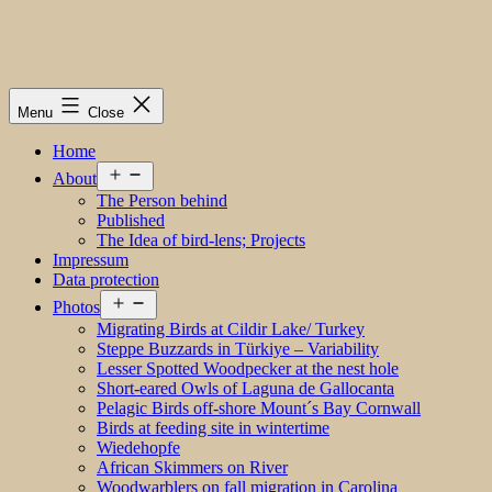
Menu
Close
Home
Open
About
menu
The Person behind
Published
The Idea of bird-lens; Projects
Impressum
Data protection
Open
Photos
menu
Migrating Birds at Cildir Lake/ Turkey
Steppe Buzzards in Türkiye – Variability
Lesser Spotted Woodpecker at the nest hole
Short-eared Owls of Laguna de Gallocanta
Pelagic Birds off-shore Mount´s Bay Cornwall
Birds at feeding site in wintertime
Wiedehopfe
African Skimmers on River
Woodwarblers on fall migration in Carolina