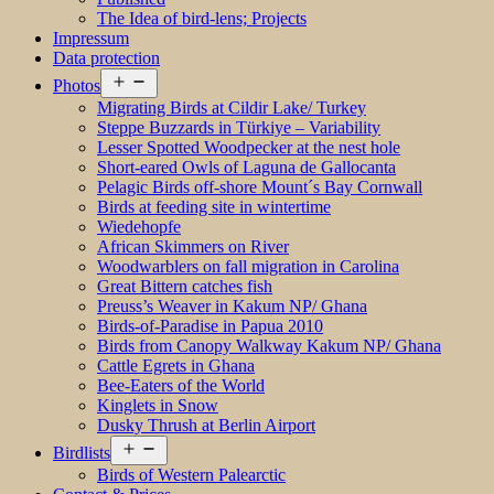
The Idea of bird-lens; Projects
Impressum
Data protection
Open
Photos
menu
Migrating Birds at Cildir Lake/ Turkey
Steppe Buzzards in Türkiye – Variability
Lesser Spotted Woodpecker at the nest hole
Short-eared Owls of Laguna de Gallocanta
Pelagic Birds off-shore Mount´s Bay Cornwall
Birds at feeding site in wintertime
Wiedehopfe
African Skimmers on River
Woodwarblers on fall migration in Carolina
Great Bittern catches fish
Preuss’s Weaver in Kakum NP/ Ghana
Birds-of-Paradise in Papua 2010
Birds from Canopy Walkway Kakum NP/ Ghana
Cattle Egrets in Ghana
Bee-Eaters of the World
Kinglets in Snow
Dusky Thrush at Berlin Airport
Open
Birdlists
menu
Birds of Western Palearctic