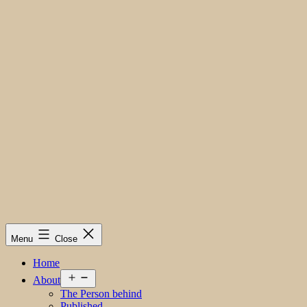
Menu
Close
Home
Open
About
menu
The Person behind
Published