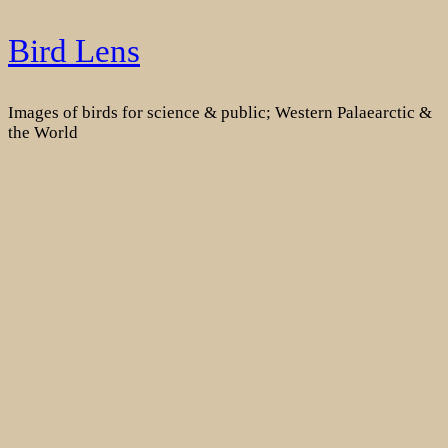
Skip
Bird Lens
to
content
Images of birds for science & public; Western Palaearctic &
the World