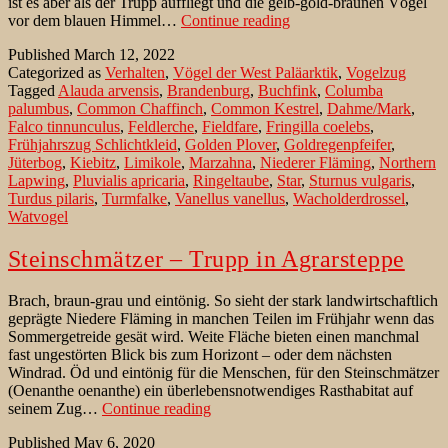
ist es aber als der Trupp auffliegt und die gelb-gold-braunen Vögel
Goldregenpfeifer
vor dem blauen Himmel…
Continue reading
auf
Published
March 12, 2022
dem
Categorized as
Verhalten
,
Vögel der West Paläarktik
,
Vogelzug
Frühjahrszug
Tagged
Alauda arvensis
,
Brandenburg
,
Buchfink
,
Columba
im
palumbus
,
Common Chaffinch
,
Common Kestrel
,
Dahme/Mark
,
Fläming
Falco tinnunculus
,
Feldlerche
,
Fieldfare
,
Fringilla coelebs
,
Frühjahrszug Schlichtkleid
,
Golden Plover
,
Goldregenpfeifer
,
Jüterbog
,
Kiebitz
,
Limikole
,
Marzahna
,
Niederer Fläming
,
Northern
Lapwing
,
Pluvialis apricaria
,
Ringeltaube
,
Star
,
Sturnus vulgaris
,
Turdus pilaris
,
Turmfalke
,
Vanellus vanellus
,
Wacholderdrossel
,
Watvogel
Steinschmätzer – Trupp in Agrarsteppe
Brach, braun-grau und eintönig. So sieht der stark landwirtschaftlich
geprägte Niedere Fläming in manchen Teilen im Frühjahr wenn das
Sommergetreide gesät wird. Weite Fläche bieten einen manchmal
fast ungestörten Blick bis zum Horizont – oder dem nächsten
Windrad. Öd und eintönig für die Menschen, für den Steinschmätzer
(Oenanthe oenanthe) ein überlebensnotwendiges Rasthabitat auf
Steinschmätzer
seinem Zug…
Continue reading
–
Published
May 6, 2020
Trupp