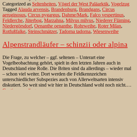
Categorized as
Seltenheiten
,
Vögel der West Paläarktik
,
Vogelzug
in
Tagged
Alauda arvensis
,
Brandenburg
,
Brandgans
,
Circus
Agrarsteppe
aeruginosus
,
Circus pygargus
,
Dahme/Mark
,
Falco vespertinus
,
Feldlerche
,
Jüterbog
,
Marzahna
,
Milvus milvus
,
Niederer Fläming
,
Niedergörsdorf
,
Oenanthe oenanthe
,
Rohrweihe
,
Roter Milan
,
Rotfußfalke
,
Steinschmätzer
,
Tadorna tadorna
,
Wiesenweihe
Alpenstrandläufer – schinzii oder alpina
Die Frage, zu welcher – ggf. seltenen – Unterart eine
Vogelbeobachtung gehört, spielt in den letzten Jahren auch in
Deutschland eine Rolle. Die Briten sind da allerdings – wieder mal
– schon viel weiter. Dort werden die Feldkennzeichen
unterschiedlicher Subspezies auch von Allerweltsarten intensiv
diskutiert. So weit sind wir hier in Deutschland wohl noch nicht.…
Alpenstrandläufer
Continue reading
–
Published
September 20, 2016
schinzii
Categorized as
Vögel der West Paläarktik
,
Vogelbestimmung
oder
Tagged
Alpenstrandläufer
,
alpina
,
arctica
,
Brandenburgs
,
Calidris
alpina
alpina
,
Dahme/Mark
,
Dunlin
,
Jüterbog
,
Marzahna
,
Niederer
Fläming
,
schinzii
Rohrweihe im Anflug