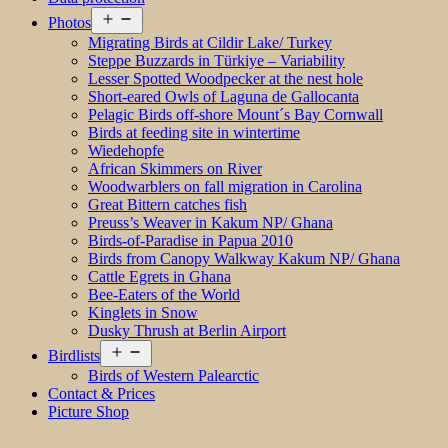
Open
Photos
menu
Migrating Birds at Cildir Lake/ Turkey
Steppe Buzzards in Türkiye – Variability
Lesser Spotted Woodpecker at the nest hole
Short-eared Owls of Laguna de Gallocanta
Pelagic Birds off-shore Mount´s Bay Cornwall
Birds at feeding site in wintertime
Wiedehopfe
African Skimmers on River
Woodwarblers on fall migration in Carolina
Great Bittern catches fish
Preuss’s Weaver in Kakum NP/ Ghana
Birds-of-Paradise in Papua 2010
Birds from Canopy Walkway Kakum NP/ Ghana
Cattle Egrets in Ghana
Bee-Eaters of the World
Kinglets in Snow
Dusky Thrush at Berlin Airport
Open
Birdlists
menu
Birds of Western Palearctic
Contact & Prices
Picture Shop