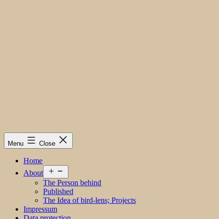
Menu
Close
Home
Open
About
menu
The Person behind
Published
The Idea of bird-lens; Projects
Impressum
Data protection