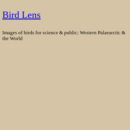
Skip
Bird Lens
to
content
Images of birds for science & public; Western Palaearctic &
the World