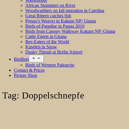
Wiedehopfe
African Skimmers on River
Woodwarblers on fall migration in Carolina
Great Bittern catches fish
Preuss’s Weaver in Kakum NP/ Ghana
Birds-of-Paradise in Papua 2010
Birds from Canopy Walkway Kakum NP/ Ghana
Cattle Egrets in Ghana
Bee-Eaters of the World
Kinglets in Snow
Dusky Thrush at Berlin Airport
Open
Birdlists
menu
Birds of Western Palearctic
Contact & Prices
Picture Shop
Tag:
Doppelschnepfe