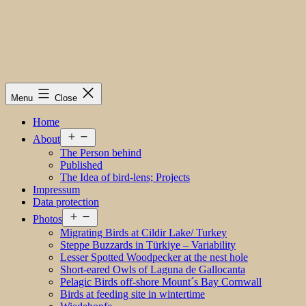
Menu
Close
Home
Open
About
menu
The Person behind
Published
The Idea of bird-lens; Projects
Impressum
Data protection
Open
Photos
menu
Migrating Birds at Cildir Lake/ Turkey
Steppe Buzzards in Türkiye – Variability
Lesser Spotted Woodpecker at the nest hole
Short-eared Owls of Laguna de Gallocanta
Pelagic Birds off-shore Mount´s Bay Cornwall
Birds at feeding site in wintertime