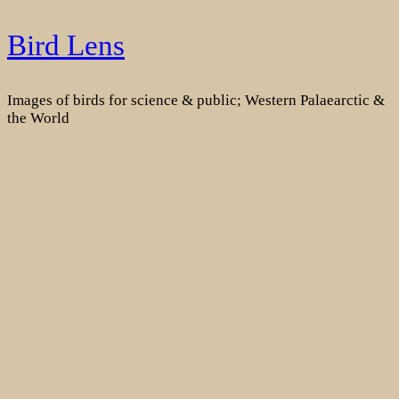
Skip
Bird Lens
to
content
Images of birds for science & public; Western Palaearctic &
the World