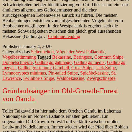
Schwierigkeiten bei der Identifizierung vor Ort. Dies ist auf ein sehr
ähnliches allgemeines Gefiedermuster und die eher
zurückgezogenen Lebensweise zurück zu führen. Die meisten
Beobachtungen entstehen von aufgescheuchten Vögeln, die vom
Beobachter wegfliegen. In der Westpaläarktis ergeben sich die
meisten Schwierigkeiten zwischen den gleich groß aussehenden
Die
Bekassine (Gallinago…
Continue reading
Spießbekassine
Published
January 4, 2020
als
Categorized as
Seltenheiten
,
Vögel der West Paläarktik
,
Irrgast
Vogelbestimmung
Tagged
Bekassine
,
Beringsee
,
Common Snipe
,
in
Doppelschnepfe
,
Gallinago gallinago
,
Gallinago media
,
Gallinago
Europa
megala
,
Gallinago stenura
,
Gambell
,
Great Snipe
,
Jack Snipe
,
Lymnocryptes minimus
,
Pin-tailed Snipe
,
Spießbekassine
,
St.
Lawrence
,
Swinhoe's Snipe
,
Waldbekassine
,
Zwergschnepfe
Grünlaubsänger im Old-Growth-Forest
von Oandu
Toller Taigawald ist hier nahe dem Örtchen Oandu im Lahemaa
Nationalpark im Norden Estlands erhalten geblieben. Ein
sogenannter Old-Growth-Forest-Trail verläuft zwischen uralten
Laub- und Nadelbäumen. Immer wieder wird der Pfad über Bohlen