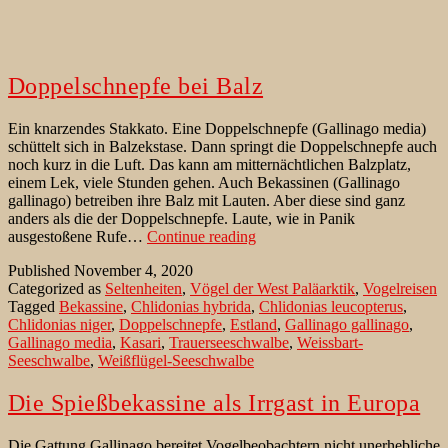
Doppelschnepfe bei Balz
Ein knarzendes Stakkato. Eine Doppelschnepfe (Gallinago media)
schüttelt sich in Balzekstase. Dann springt die Doppelschnepfe auch
noch kurz in die Luft. Das kann am mitternächtlichen Balzplatz,
einem Lek, viele Stunden gehen. Auch Bekassinen (Gallinago
gallinago) betreiben ihre Balz mit Lauten. Aber diese sind ganz
anders als die der Doppelschnepfe. Laute, wie in Panik
Doppelschnepfe
ausgestoßene Rufe…
Continue reading
bei
Published
November 4, 2020
Balz
Categorized as
Seltenheiten
,
Vögel der West Paläarktik
,
Vogelreisen
Tagged
Bekassine
,
Chlidonias hybrida
,
Chlidonias leucopterus
,
Chlidonias niger
,
Doppelschnepfe
,
Estland
,
Gallinago gallinago
,
Gallinago media
,
Kasari
,
Trauerseeschwalbe
,
Weissbart-
Seeschwalbe
,
Weißflügel-Seeschwalbe
Die Spießbekassine als Irrgast in Europa
Die Gattung Gallinago bereitet Vogelbeobachtern nicht unerhebliche