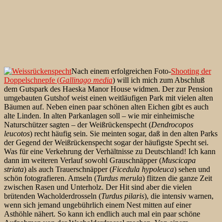
Nach einem erfolgreichen Foto-
Shooting der
Doppelschnepfe (
Gallinago media
) will ich mich zum Abschluß
dem Gutspark des Haeska Manor House widmen. Der zur Pension
umgebauten Gutshof weist einen weitläufigen Park mit vielen alten
Bäumen auf. Neben einen paar schönen alten Eichen gibt es auch
alte Linden. In alten Parkanlagen soll – wie mir einheimische
Naturschützer sagten – der Weißrückenspecht (
Dendrocopos
leucotos
) recht häufig sein. Sie meinten sogar, daß in den alten Parks
der Gegend der Weißrückenspecht sogar der häufigste Specht sei.
Was für eine Verkehrung der Verhältnisse zu Deutschland! Ich kann
dann im weiteren Verlauf sowohl Grauschnäpper (
Muscicapa
striata
) als auch Trauerschnäpper (
Ficedula hypoleuca
) sehen und
schön fotografieren. Amseln (
Turdus merula
) flitzen die ganze Zeit
zwischen Rasen und Unterholz. Der Hit sind aber die vielen
brütenden Wacholderdrosseln (
Turdus pilaris
), die intensiv warnen,
wenn sich jemand ungebührlich einem Nest mitten auf einer
Asthöhle nähert. So kann ich endlich auch mal ein paar schöne