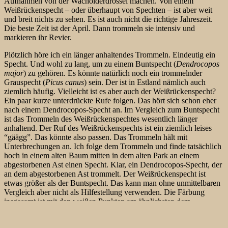
Aufnahmen von der Wacholderdrossel machen. Von einem
Weißrückenspecht – oder überhaupt von Spechten – ist aber weit
und breit nichts zu sehen. Es ist auch nicht die richtige Jahreszeit.
Die beste Zeit ist der April. Dann trommeln sie intensiv und
markieren ihr Revier.
Plötzlich höre ich ein länger anhaltendes Trommeln. Eindeutig ein
Specht. Und wohl zu lang, um zu einem Buntspecht (
Dendrocopos
major
) zu gehören. Es könnte natürlich noch ein trommelnder
Grauspecht (
Picus canus
) sein. Der ist in Estland nämlich auch
ziemlich häufig. Vielleicht ist es aber auch der Weißrückenspecht?
Ein paar kurze unterdrückte Rufe folgen. Das hört sich schon eher
nach einem Dendrocopos-Specht an. Im Vergleich zum Buntspecht
ist das Trommeln des Weißrückenspechtes wesentlich länger
anhaltend. Der Ruf des Weißrückenspechts ist ein ziemlich leises
“gäägg”. Das könnte also passen. Das Trommeln hält mit
Unterbrechungen an. Ich folge dem Trommeln und finde tatsächlich
hoch in einem alten Baum mitten in dem alten Park an einem
abgestorbenen Ast einen Specht. Klar, ein Dendrocopos-Specht, der
an dem abgestorbenen Ast trommelt. Der Weißrückenspecht ist
etwas größer als der Buntspecht. Das kann man ohne unmittelbaren
Vergleich aber nicht als Hilfestellung verwenden. Die Färbung
insgesamt ist mit den weißen Punkten am ähnlichsten dem
Kleinspecht (
Dendrocopos minor
). Dafür sind Schulterflecken wie
z.B. bei Bunt- und Mittelspecht (
Dendrocopos medius
) beim