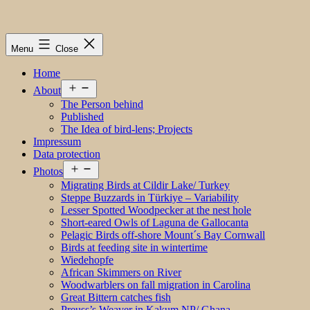
Menu
Close
Home
Open
About
menu
The Person behind
Published
The Idea of bird-lens; Projects
Impressum
Data protection
Open
Photos
menu
Migrating Birds at Cildir Lake/ Turkey
Steppe Buzzards in Türkiye – Variability
Lesser Spotted Woodpecker at the nest hole
Short-eared Owls of Laguna de Gallocanta
Pelagic Birds off-shore Mount´s Bay Cornwall
Birds at feeding site in wintertime
Wiedehopfe
African Skimmers on River
Woodwarblers on fall migration in Carolina
Great Bittern catches fish
Preuss’s Weaver in Kakum NP/ Ghana