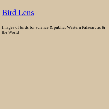
Skip
Bird Lens
to
content
Images of birds for science & public; Western Palaearctic &
the World