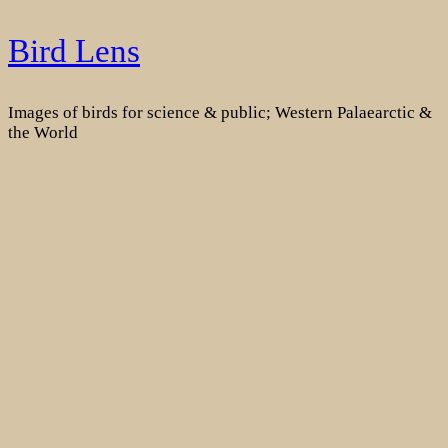
Skip
Bird Lens
to
content
Images of birds for science & public; Western Palaearctic &
the World