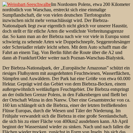
Im Nordosten Polens, etwa 200 Kilometer
nordöstlich von Warschau, erstreckt sich eine einmalige
Sumpflandschaft, die von vielen deutschen Tierfotografen
inzwischen nicht mehr vernachlässigt wird. Der Biebrza-
Nationalpark liegt zwar eigentlich nicht gleich vor unserer Haustür,
doch stellt er für etliche Arten die westlichste Verbreitungsgrenze
dar. So kann man an der Biebrza nach wie vor viele in Europa sonst
schwierig zu sehende Arten wie Doppelschnepfe, Seggenrohrsänger
oder Schreiadler relativ leicht sehen. Mit dem Auto schafft man die
Fahrt an einem Tag. Von Berlin führt die Route über die A2 und
dann ab Frankfurt/Oder weiter nach Poznan-Warschau-Bialystok.
Der Biebrza-Nationalpark, der „Europäische Amazonas” schützt ein
riesiges Flußsystem mit ausgedehnten Feuchtwiesen, Wasserflächen,
Sümpfen und Auwäldern. Der Park hat eine Größe von etwa 60.000
Hektar. Geprägt wird das Gebiet von dem Biebrza-Becken, einem
außergewöhnlich weitläufigen
Feuchtgebiet. Die Biebrza entspringt
an der östlichen Grenze Polens, in den Falkenbergen und fließt bei
der Ortschaft Wizna in den Narew. Über eine Gesamtstrecke von ca.
160 km schlängelt sich die Biebrza, einer der letzten freifließenden
Flüsse Europas, durch die Wiesen und Täler der Niederung. Im
Frühjahr verwandelt sich die Biebrza in eine große Seenlandschaft,
die sich bis zu einer Fläche von 400km2 ausdehnen kann. Ab April
beginnt der Wasserstand wieder zu sinken. Nach und nach fallen die
Flächen wieder trocken, zunächst in Form von Inseln, bis sich das