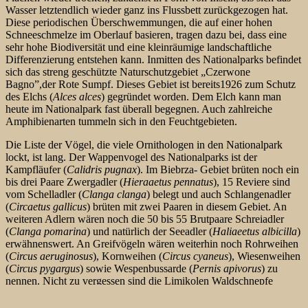
Wasser letztendlich wieder ganz ins Flussbett zurückgezogen hat.
Diese periodischen Überschwemmungen, die auf einer hohen
Schneeschmelze im Oberlauf basieren, tragen dazu bei, dass eine
sehr hohe Biodiversität und eine kleinräumige landschaftliche
Differenzierung entstehen kann. Inmitten des Nationalparks befindet
sich das streng geschützte Naturschutzgebiet „Czerwone
Bagno”,der Rote Sumpf. Dieses Gebiet ist bereits1926 zum Schutz
des Elchs (
Alces alces
) gegründet worden. Dem Elch kann man
heute im Nationalpark fast überall begegnen. Auch zahlreiche
Amphibienarten tummeln sich in den Feuchtgebieten.
Die Liste der Vögel, die viele Ornithologen in den Nationalpark
lockt, ist lang. Der Wappenvogel des Nationalparks ist der
Kampfläufer (
Calidris pugnax
). Im Biebrza- Gebiet brüten noch ein
bis drei Paare Zwergadler (
Hieraaetus pennatus
), 15 Reviere sind
vom Schelladler (
Clanga clanga
) belegt und auch Schlangenadler
(
Circaetus gallicus
) brüten mit zwei Paaren in diesem Gebiet. An
weiteren Adlern wären noch die 50 bis 55 Brutpaare Schreiadler
(
Clanga pomarina
) und natürlich der Seeadler (
Haliaeetus albicilla
)
erwähnenswert. An Greifvögeln wären weiterhin noch Rohrweihen
(
Circus aeruginosus
), Kornweihen (
Circus cyaneus
), Wiesenweihen
(
Circus pygargus
) sowie Wespenbussarde (
Pernis apivorus
) zu
nennen. Nicht zu vergessen sind die Limikolen Waldschnepfe
(
Scolopax rusticola
), Doppelschnepfe (
Gallinago media
), Bekassine
(
Gallinago gallinago
), Zwergschnepfe (
Lymnocryptes minimus
),