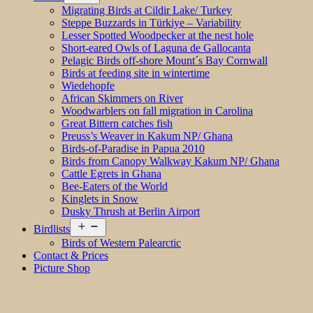
menu
Migrating Birds at Cildir Lake/ Turkey
Steppe Buzzards in Türkiye – Variability
Lesser Spotted Woodpecker at the nest hole
Short-eared Owls of Laguna de Gallocanta
Pelagic Birds off-shore Mount´s Bay Cornwall
Birds at feeding site in wintertime
Wiedehopfe
African Skimmers on River
Woodwarblers on fall migration in Carolina
Great Bittern catches fish
Preuss’s Weaver in Kakum NP/ Ghana
Birds-of-Paradise in Papua 2010
Birds from Canopy Walkway Kakum NP/ Ghana
Cattle Egrets in Ghana
Bee-Eaters of the World
Kinglets in Snow
Dusky Thrush at Berlin Airport
Open
Birdlists
menu
Birds of Western Palearctic
Contact & Prices
Picture Shop