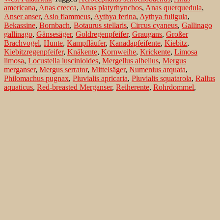
americana
,
Anas crecca
,
Anas platyrhynchos
,
Anas querquedula
,
Anser anser
,
Asio flammeus
,
Aythya ferina
,
Aythya fuligula
,
Bekassine
,
Bornbach
,
Botaurus stellaris
,
Circus cyaneus
,
Gallinago
gallinago
,
Gänsesäger
,
Goldregenpfeifer
,
Graugans
,
Großer
Brachvogel
,
Hunte
,
Kampfläufer
,
Kanadapfeifente
,
Kiebitz
,
Kiebitzregenpfeifer
,
Knäkente
,
Kornweihe
,
Krickente
,
Limosa
limosa
,
Locustella luscinioides
,
Mergellus albellus
,
Mergus
merganser
,
Mergus serrator
,
Mittelsäger
,
Numenius arquata
,
Philomachus pugnax
,
Pluvialis apricaria
,
Pluvialis squatarola
,
Rallus
aquaticus
,
Red-breasted Merganser
,
Reiherente
,
Rohrdommel
,
Rohrschwirl
,
Rotschenkel
,
Schilfrohrsänger
,
Stockente
,
Sumpfohreule
,
Tafelente
,
Tringa totanus
,
Uferschnepfe
,
Vanellus
vanellus
,
Wasserralle
,
Wiehengebirge
,
Zwergsäger
Der Dümmer, ein bedrohter Lebensraum
in Niedersachsen
Im zeitigen Frühjahr steigen über den Wiesen immer wieder Große
Brachvögel (Numenius arquata) auf, um trillernd ihre
Revieransprüche anzuzeigen. Der flötende Ruf des Brachvogels ist
ein unverwechselbarer Bestandteil dieses Landschaft. In der Ferne
kann man einige Uferschnepfen (Limosa limosa) beobachten, wie
sie mit ihren langen Schnäbeln im Boden nach Futter stocherten.