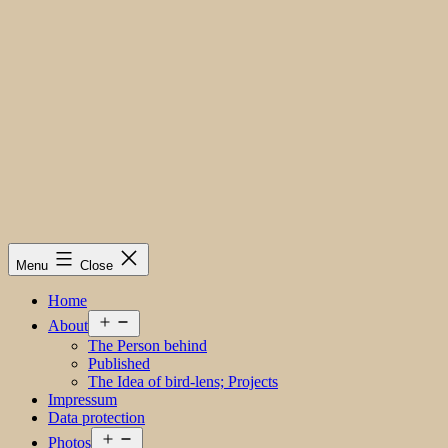
Menu
Close
Home
Open
About
menu
The Person behind
Published
The Idea of bird-lens; Projects
Impressum
Data protection
Open
Photos