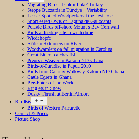
menu
Migrating Birds at Cildir Lake/ Turkey
Steppe Buzzards in Türkiye – Variability
Lesser Spotted Woodpecker at the nest hole
Short-eared Owls of Laguna de Gallocanta
Pelagic Birds off-shore Mount´s Bay Cornwall
Birds at feeding site in wintertime
Wiedehopfe
African Skimmers on River
Woodwarblers on fall migration in Carolina
Great Bittern catches fish
Preuss’s Weaver in Kakum NP/ Ghana
Birds-of-Paradise in Papua 2010
Birds from Canopy Walkway Kakum NP/ Ghana
Cattle Egrets in Ghana
Bee-Eaters of the World
Kinglets in Snow
Dusky Thrush at Berlin Airport
Open
Birdlists
menu
Birds of Western Palearctic
Contact & Prices
Picture Shop