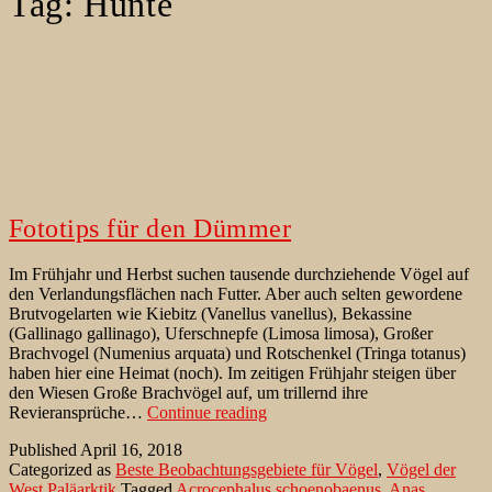
Tag:
Hunte
Fototips für den Dümmer
Im Frühjahr und Herbst suchen tausende durchziehende Vögel auf
den Verlandungsflächen nach Futter. Aber auch selten gewordene
Brutvogelarten wie Kiebitz (Vanellus vanellus), Bekassine
(Gallinago gallinago), Uferschnepfe (Limosa limosa), Großer
Brachvogel (Numenius arquata) und Rotschenkel (Tringa totanus)
haben hier eine Heimat (noch). Im zeitigen Frühjahr steigen über
den Wiesen Große Brachvögel auf, um trillernd ihre
Fototips
Revieransprüche…
Continue reading
für
Published
April 16, 2018
den
Categorized as
Beste Beobachtungsgebiete für Vögel
,
Vögel der
Dümmer
West Paläarktik
Tagged
Acrocephalus schoenobaenus
,
Anas