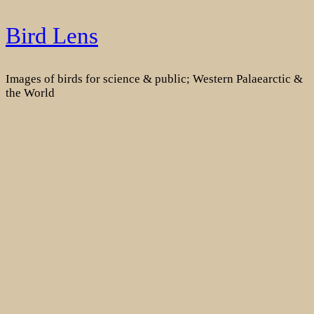
Skip
Bird Lens
to
content
Images of birds for science & public; Western Palaearctic &
the World