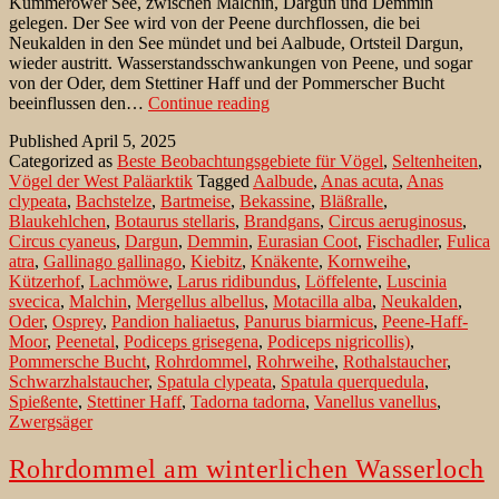
Kummerower See, zwischen Malchin, Dargun und Demmin
gelegen. Der See wird von der Peene durchflossen, die bei
Neukalden in den See mündet und bei Aalbude, Ortsteil Dargun,
wieder austritt. Wasserstandsschwankungen von Peene, und sogar
von der Oder, dem Stettiner Haff und der Pommerscher Bucht
Große
beeinflussen den…
Continue reading
Rosin:
Published
April 5, 2025
ein
Categorized as
Beste Beobachtungsgebiete für Vögel
,
Seltenheiten
,
Abstecher
Vögel der West Paläarktik
Tagged
Aalbude
,
Anas acuta
,
Anas
in
clypeata
,
Bachstelze
,
Bartmeise
,
Bekassine
,
Bläßralle
,
die
Blaukehlchen
,
Botaurus stellaris
,
Brandgans
,
Circus aeruginosus
,
Mecklenburgische
Circus cyaneus
,
Dargun
,
Demmin
,
Eurasian Coot
,
Fischadler
,
Fulica
Schweiz
atra
,
Gallinago gallinago
,
Kiebitz
,
Knäkente
,
Kornweihe
,
Kützerhof
,
Lachmöwe
,
Larus ridibundus
,
Löffelente
,
Luscinia
svecica
,
Malchin
,
Mergellus albellus
,
Motacilla alba
,
Neukalden
,
Oder
,
Osprey
,
Pandion haliaetus
,
Panurus biarmicus
,
Peene-Haff-
Moor
,
Peenetal
,
Podiceps grisegena
,
Podiceps nigricollis)
,
Pommersche Bucht
,
Rohrdommel
,
Rohrweihe
,
Rothalstaucher
,
Schwarzhalstaucher
,
Spatula clypeata
,
Spatula querquedula
,
Spießente
,
Stettiner Haff
,
Tadorna tadorna
,
Vanellus vanellus
,
Zwergsäger
Rohrdommel am winterlichen Wasserloch