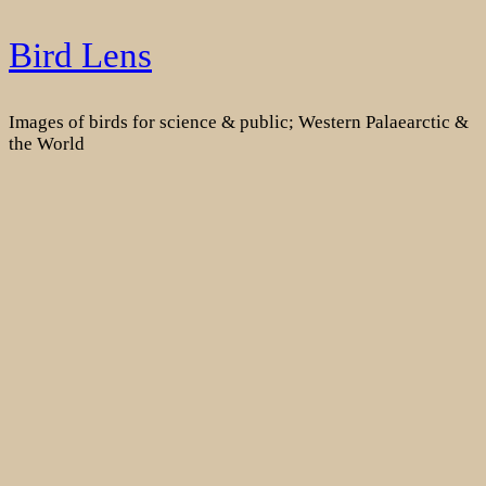
Skip
Bird Lens
to
content
Images of birds for science & public; Western Palaearctic &
the World