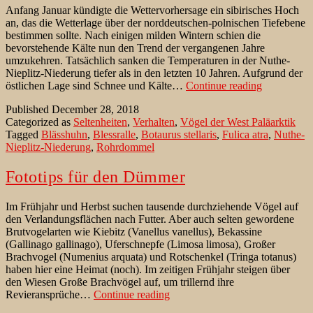
Anfang Januar kündigte die Wettervorhersage ein sibirisches Hoch
an, das die Wetterlage über der norddeutschen-polnischen Tiefebene
bestimmen sollte. Nach einigen milden Wintern schien die
bevorstehende Kälte nun den Trend der vergangenen Jahre
umzukehren. Tatsächlich sanken die Temperaturen in der Nuthe-
Nieplitz-Niederung tiefer als in den letzten 10 Jahren. Aufgrund der
Rohrdomm
östlichen Lage sind Schnee und Kälte…
Continue reading
am
Published
December 28, 2018
winterliche
Categorized as
Seltenheiten
,
Verhalten
,
Vögel der West Paläarktik
Wasserloch
Tagged
Blässhuhn
,
Blessralle
,
Botaurus stellaris
,
Fulica atra
,
Nuthe-
Nieplitz-Niederung
,
Rohrdommel
Fototips für den Dümmer
Im Frühjahr und Herbst suchen tausende durchziehende Vögel auf
den Verlandungsflächen nach Futter. Aber auch selten gewordene
Brutvogelarten wie Kiebitz (Vanellus vanellus), Bekassine
(Gallinago gallinago), Uferschnepfe (Limosa limosa), Großer
Brachvogel (Numenius arquata) und Rotschenkel (Tringa totanus)
haben hier eine Heimat (noch). Im zeitigen Frühjahr steigen über
den Wiesen Große Brachvögel auf, um trillernd ihre
Fototips
Revieransprüche…
Continue reading
für