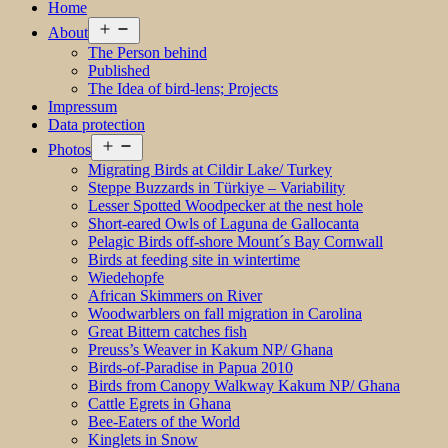
Home
Open
About
menu
The Person behind
Published
The Idea of bird-lens; Projects
Impressum
Data protection
Open
Photos
menu
Migrating Birds at Cildir Lake/ Turkey
Steppe Buzzards in Türkiye – Variability
Lesser Spotted Woodpecker at the nest hole
Short-eared Owls of Laguna de Gallocanta
Pelagic Birds off-shore Mount´s Bay Cornwall
Birds at feeding site in wintertime
Wiedehopfe
African Skimmers on River
Woodwarblers on fall migration in Carolina
Great Bittern catches fish
Preuss’s Weaver in Kakum NP/ Ghana
Birds-of-Paradise in Papua 2010
Birds from Canopy Walkway Kakum NP/ Ghana
Cattle Egrets in Ghana
Bee-Eaters of the World
Kinglets in Snow