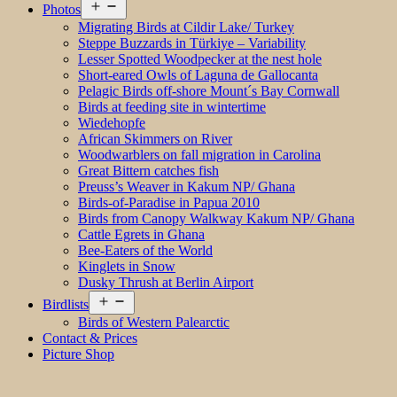
Open
Photos
menu
Migrating Birds at Cildir Lake/ Turkey
Steppe Buzzards in Türkiye – Variability
Lesser Spotted Woodpecker at the nest hole
Short-eared Owls of Laguna de Gallocanta
Pelagic Birds off-shore Mount´s Bay Cornwall
Birds at feeding site in wintertime
Wiedehopfe
African Skimmers on River
Woodwarblers on fall migration in Carolina
Great Bittern catches fish
Preuss’s Weaver in Kakum NP/ Ghana
Birds-of-Paradise in Papua 2010
Birds from Canopy Walkway Kakum NP/ Ghana
Cattle Egrets in Ghana
Bee-Eaters of the World
Kinglets in Snow
Dusky Thrush at Berlin Airport
Open
Birdlists
menu
Birds of Western Palearctic
Contact & Prices
Picture Shop