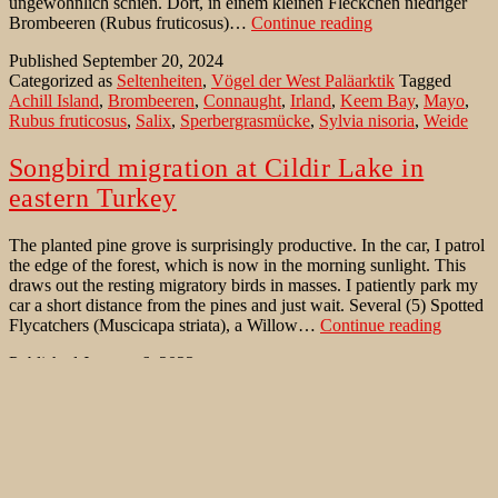
ungewöhnlich schien. Dort, in einem kleinen Fleckchen niedriger
Ein
Brombeeren (Rubus fruticosus)…
Continue reading
bemerkenswerter
Published
September 20, 2024
Irrgast:
Categorized as
Seltenheiten
,
Vögel der West Paläarktik
Tagged
die
Achill Island
,
Brombeeren
,
Connaught
,
Irland
,
Keem Bay
,
Mayo
,
Sperbergrasmück
Rubus fruticosus
,
Salix
,
Sperbergrasmücke
,
Sylvia nisoria
,
Weide
von
Achill
Island/
Songbird migration at Cildir Lake in
Irland
eastern Turkey
The planted pine grove is surprisingly productive. In the car, I patrol
the edge of the forest, which is now in the morning sunlight. This
draws out the resting migratory birds in masses. I patiently park my
car a short distance from the pines and just wait. Several (5) Spotted
Songbir
Flycatchers (Muscicapa striata), a Willow…
Continue reading
migrati
Published
January 6, 2023
at
Categorized as
Bird Migration
,
Birds of Western Palaearctic
,
Where
Cildir
to watch birds
Tagged
Akbaba Dagi
,
althaea
,
Anatolia
,
Anthus
Lake
trivialis
,
Ardahan
,
Bank Swallow
,
Barn Swallow
,
Barred Warbler
,
in
Bosporus
,
Caucasus chiffchaff
,
Çildir Gölü
,
Common Redstart
,
eastern
Curruca curruca
,
Emberiza hortulana
,
Garden Warbler
,
Greater
Turkey
Whitethroat
,
Hippolais pallida
,
Hirundo rustica
,
Iran
,
Karatau
,