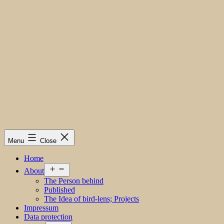
Menu
Close
Home
Open
About
menu
The Person behind
Published
The Idea of bird-lens; Projects
Impressum
Data protection