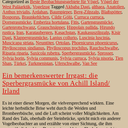
Categorized as
Beste Beobachtungsgebiete für Vögel
,
Vögel der
Lake
West Paläarktik
,
Vogelzug
Tagged
Akbaba Dagi
,
althaea
,
Anatolien
,
in
Anthus trivialis
,
Ardahan
,
Baumpieper
,
Berg-Zilpzalp
,
Blaßspötter
,
der
Bosporus
,
Braunkehlchen
,
Çildir Gölü
,
Curruca curruca
,
Ost-
Dorngrasmücke
,
Emberiza hortulana
,
Fitis
,
Gartengrasmücke
,
Türkei
Gartenrotschwanz
,
Grauschnäpper
,
Hippolais pallida
,
Hirundo
rustica
,
Iran
,
Karataubergen
,
Kasachstan
,
Kaukasuszilpzalp
,
Kisir
Dagi
,
Klappergrasmücke
,
Lanius collurio
,
Luscinia luscinia
,
Muscicapa striata
,
Neuntöter
,
Ortolan
,
Phoenicurus phoenicurus
,
Phylloscopus sindianus
,
Phylloscopus trochilus
,
Rauchschwalbe
,
Riparia riparia
,
Saxicola rubetra
,
Sperbergrasmücke
,
Sprosser
,
Sylvia borin
,
Sylvia communis
,
Sylvia curruca
,
Sylvia nisoria
,
Tien
Shan
,
Türkei
,
Turkmenistan
,
Uferschwalbe
,
Van See
Ein bemerkenswerter Irrgast: die
Sperbergrasmücke von Achill Island/
Irland
Es ist einer dieser Morgen, die vielversprechend wirkten. Eine
leichte herbstliche Brise weht durch die Weiden und
Brombeerbüsche, und die Luft scheint voller Möglichkeiten. Am
Rand des Tals, oberhalb der Steinbrücke, spricht mich ein anderer
Vogelbeobachter an und erzählte von einer Sichtung, die ihm