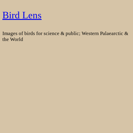
Skip
Bird Lens
to
content
Images of birds for science & public; Western Palaearctic &
the World