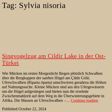
Tag:
Sylvia nisoria
Singvogelzug am Cildir Lake in der Ost-
Türkei
Wie Mücken im ersten Morgenlicht fliegen plötzlich Schwalben
über die Bergkuppen der sanften Hügel am Çildir Gölü.
Uferschwalben (Riparia riparia) umschwirren geradezu die Höhen
auf Nahrungssuche. Kleine Mücken sind aus den Ufergewässern
um die Hügel aufgestiegen und bieten nun die ersehnte
Zwischenmahlzeit auf dem Weg in die Überwinterungsgebiete in
Singvog
Afrika. Die Massen an Uferschwalben –…
Continue reading
am
Published
October 22, 2024
Cildir