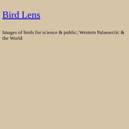
Skip
Bird Lens
to
content
Images of birds for science & public; Western Palaearctic &
the World