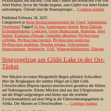
Picknickplatz mit Bächen, Gras und Chalets am nördlichen Fuß von
Jebel Hafeet, bevor die Straße beginnt, zum Gipfel von Jebel Hafeet
Eich
aufzusteigen. Überall sind die Rasensprenger…
Continue reading
am
Published
February 28, 2025
Gre
Categorized as
Beste Beobachtungsgebiete für Vögel
,
Seltenheiten
,
Mub
Vogelreisen
Tagged
Al Ain
,
Ammomanes deserti
,
Berg-Zilpzalp
,
Eichenlaubsänger
,
Goldcrest
,
Green Mubazzarah
,
Hadschar
,
Jebel
Hafeet
,
Kaukasus-Zilpzalp
,
Oenanthe alboniger
,
Phylloscopus
collybita
,
Phylloscopus lorenzii
,
Phylloscopus neglectus
,
Phylloscopus sindianus
,
Regulus regulus
,
Schwarzkopf-
Steinschmätzer
,
Steinlerche
,
VAE
,
Wintergoldhähnchen
,
Zilpzalp
Singvogelzug am Cildir Lake in der Ost-
Türkei
Wie Mücken im ersten Morgenlicht fliegen plötzlich Schwalben
über die Bergkuppen der sanften Hügel am Çildir Gölü.
Uferschwalben (Riparia riparia) umschwirren geradezu die Höhen
auf Nahrungssuche. Kleine Mücken sind aus den Ufergewässern
um die Hügel aufgestiegen und bieten nun die ersehnte
Zwischenmahlzeit auf dem Weg in die Überwinterungsgebiete in
Singvog
Afrika. Die Massen an Uferschwalben –…
Continue reading
am