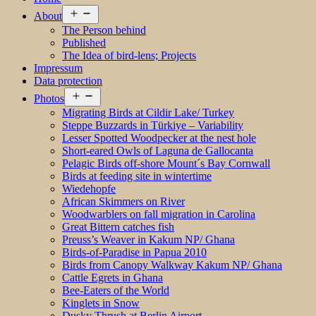
Open
About
menu
The Person behind
Published
The Idea of bird-lens; Projects
Impressum
Data protection
Open
Photos
menu
Migrating Birds at Cildir Lake/ Turkey
Steppe Buzzards in Türkiye – Variability
Lesser Spotted Woodpecker at the nest hole
Short-eared Owls of Laguna de Gallocanta
Pelagic Birds off-shore Mount´s Bay Cornwall
Birds at feeding site in wintertime
Wiedehopfe
African Skimmers on River
Woodwarblers on fall migration in Carolina
Great Bittern catches fish
Preuss’s Weaver in Kakum NP/ Ghana
Birds-of-Paradise in Papua 2010
Birds from Canopy Walkway Kakum NP/ Ghana
Cattle Egrets in Ghana
Bee-Eaters of the World
Kinglets in Snow
Dusky Thrush at Berlin Airport