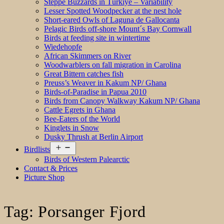
Steppe Buzzards in Türkiye – Variability
Lesser Spotted Woodpecker at the nest hole
Short-eared Owls of Laguna de Gallocanta
Pelagic Birds off-shore Mount´s Bay Cornwall
Birds at feeding site in wintertime
Wiedehopfe
African Skimmers on River
Woodwarblers on fall migration in Carolina
Great Bittern catches fish
Preuss’s Weaver in Kakum NP/ Ghana
Birds-of-Paradise in Papua 2010
Birds from Canopy Walkway Kakum NP/ Ghana
Cattle Egrets in Ghana
Bee-Eaters of the World
Kinglets in Snow
Dusky Thrush at Berlin Airport
Open
Birdlists
menu
Birds of Western Palearctic
Contact & Prices
Picture Shop
Tag:
Porsanger Fjord