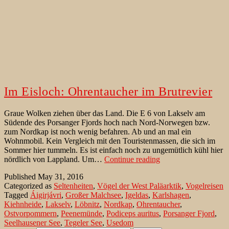
Im Eisloch: Ohrentaucher im Brutrevier
Graue Wolken ziehen über das Land. Die E 6 von Lakselv am
Südende des Porsanger Fjords hoch nach Nord-Norwegen bzw.
zum Nordkap ist noch wenig befahren. Ab und an mal ein
Wohnmobil. Kein Vergleich mit den Touristenmassen, die sich im
Sommer hier tummeln. Es ist einfach noch zu ungemütlich kühl hier
Im
nördlich von Lappland. Um…
Continue reading
Eisloch:
Published
May 31, 2016
Ohrentaucher
Categorized as
Seltenheiten
,
Vögel der West Paläarktik
,
Vogelreisen
im
Tagged
Áigirjávri
,
Großer Malchsee
,
Igeldas
,
Karlshagen
,
Brutrevier
Kiehnheide
,
Lakselv
,
Löbnitz
,
Nordkap
,
Ohrentaucher
,
Ostvorpommern
,
Peenemünde
,
Podiceps auritus
,
Porsanger Fjord
,
Seelhausener See
,
Tegeler See
,
Usedom