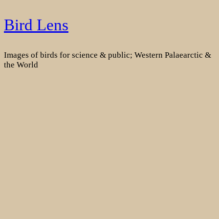
Skip
Bird Lens
to
content
Images of birds for science & public; Western Palaearctic &
the World