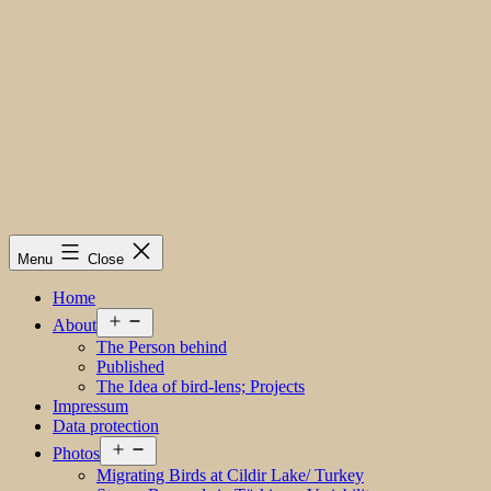
Menu
Close
Home
Open
About
menu
The Person behind
Published
The Idea of bird-lens; Projects
Impressum
Data protection
Open
Photos
menu
Migrating Birds at Cildir Lake/ Turkey