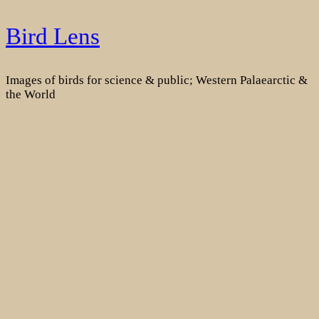
Skip
Bird Lens
to
content
Images of birds for science & public; Western Palaearctic &
the World