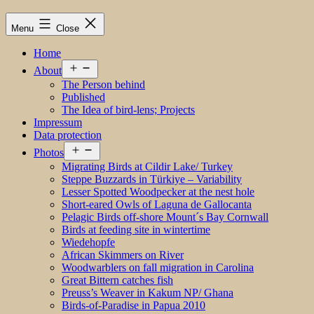
Menu
Close
Home
Open
About
menu
The Person behind
Published
The Idea of bird-lens; Projects
Impressum
Data protection
Open
Photos
menu
Migrating Birds at Cildir Lake/ Turkey
Steppe Buzzards in Türkiye – Variability
Lesser Spotted Woodpecker at the nest hole
Short-eared Owls of Laguna de Gallocanta
Pelagic Birds off-shore Mount´s Bay Cornwall
Birds at feeding site in wintertime
Wiedehopfe
African Skimmers on River
Woodwarblers on fall migration in Carolina
Great Bittern catches fish
Preuss’s Weaver in Kakum NP/ Ghana
Birds-of-Paradise in Papua 2010