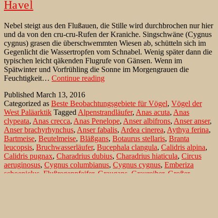
Havel
Nebel steigt aus den Flußauen, die Stille wird durchbrochen nur hier
und da von den cru-cru-Rufen der Kraniche. Singschwäne (Cygnus
cygnus) grasen die überschwemmten Wiesen ab, schütteln sich im
Gegenlicht die Wassertropfen vom Schnabel. Wenig später dann die
typischen leicht qäkenden Flugrufe von Gänsen. Wenn im
Spätwinter und Vorfrühling die Sonne im Morgengrauen die
Die
Feuchtigkeit…
Continue reading
winterliche
Published
March 13, 2016
Niederung
Categorized as
Beste Beobachtungsgebiete für Vögel
,
Vögel der
der
West Paläarktik
Tagged
Alpenstrandläufer
,
Anas acuta
,
Anas
Unteren
clypeata
,
Anas crecca
,
Anas Penelope
,
Anser albifrons
,
Anser anser
,
Havel
Anser brachyrhynchus
,
Anser fabalis
,
Ardea cinerea
,
Aythya ferina
,
Bartmeise
,
Beutelmeise
,
Bläßgans
,
Botaurus stellaris
,
Branta
leucopsis
,
Bruchwasserläufer
,
Bucephala clangula
,
Calidris alpina
,
Calidris pugnax
,
Charadrius dubius
,
Charadrius hiaticula
,
Circus
aeruginosus
,
Cygnus columbianus
,
Cygnus cygnus
,
Emberiza
schoeniclus
,
Flußregenpfeifer
,
Graugans
,
Graureiher
,
Großer
Brachvogel
,
Grünschenkel
,
Grus grus
,
Gülper See
,
Haliaeetus
albicilla
,
Havelberg
,
Kampfläufer
,
Kiebitz
,
Kormoran
,
Kranich
,
Krickente
,
Kurzschnabelgans
,
Limosa limosa
,
Löffelente
,
Nonnengans
,
Northern Pintail
,
Numenius arquata
,
Numenius
phaeopus
,
Panurus biarmicus
,
Pfeifente
,
Phalacrocorax carbo
,