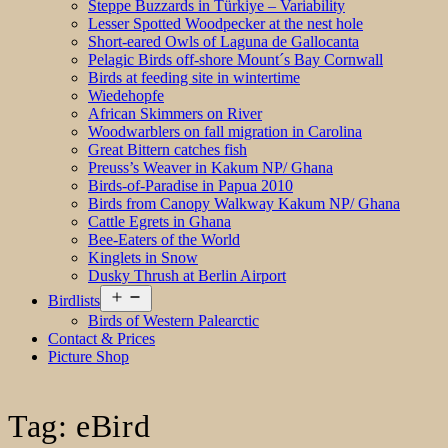
Steppe Buzzards in Türkiye – Variability
Lesser Spotted Woodpecker at the nest hole
Short-eared Owls of Laguna de Gallocanta
Pelagic Birds off-shore Mount´s Bay Cornwall
Birds at feeding site in wintertime
Wiedehopfe
African Skimmers on River
Woodwarblers on fall migration in Carolina
Great Bittern catches fish
Preuss’s Weaver in Kakum NP/ Ghana
Birds-of-Paradise in Papua 2010
Birds from Canopy Walkway Kakum NP/ Ghana
Cattle Egrets in Ghana
Bee-Eaters of the World
Kinglets in Snow
Dusky Thrush at Berlin Airport
Open
Birdlists
menu
Birds of Western Palearctic
Contact & Prices
Picture Shop
Tag:
eBird