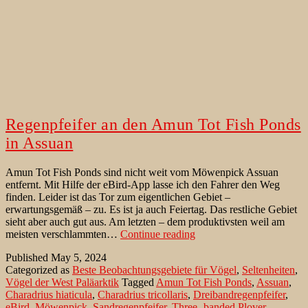
Regenpfeifer an den Amun Tot Fish Ponds
in Assuan
Amun Tot Fish Ponds sind nicht weit vom Möwenpick Assuan
entfernt. Mit Hilfe der eBird-App lasse ich den Fahrer den Weg
finden. Leider ist das Tor zum eigentlichen Gebiet –
erwartungsgemäß – zu. Es ist ja auch Feiertag. Das restliche Gebiet
sieht aber auch gut aus. Am letzten – dem produktivsten weil am
Regenpfeifer
meisten verschlammten…
Continue reading
an
Published
May 5, 2024
den
Categorized as
Beste Beobachtungsgebiete für Vögel
,
Seltenheiten
,
Amun
Vögel der West Paläarktik
Tagged
Amun Tot Fish Ponds
,
Assuan
,
Tot
Charadrius hiaticula
,
Charadrius tricollaris
,
Dreibandregenpfeifer
,
Fish
eBird
,
Möwenpick
,
Sandregenpfeifer
,
Three -banded Plover
Ponds