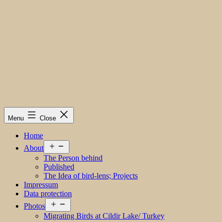
Menu
Close
Home
Open
About
menu
The Person behind
Published
The Idea of bird-lens; Projects
Impressum
Data protection
Open
Photos
menu
Migrating Birds at Cildir Lake/ Turkey