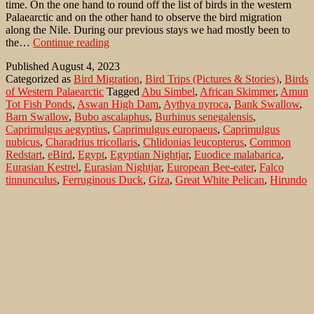
time. On the one hand to round off the list of birds in the western
Palaearctic and on the other hand to observe the bird migration
along the Nile. During our previous stays we had mostly been to
Southern
the…
Continue reading
Egypt:
Published
August 4, 2023
a
Categorized as
Bird Migration
,
Bird Trips (Pictures & Stories)
,
Birds
worthwhile
of Western Palaearctic
Tagged
Abu Simbel
,
African Skimmer
,
Amun
birding
Tot Fish Ponds
,
Aswan High Dam
,
Aythya nyroca
,
Bank Swallow
,
destination
Barn Swallow
,
Bubo ascalaphus
,
Burhinus senegalensis
,
for
Caprimulgus aegyptius
,
Caprimulgus europaeus
,
Caprimulgus
the
nubicus
,
Charadrius tricollaris
,
Chlidonias leucopterus
,
Common
Western
Redstart
,
eBird
,
Egypt
,
Egyptian Nightjar
,
Euodice malabarica
,
Palearctic?
Eurasian Kestrel
,
Eurasian Nightjar
,
European Bee-eater
,
Falco
tinnunculus
,
Ferruginous Duck
,
Giza
,
Great White Pelican
,
Hirundo
rustica
,
Ismael Khalifa
,
Lonchura malabarica
,
Merops apiaster
,
Motacilla flava
,
Mourning Collared-Dove
,
Muscicapa striata
,
Mycteria ibis
,
New Valley Governorate
,
Northern Wheatear
,
Nubian
Nightjar
,
Oenanthe oenanthe
,
Pelecanus onocrotalus
,
Pharaoh
Eagle-Owl
,
Phoenicurus phoenicurus
,
Phylloscopus sibilatrix
,
Plain
Martin
,
Pomarine Jaeger
,
Riparia paludicola
,
Riparia riparia
,
Rynchops flavirostris
,
Saxicola rubetra
,
Senegal Thick-knee
,
Spotted Flycatcher
,
Stercorarius pomarinus
,
Streptopelia decipiens
,
Thoska Chanal
,
Three -banded Plover
,
Toshka
,
Whinchat
,
White-
throated Munia
,
White-winged Tern
,
Wood Warbler
,
Yellow