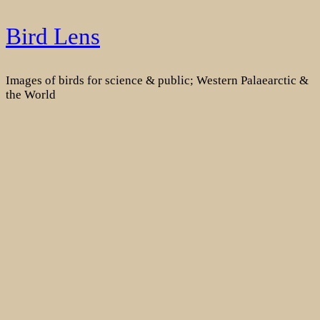
Skip
Bird Lens
to
content
Images of birds for science & public; Western Palaearctic &
the World