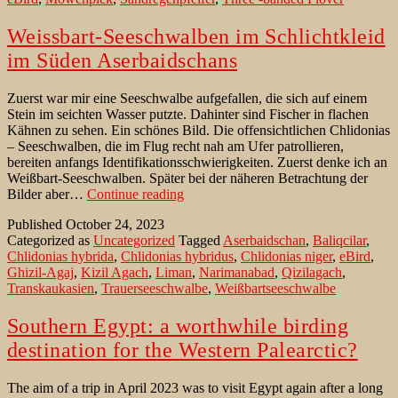
in
Assuan
Weissbart-Seeschwalben im Schlichtkleid
im Süden Aserbaidschans
Zuerst war mir eine Seeschwalbe aufgefallen, die sich auf einem
Stein im seichten Wasser putzte. Dahinter sind Fischer in flachen
Kähnen zu sehen. Ein schönes Bild. Die offensichtlichen Chlidonias
– Seeschwalben, die im Flug recht nah am Ufer patrollieren,
bereiten anfangs Identifikationsschwierigkeiten. Zuerst denke ich an
Weißbart-Seeschwalben. Später bei der näheren Betrachtung der
Weissbart-
Bilder aber…
Continue reading
Seeschwalben
Published
October 24, 2023
im
Categorized as
Uncategorized
Tagged
Aserbaidschan
,
Baliqcilar
,
Schlichtkleid
Chlidonias hybrida
,
Chlidonias hybridus
,
Chlidonias niger
,
eBird
,
im
Ghizil-Agaj
,
Kizil Agach
,
Liman
,
Narimanabad
,
Qizilagach
,
Süden
Transkaukasien
,
Trauerseeschwalbe
,
Weißbartseeschwalbe
Aserbaidschans
Southern Egypt: a worthwhile birding
destination for the Western Palearctic?
The aim of a trip in April 2023 was to visit Egypt again after a long