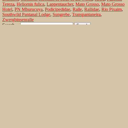
Tereza
,
Heliornis fulica
,
Lappentaucher
,
Mato Grosso
,
Mato Grosso
Hotel
,
PN Mburucuya
,
Podicipedidae
,
Ralle
,
Rallidae
,
Rio Pixaim
,
Southwild Pantanal Lodge
,
Sungrebe
,
Transpantaneira
,
Zwergbinsenralle
Search…
Recent Comments
Jonas Kleinschmidt
on
Snow Bunting, a migrating passerine
on Flores/ Azores
Ron Plummer
on
Snow Bunting, a migrating passerine on
Flores/ Azores
Jonas Kleinschmidt
on
Amsel – Männchen füttert Nestling mit
Raupen
Ingrid und Gerd Neuman
on
Amsel – Männchen füttert
Nestling mit Raupen
Jonas Kleinschmidt
on
Albino Austernfischer (Haematopus
ostralegus) in Süd-England
Irene
on
Albino Austernfischer (Haematopus ostralegus) in
Süd-England
Jonas Kleinschmidt
on
Vielfältige Lebensräume auf Rhodos
Martin Kompa
on
Vielfältige Lebensräume auf Rhodos