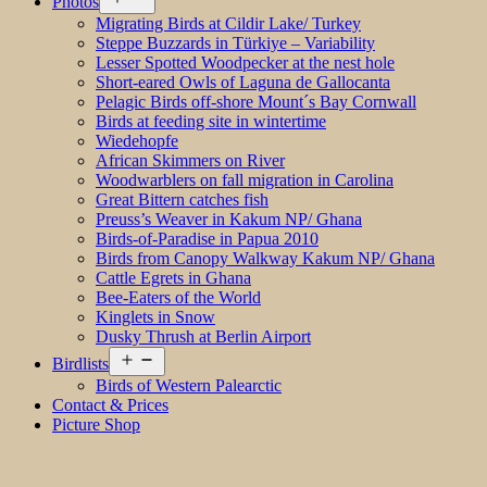
Photos
menu
Migrating Birds at Cildir Lake/ Turkey
Steppe Buzzards in Türkiye – Variability
Lesser Spotted Woodpecker at the nest hole
Short-eared Owls of Laguna de Gallocanta
Pelagic Birds off-shore Mount´s Bay Cornwall
Birds at feeding site in wintertime
Wiedehopfe
African Skimmers on River
Woodwarblers on fall migration in Carolina
Great Bittern catches fish
Preuss’s Weaver in Kakum NP/ Ghana
Birds-of-Paradise in Papua 2010
Birds from Canopy Walkway Kakum NP/ Ghana
Cattle Egrets in Ghana
Bee-Eaters of the World
Kinglets in Snow
Dusky Thrush at Berlin Airport
Open
Birdlists
menu
Birds of Western Palearctic
Contact & Prices
Picture Shop