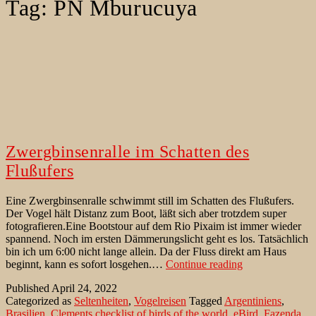
Tag:
PN Mburucuya
Zwergbinsenralle im Schatten des
Flußufers
Eine Zwergbinsenralle schwimmt still im Schatten des Flußufers.
Der Vogel hält Distanz zum Boot, läßt sich aber trotzdem super
fotografieren.Eine Bootstour auf dem Rio Pixaim ist immer wieder
spannend. Noch im ersten Dämmerungslicht geht es los. Tatsächlich
bin ich um 6:00 nicht lange allein. Da der Fluss direkt am Haus
Zwergbinsenrall
beginnt, kann es sofort losgehen.…
Continue reading
im
Published
April 24, 2022
Schatten
Categorized as
Seltenheiten
,
Vogelreisen
Tagged
Argentiniens
,
des
Brasilien
,
Clements checklist of birds of the world
,
eBird
,
Fazenda
Flußufers