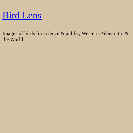
Skip
Bird Lens
to
content
Images of birds for science & public; Western Palaearctic &
the World