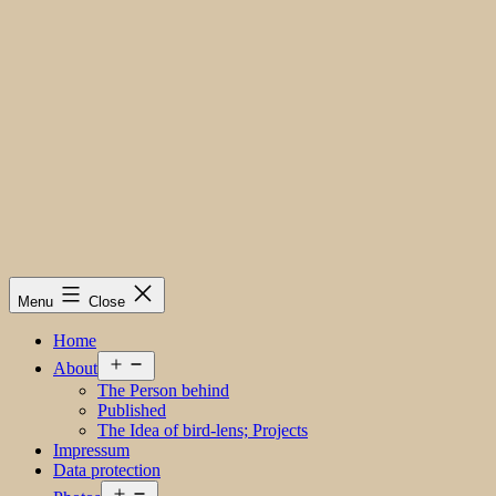
Menu
Close
Home
Open
About
menu
The Person behind
Published
The Idea of bird-lens; Projects
Impressum
Data protection
Open