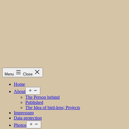
Menu
Close
Home
Open
About
menu
The Person behind
Published
The Idea of bird-lens; Projects
Impressum
Data protection
Open
Photos
menu