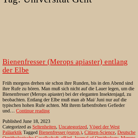
Bienenfresser (Merops apiaster) entlang
der Elbe
Früh morgens drehen sie schon ihre Runden, bis in den Abend sind
ihre Rufe zu hören. Man muß sich nicht auf die Lauer legen, um die
Bienenfresser (Merops apiaster) bei der eleganten Insektenjagd, zu
beobachten. Entlang der Elbe muß man ab Mai/ Juni nur auf die
typischen hohen Rufe achten. Mit ihrem farbenfrohen Gefieder
Bienenfresser
und…
Continue reading
(Merops
Published
June 18, 2023
apiaster)
Categorized as
Seltenheiten
,
Uncategorized
,
Vögel der West
entlang
Paläarktik
Tagged
Bienenfresser (europ.)
,
Citizen-Science
,
Deutsche
der
Ornithologische Gesellschaft
,
eBird
,
Journal of Ornithology
,
Merops