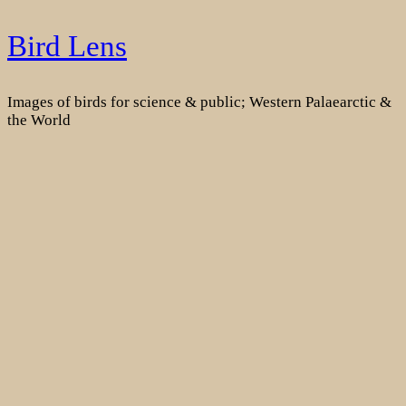
Skip
Bird Lens
to
content
Images of birds for science & public; Western Palaearctic &
the World