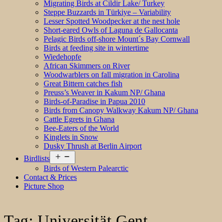
Migrating Birds at Cildir Lake/ Turkey
Steppe Buzzards in Türkiye – Variability
Lesser Spotted Woodpecker at the nest hole
Short-eared Owls of Laguna de Gallocanta
Pelagic Birds off-shore Mount´s Bay Cornwall
Birds at feeding site in wintertime
Wiedehopfe
African Skimmers on River
Woodwarblers on fall migration in Carolina
Great Bittern catches fish
Preuss’s Weaver in Kakum NP/ Ghana
Birds-of-Paradise in Papua 2010
Birds from Canopy Walkway Kakum NP/ Ghana
Cattle Egrets in Ghana
Bee-Eaters of the World
Kinglets in Snow
Dusky Thrush at Berlin Airport
Open
Birdlists
menu
Birds of Western Palearctic
Contact & Prices
Picture Shop
Tag:
Universität Gent