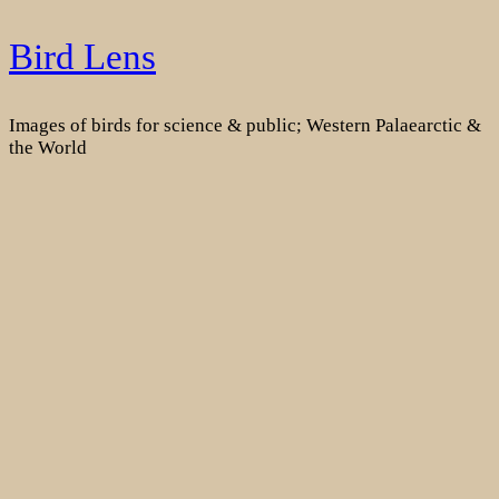
Skip
Bird Lens
to
content
Images of birds for science & public; Western Palaearctic &
the World