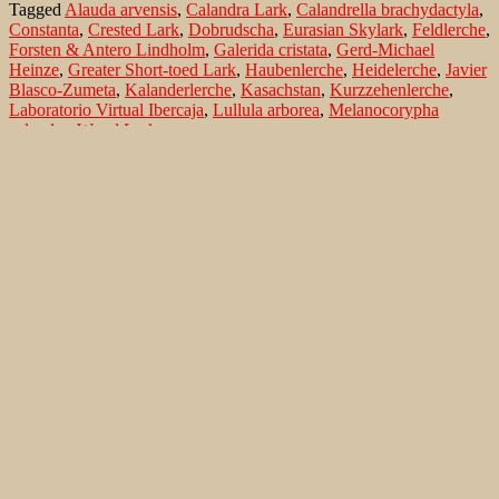
Tagged
Alauda arvensis
,
Calandra Lark
,
Calandrella brachydactyla
,
Constanta
,
Crested Lark
,
Dobrudscha
,
Eurasian Skylark
,
Feldlerche
,
Forsten & Antero Lindholm
,
Galerida cristata
,
Gerd-Michael
Heinze
,
Greater Short-toed Lark
,
Haubenlerche
,
Heidelerche
,
Javier
Blasco-Zumeta
,
Kalanderlerche
,
Kasachstan
,
Kurzzehenlerche
,
Laboratorio Virtual Ibercaja
,
Lullula arborea
,
Melanocorypha
calandra
,
Wood Lark
Search…
Recent Comments
Jonas Kleinschmidt
on
Snow Bunting, a migrating passerine
on Flores/ Azores
Ron Plummer
on
Snow Bunting, a migrating passerine on
Flores/ Azores
Jonas Kleinschmidt
on
Amsel – Männchen füttert Nestling mit
Raupen
Ingrid und Gerd Neuman
on
Amsel – Männchen füttert
Nestling mit Raupen
Jonas Kleinschmidt
on
Albino Austernfischer (Haematopus
ostralegus) in Süd-England
Irene
on
Albino Austernfischer (Haematopus ostralegus) in
Süd-England
Jonas Kleinschmidt
on
Vielfältige Lebensräume auf Rhodos