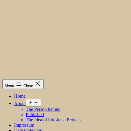
Menu
Close
Home
Open
About
menu
The Person behind
Published
The Idea of bird-lens; Projects
Impressum
Data protection