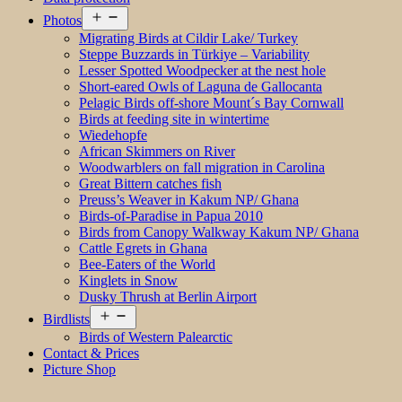
Open
Photos
menu
Migrating Birds at Cildir Lake/ Turkey
Steppe Buzzards in Türkiye – Variability
Lesser Spotted Woodpecker at the nest hole
Short-eared Owls of Laguna de Gallocanta
Pelagic Birds off-shore Mount´s Bay Cornwall
Birds at feeding site in wintertime
Wiedehopfe
African Skimmers on River
Woodwarblers on fall migration in Carolina
Great Bittern catches fish
Preuss’s Weaver in Kakum NP/ Ghana
Birds-of-Paradise in Papua 2010
Birds from Canopy Walkway Kakum NP/ Ghana
Cattle Egrets in Ghana
Bee-Eaters of the World
Kinglets in Snow
Dusky Thrush at Berlin Airport
Open
Birdlists
menu
Birds of Western Palearctic
Contact & Prices
Picture Shop