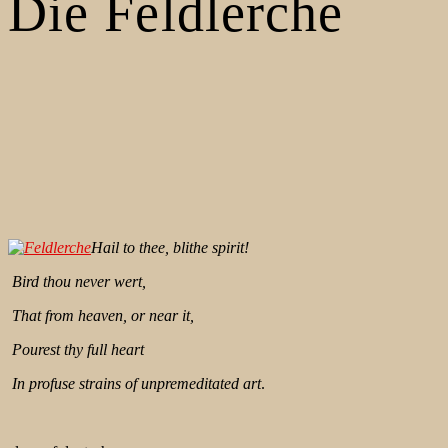
Die Feldlerche
Hail to thee, blithe spirit!
Bird thou never wert,
That from heaven, or near it,
Pourest thy full heart
In profuse strains of unpremeditated art
.