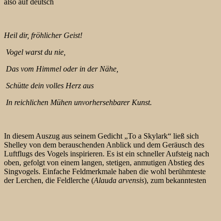
also auf deutsch
Heil dir, fröhlicher Geist!
Vogel warst du nie,
Das vom Himmel oder in der Nähe,
Schütte dein volles Herz aus
In reichlichen Mühen unvorhersehbarer Kunst.
In diesem Auszug aus seinem Gedicht „To a Skylark“ ließ sich
Shelley von dem berauschenden Anblick und dem Geräusch des
Luftflugs des Vogels inspirieren. Es ist ein schneller Aufsteig nach
oben, gefolgt von einem langen, stetigen, anmutigen Abstieg des
Singvogels. Einfache Feldmerkmale haben die wohl berühmteste
der Lerchen, die Feldlerche (
Alauda arvensis
), zum bekanntesten
Mitglied der Lerchenfamilie gemacht.
Im Osten der nördlichen Türkei war ich eigentlich auf der Suche
nach der Bergkalanderlerche (
Melanocorypha bimaculata
).