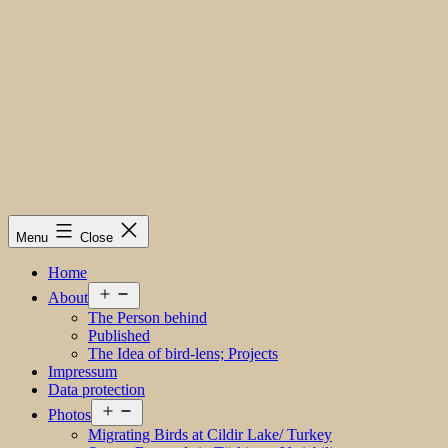
Menu
Close
Home
Open
About
menu
The Person behind
Published
The Idea of bird-lens; Projects
Impressum
Data protection
Open
Photos
menu
Migrating Birds at Cildir Lake/ Turkey