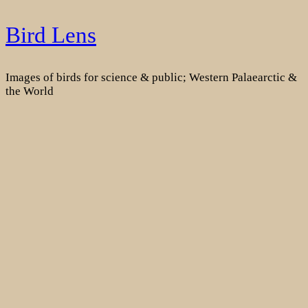
Skip
Bird Lens
to
content
Images of birds for science & public; Western Palaearctic &
the World