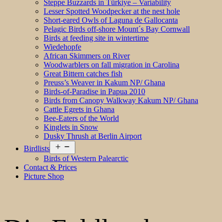
Steppe Buzzards in Türkiye – Variability
Lesser Spotted Woodpecker at the nest hole
Short-eared Owls of Laguna de Gallocanta
Pelagic Birds off-shore Mount´s Bay Cornwall
Birds at feeding site in wintertime
Wiedehopfe
African Skimmers on River
Woodwarblers on fall migration in Carolina
Great Bittern catches fish
Preuss’s Weaver in Kakum NP/ Ghana
Birds-of-Paradise in Papua 2010
Birds from Canopy Walkway Kakum NP/ Ghana
Cattle Egrets in Ghana
Bee-Eaters of the World
Kinglets in Snow
Dusky Thrush at Berlin Airport
Open
Birdlists
menu
Birds of Western Palearctic
Contact & Prices
Picture Shop