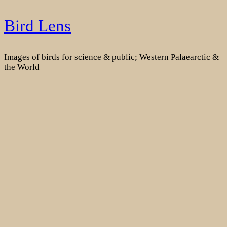
Skip
Bird Lens
to
content
Images of birds for science & public; Western Palaearctic &
the World