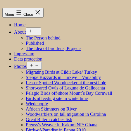
Menu
Close
Home
Open
About
menu
The Person behind
Published
The Idea of bird-lens; Projects
Impressum
Data protection
Open
Photos
menu
Migrating Birds at Cildir Lake/ Turkey
Steppe Buzzards in Türkiye – Variability
Lesser Spotted Woodpecker at the nest hole
Short-eared Owls of Laguna de Gallocanta
Pelagic Birds off-shore Mount´s Bay Cornwall
Birds at feeding site in wintertime
Wiedehopfe
African Skimmers on River
Woodwarblers on fall migration in Carolina
Great Bittern catches fish
Preuss’s Weaver in Kakum NP/ Ghana
Birds-of-Paradise in Papua 2010