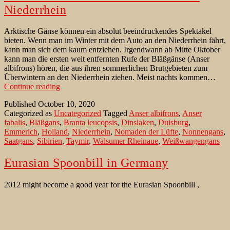
Niederrhein
Arktische Gänse können ein absolut beeindruckendes Spektakel
bieten. Wenn man im Winter mit dem Auto an den Niederrhein fährt,
kann man sich dem kaum entziehen. Irgendwann ab Mitte Oktober
kann man die ersten weit entfernten Rufe der Bläßgänse (Anser
albifrons) hören, die aus ihren sommerlichen Brutgebieten zum
Überwintern an den Niederrhein ziehen. Meist nachts kommen…
Arktische
Continue reading
Gänse
Published
October 10, 2020
als
Categorized as
Uncategorized
Tagged
Anser albifrons
,
Anser
Überwinterer
fabalis
,
Bläßgans
,
Branta leucopsis
,
Dinslaken
,
Duisburg
,
am
Emmerich
,
Holland
,
Niederrhein
,
Nomaden der Lüfte
,
Nonnengans
,
Niederrhein
Saatgans
,
Sibirien
,
Taymir
,
Walsumer Rheinaue
,
Weißwangengans
Eurasian Spoonbill in Germany
2012 might become a good year for the Eurasian Spoonbill ,
Platalea leucorodia, in Germay – and a good year for the
birdwatcher to observe one far away from the coasts. Right now,
you can see up to 8 individuals at the “Große Flutmulde” on the
Bislicher Insel near Wesel/ Lower rhine valley. Another location…