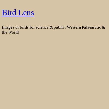
Skip
Bird Lens
to
content
Images of birds for science & public; Western Palaearctic &
the World