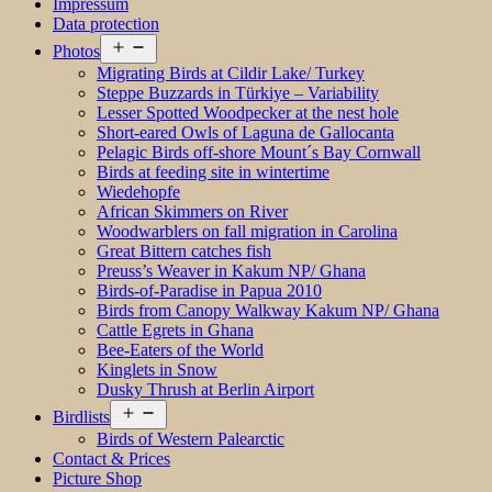
Impressum
Data protection
Open
Photos
menu
Migrating Birds at Cildir Lake/ Turkey
Steppe Buzzards in Türkiye – Variability
Lesser Spotted Woodpecker at the nest hole
Short-eared Owls of Laguna de Gallocanta
Pelagic Birds off-shore Mount´s Bay Cornwall
Birds at feeding site in wintertime
Wiedehopfe
African Skimmers on River
Woodwarblers on fall migration in Carolina
Great Bittern catches fish
Preuss’s Weaver in Kakum NP/ Ghana
Birds-of-Paradise in Papua 2010
Birds from Canopy Walkway Kakum NP/ Ghana
Cattle Egrets in Ghana
Bee-Eaters of the World
Kinglets in Snow
Dusky Thrush at Berlin Airport
Open
Birdlists
menu
Birds of Western Palearctic
Contact & Prices
Picture Shop