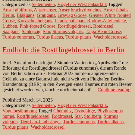
Categorized as
Seltenheiten
,
Vögel der West Paläarktik
Tagged
Anser albifrons
,
Anser anser
,
Anser brachyrhynchus
,
Anser fabalis
,
Berlin
,
Bläßgans
,
Graugans
,
Graylag Goose
,
Greater White-fronted
Goose
,
Kurzschnabelgans
,
Landschaftspark Rudow-Altglienicke
,
Lübben
,
Pink-footed Goose
,
Rostflügeldrossel
,
Rotdrossel
,
Saatgans
,
Schlepzig
,
Star
,
Sturnus vulgaris
,
Taiga Bean Goose
,
Turdus eunomus
,
Turdus iliacus
,
Turdus pilaris
,
Wacholderdrossel
Endlich: die Rostflügeldrossel in Berlin
Im 3. Anlauf und nach gut 2 Stunden Warten im „Aprilwetter“ die
Erlösung: die Rostflügeldrossel (Turdus eunomus), die am Rande
von Berlin schon am 7. Februar 2023 auf dem angrenzenden
Gelände zu einer Baumschule nicht weit vom Flughafen Berlin-
Brandenburg (BER) in den Zweigen eines Baumes mit roten Beeren
En
gesichtet worden war, tauchte noch einmal auf.…
Continue reading
di
Published
March 14, 2023
Ro
Categorized as
Seltenheiten
,
Vögel der West Paläarktik
,
in
Vogelbestimmung
Tagged
Chemnitz
,
Erzgebirge
,
Phylloscopus
Be
humei
,
Rostflügeldrossel
,
Rotdrossel
,
Star
,
Stollberg
,
Sturnus
vulgaris
,
Tienshan-Laubsänger
,
Turdus eunomus
,
Turdus iliacus
,
Turdus pilaris
,
Wacholderdrossel