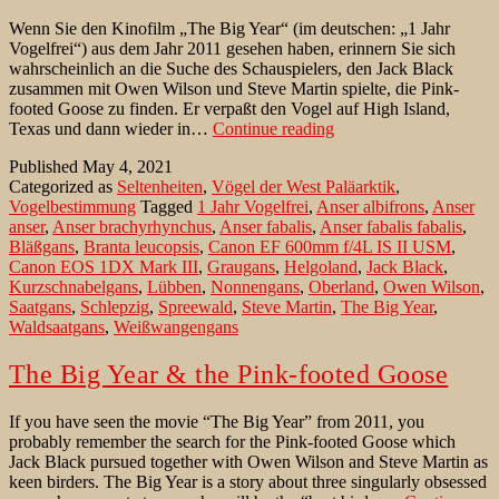
Wenn Sie den Kinofilm „The Big Year“ (im deutschen: „1 Jahr
Vogelfrei“) aus dem Jahr 2011 gesehen haben, erinnern Sie sich
wahrscheinlich an die Suche des Schauspielers, den Jack Black
zusammen mit Owen Wilson und Steve Martin spielte, die Pink-
footed Goose zu finden. Er verpaßt den Vogel auf High Island,
Die
Texas und dann wieder in…
Continue reading
Kurzschnabelgans
Published
May 4, 2021
und
Categorized as
Seltenheiten
,
Vögel der West Paläarktik
,
„1
Vogelbestimmung
Tagged
1 Jahr Vogelfrei
,
Anser albifrons
,
Anser
Jahr
anser
,
Anser brachyrhynchus
,
Anser fabalis
,
Anser fabalis fabalis
,
Vogelfrei“
Bläßgans
,
Branta leucopsis
,
Canon EF 600mm f/4L IS II USM
,
Canon EOS 1DX Mark III
,
Graugans
,
Helgoland
,
Jack Black
,
Kurzschnabelgans
,
Lübben
,
Nonnengans
,
Oberland
,
Owen Wilson
,
Saatgans
,
Schlepzig
,
Spreewald
,
Steve Martin
,
The Big Year
,
Waldsaatgans
,
Weißwangengans
The Big Year & the Pink-footed Goose
If you have seen the movie “The Big Year” from 2011, you
probably remember the search for the Pink-footed Goose which
Jack Black pursued together with Owen Wilson and Steve Martin as
keen birders. The Big Year is a story about three singularly obsessed