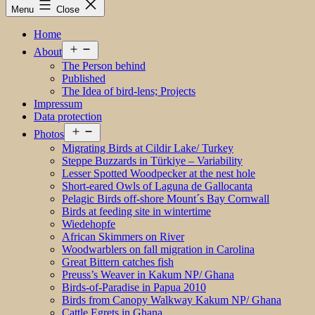
Menu
Close
Home
Open
About
menu
The Person behind
Published
The Idea of bird-lens; Projects
Impressum
Data protection
Open
Photos
menu
Migrating Birds at Cildir Lake/ Turkey
Steppe Buzzards in Türkiye – Variability
Lesser Spotted Woodpecker at the nest hole
Short-eared Owls of Laguna de Gallocanta
Pelagic Birds off-shore Mount´s Bay Cornwall
Birds at feeding site in wintertime
Wiedehopfe
African Skimmers on River
Woodwarblers on fall migration in Carolina
Great Bittern catches fish
Preuss’s Weaver in Kakum NP/ Ghana
Birds-of-Paradise in Papua 2010
Birds from Canopy Walkway Kakum NP/ Ghana
Cattle Egrets in Ghana