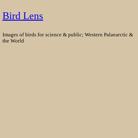
Skip
Bird Lens
to
content
Images of birds for science & public; Western Palaearctic &
the World