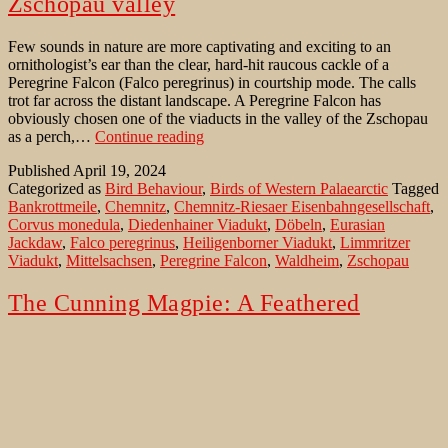
Zschopau valley
Few sounds in nature are more captivating and exciting to an
ornithologist’s ear than the clear, hard-hit raucous cackle of a
Peregrine Falcon (Falco peregrinus) in courtship mode. The calls
trot far across the distant landscape. A Peregrine Falcon has
obviously chosen one of the viaducts in the valley of the Zschopau
Peregrine
as a perch,…
Continue reading
Falcon
Published
April 19, 2024
on
Categorized as
Bird Behaviour
,
Birds of Western Palaearctic
Tagged
a
Bankrottmeile
,
Chemnitz
,
Chemnitz-Riesaer Eisenbahngesellschaft
,
viaduct
Corvus monedula
,
Diedenhainer Viadukt
,
Döbeln
,
Eurasian
in
Jackdaw
,
Falco peregrinus
,
Heiligenborner Viadukt
,
Limmritzer
the
Viadukt
,
Mittelsachsen
,
Peregrine Falcon
,
Waldheim
,
Zschopau
Zschopau
valley
The Cunning Magpie: A Feathered
Hunter’s Encounter with a Serpent in
Romania
In the wilderness, nature stages captivating dramas that unfold in
completely unexpected ways. Today the scene is in Bucharest.
Unfortunately, Stirbey Park is filled with horrible, loud gypsy music.