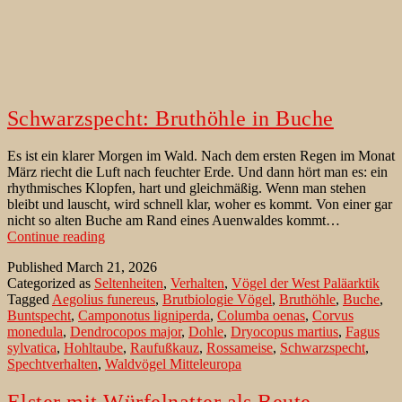
Schwarzspecht: Bruthöhle in Buche
Es ist ein klarer Morgen im Wald. Nach dem ersten Regen im Monat
März riecht die Luft nach feuchter Erde. Und dann hört man es: ein
rhythmisches Klopfen, hart und gleichmäßig. Wenn man stehen
bleibt und lauscht, wird schnell klar, woher es kommt. Von einer gar
nicht so alten Buche am Rand eines Auenwaldes kommt…
Schwarzspecht:
Continue reading
Bruthöhle
Published
March 21, 2026
in
Categorized as
Seltenheiten
,
Verhalten
,
Vögel der West Paläarktik
Buche
Tagged
Aegolius funereus
,
Brutbiologie Vögel
,
Bruthöhle
,
Buche
,
Buntspecht
,
Camponotus ligniperda
,
Columba oenas
,
Corvus
monedula
,
Dendrocopos major
,
Dohle
,
Dryocopus martius
,
Fagus
sylvatica
,
Hohltaube
,
Raufußkauz
,
Rossameise
,
Schwarzspecht
,
Spechtverhalten
,
Waldvögel Mitteleuropa