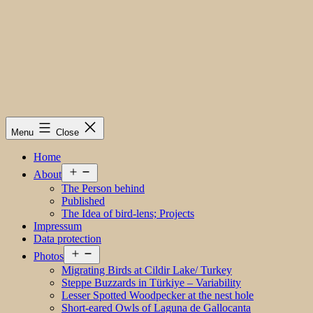
Menu
Close
Home
Open
About
menu
The Person behind
Published
The Idea of bird-lens; Projects
Impressum
Data protection
Open
Photos
menu
Migrating Birds at Cildir Lake/ Turkey
Steppe Buzzards in Türkiye – Variability
Lesser Spotted Woodpecker at the nest hole
Short-eared Owls of Laguna de Gallocanta