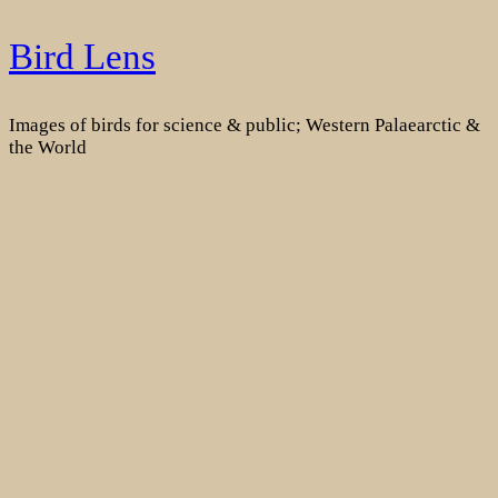
Skip
Bird Lens
to
content
Images of birds for science & public; Western Palaearctic &
the World