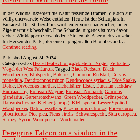
Elster mit Würfelnatter als Beute
In der Wildnis inszeniert die Natur fesselnde Dramen, die sich auf
völlig unerwartete Weise entfalten. Heute ist der Schauplatz in
Bukarest. Der Stirbey-Park wird leider von schauerlicher, lauter
Zigeunermusik beschallt. Eine Schande, nirgends ist man davor
sicher. Wir klappern verschiedene Stellen ab. Aber nichts zu sehen.
Im Herzen des Parks, der einen üppigen alten Baumbestand…
Elster
Continue reading
mit
Published
August 24, 2024
Würfelnatter
Categorized as
Beste Beobachtungsgebiete für Vögel
,
Verhalten
,
als
Vögel der West Paläarktik
Tagged
Black Redstart
,
Black
Beute
Woodpecker
,
Blutspecht
,
Bukarest
,
Common Redstart
,
Corvus
monedula
,
Dendrocopos minor
,
Dendrocopos syriacus
,
Dice Snake
,
Dohle
,
Dryocopus martius
,
Eichelhäher
,
Elster
,
Eurasian Jackdaw
,
Eurasian Jay
,
Eurasian Magpie
,
Eurasian Nuthatch
,
Garrulus
glandarius
,
Gartenrotschwanz
,
Green Woodpecker
,
Grünspecht
,
Hausrotschwanz
,
Kleiber (europ.)
,
Kleinspecht
,
Lesser Spotted
Woodpecker
,
Natrix tessellata
,
Phoenicurus ochruros
,
Phoenicurus
phoenicurus
,
Pica pica
,
Picus viridis
,
Schwarzspecht
,
Sitta europaea
,
Stirbey
,
Syrian Woodpecker
,
Würfelnatter
Peregrine Falcon on a viaduct in the