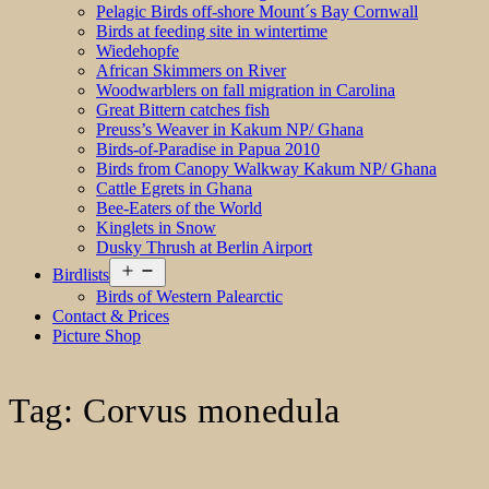
Pelagic Birds off-shore Mount´s Bay Cornwall
Birds at feeding site in wintertime
Wiedehopfe
African Skimmers on River
Woodwarblers on fall migration in Carolina
Great Bittern catches fish
Preuss’s Weaver in Kakum NP/ Ghana
Birds-of-Paradise in Papua 2010
Birds from Canopy Walkway Kakum NP/ Ghana
Cattle Egrets in Ghana
Bee-Eaters of the World
Kinglets in Snow
Dusky Thrush at Berlin Airport
Open
Birdlists
menu
Birds of Western Palearctic
Contact & Prices
Picture Shop
Tag:
Corvus monedula