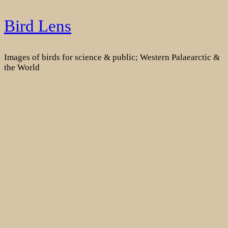
Skip
Bird Lens
to
content
Images of birds for science & public; Western Palaearctic &
the World