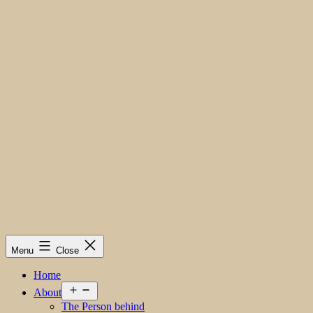
Menu
Close
Home
Open
About
menu
The Person behind