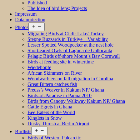
Published
The Idea of bird-lens; Projects
Impressum
Data protection
Open
Photos
menu
Migrating Birds at Cildir Lake/ Turkey
Steppe Buzzards in Türkiye – Variability
Lesser Spotted Woodpecker at the nest hole
Short-eared Owls of Laguna de Gallocanta
Pelagic Birds off-shore Mount´s Bay Cornwall
Birds at feeding site in wintertime
Wiedehopfe
African Skimmers on River
Woodwarblers on fall migration in Carolina
Great Bittern catches fish
Preuss’s Weaver in Kakum NP/ Ghana
Birds-of-Paradise in Papua 2010
Birds from Canopy Walkway Kakum NP/ Ghana
Cattle Egrets in Ghana
Bee-Eaters of the World
Kinglets in Snow
Dusky Thrush at Berlin Airport
Open
Birdlists
menu
Birds of Western Palearctic