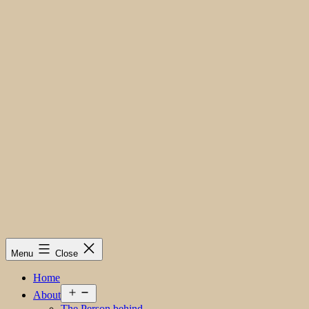
Menu
Close
Home
Open
About
menu
The Person behind