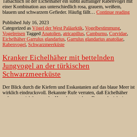
Tatsächlich ist der Eichelhäher ein subtil auffälliger Rabenvogel mit
einer Kombination aus unterschiedlich rosa, grauem, weißem,
Jun
blauem und schwarzem Gefieder. Häufig fällt…
Continue reading
Eic
Published
July 16, 2023
an
Categorized as
Vögel der West Paläarktik
,
Vogelbestimmung
,
der
Vogelreisen
Tagged
Anatolien
,
atricapillus
,
Çamburnu
,
Corvidae
,
tür
Eichelhäher Garrulus glandarius
,
Garrulus glandarius anatoliae
,
Sch
Rabenvogel
,
Schwarzmeerküste
Kranker Eichelhäher mit bettelnden
Jungvogel an der türkischen
Schwarzmeerküste
Der Blick durch die Kiefern und Esskastanien auf das blaue Meer ist
wirklich eindrucksvoll. Bekannte Rufe verraten, daß Eichelhäher
anfangs unsichtbar um das Haus herumtoben. Dann sehe ich sie
auch. Es sind 2 Vögel der gleichen Art. Der eine sieht erstaunlich
zerzaust aus, der andere ist offensichtlich ein Jungtier, das gefüttert
Kranker
werden will. Zuerst ist…
Continue reading
Eichelhäher
Published
April 21, 2023
mit
Categorized as
Vögel der West Paläarktik
,
Vogelbestimmung
,
bettelnden
Vogelreisen
Tagged
Anatolien
,
atricapillus
,
Çamburnu
,
Corvidae
,
Jungvogel