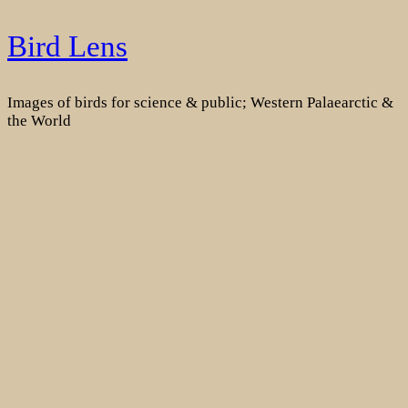
Skip
Bird Lens
to
content
Images of birds for science & public; Western Palaearctic &
the World