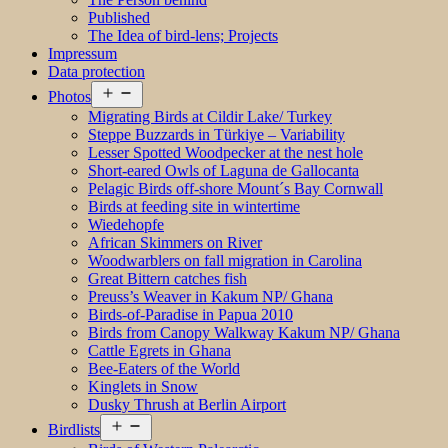
Published
The Idea of bird-lens; Projects
Impressum
Data protection
Open
Photos
menu
Migrating Birds at Cildir Lake/ Turkey
Steppe Buzzards in Türkiye – Variability
Lesser Spotted Woodpecker at the nest hole
Short-eared Owls of Laguna de Gallocanta
Pelagic Birds off-shore Mount´s Bay Cornwall
Birds at feeding site in wintertime
Wiedehopfe
African Skimmers on River
Woodwarblers on fall migration in Carolina
Great Bittern catches fish
Preuss’s Weaver in Kakum NP/ Ghana
Birds-of-Paradise in Papua 2010
Birds from Canopy Walkway Kakum NP/ Ghana
Cattle Egrets in Ghana
Bee-Eaters of the World
Kinglets in Snow
Dusky Thrush at Berlin Airport
Open
Birdlists
menu