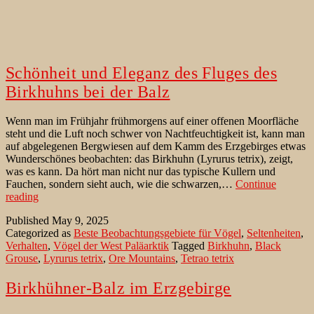
Schönheit und Eleganz des Fluges des
Birkhuhns bei der Balz
Wenn man im Frühjahr frühmorgens auf einer offenen Moorfläche
steht und die Luft noch schwer von Nachtfeuchtigkeit ist, kann man
auf abgelegenen Bergwiesen auf dem Kamm des Erzgebirges etwas
Wunderschönes beobachten: das Birkhuhn (Lyrurus tetrix), zeigt,
was es kann. Da hört man nicht nur das typische Kullern und
Fauchen, sondern sieht auch, wie die schwarzen,…
Continue
Schönheit
reading
und
Published
May 9, 2025
Eleganz
Categorized as
Beste Beobachtungsgebiete für Vögel
,
Seltenheiten
,
des
Verhalten
,
Vögel der West Paläarktik
Tagged
Birkhuhn
,
Black
Fluges
Grouse
,
Lyrurus tetrix
,
Ore Mountains
,
Tetrao tetrix
des
Birkhuhns
bei
Birkhühner-Balz im Erzgebirge
der
Balz