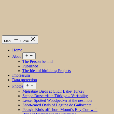
Menu
Close
Home
Open
About
menu
The Person behind
Published
The Idea of bird-lens; Projects
Impressum
Data protection
Open
Photos
menu
Migrating Birds at Cildir Lake/ Turkey
Steppe Buzzards in Türkiye – Variability
Lesser Spotted Woodpecker at the nest hole
Short-eared Owls of Laguna de Gallocanta
Pelagic Birds off-shore Mount´s Bay Cornwall