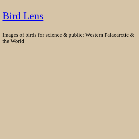
Skip
Bird Lens
to
content
Images of birds for science & public; Western Palaearctic &
the World