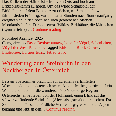
Das Kullern der Hähne ist schon vom Ortsrand hoch am
Erzgebirgskamm zu hören. Um das wilde Schauspiel der
Birkhühner auf dem Balzplatz zu erleben, muß man nicht weit
fahren. Jeden Frühling, vor und ca. 2 Stunden nach Sonnenaufgang,
ereignet sich in den noch natürlich gebliebenen offenen
Moorlandschaften Europas etwas Wildes. Birkhähne, die Männchen
Birkhühner-
(Lyrurus tetrix),…
Continue reading
Balz
Published
April 29, 2025
im
Categorized as
Beste Beobachtungsgebiete für Vögel
,
Seltenheiten
,
Erzgebirge
Vögel der West Paläarktik
Tagged
Birkhuhn
,
Black Grouse
,
Erzgebirge
,
Lyrurus tetrix
,
Tetrao tetrix
Wanderung zum Steinhuhn in den
Nockbergen in Österreich
Letzten Spätsommer brach ich auf zu einem verlängerten
Wochenende in den österreichischen Alpen. Ich begab mich auf ein
Wanderabenteuer in die wunderschöne Nockberge-Region
Österreichs, angetrieben von der Hoffnung, einen Blick auf das
schwer zu findende Steinhuhn (Alectoris graeca) zu erhaschen. Das
Steinhuhn ist für seine nördliche Verbreitungsgrenze in den Alpen
Wanderung
bekannt und lebt an den…
Continue reading
zum