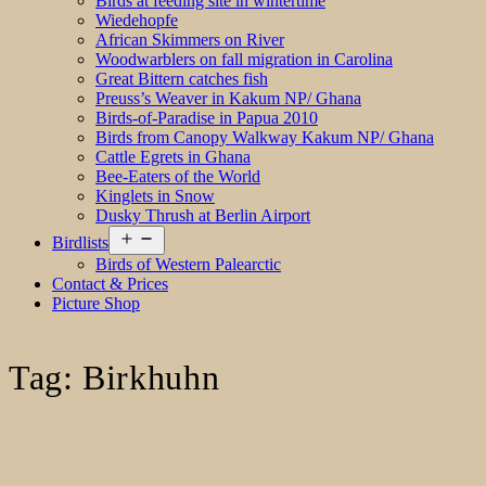
Birds at feeding site in wintertime
Wiedehopfe
African Skimmers on River
Woodwarblers on fall migration in Carolina
Great Bittern catches fish
Preuss’s Weaver in Kakum NP/ Ghana
Birds-of-Paradise in Papua 2010
Birds from Canopy Walkway Kakum NP/ Ghana
Cattle Egrets in Ghana
Bee-Eaters of the World
Kinglets in Snow
Dusky Thrush at Berlin Airport
Open
Birdlists
menu
Birds of Western Palearctic
Contact & Prices
Picture Shop
Tag:
Birkhuhn