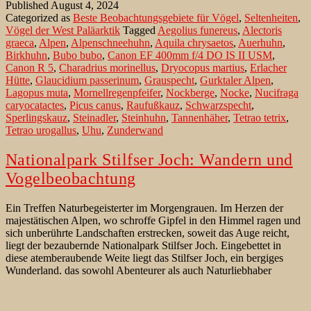
Published
August 4, 2024
Steinhuhn
Categorized as
Beste Beobachtungsgebiete für Vögel
,
Seltenheiten
,
in
Vögel der West Paläarktik
Tagged
Aegolius funereus
,
Alectoris
den
graeca
,
Alpen
,
Alpenschneehuhn
,
Aquila chrysaetos
,
Auerhuhn
,
Nockbergen
Birkhuhn
,
Bubo bubo
,
Canon EF 400mm f/4 DO IS II USM
,
in
Canon R 5
,
Charadrius morinellus
,
Dryocopus martius
,
Erlacher
Österreich
Hütte
,
Glaucidium passerinum
,
Grauspecht
,
Gurktaler Alpen
,
Lagopus muta
,
Mornellregenpfeifer
,
Nockberge
,
Nocke
,
Nucifraga
caryocatactes
,
Picus canus
,
Raufußkauz
,
Schwarzspecht
,
Sperlingskauz
,
Steinadler
,
Steinhuhn
,
Tannenhäher
,
Tetrao tetrix
,
Tetrao urogallus
,
Uhu
,
Zunderwand
Nationalpark Stilfser Joch: Wandern und
Vogelbeobachtung
Ein Treffen Naturbegeisterter im Morgengrauen. Im Herzen der
majestätischen Alpen, wo schroffe Gipfel in den Himmel ragen und
sich unberührte Landschaften erstrecken, soweit das Auge reicht,
liegt der bezaubernde Nationalpark Stilfser Joch. Eingebettet in
diese atemberaubende Weite liegt das Stilfser Joch, ein bergiges
Wunderland, das sowohl Abenteurer als auch Naturliebhaber
Natio
anlockt. Für begeisterte Vogelbeobachter ist…
Continue reading
Stilfs
Published
February 9, 2024
Joch: