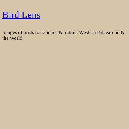
Skip
Bird Lens
to
content
Images of birds for science & public; Western Palaearctic &
the World