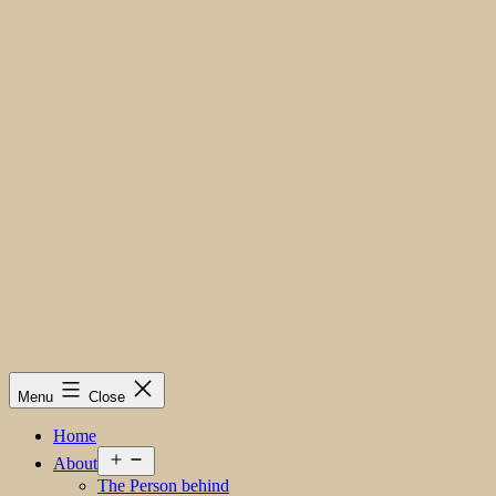
Menu
Close
Home
Open
About
menu
The Person behind