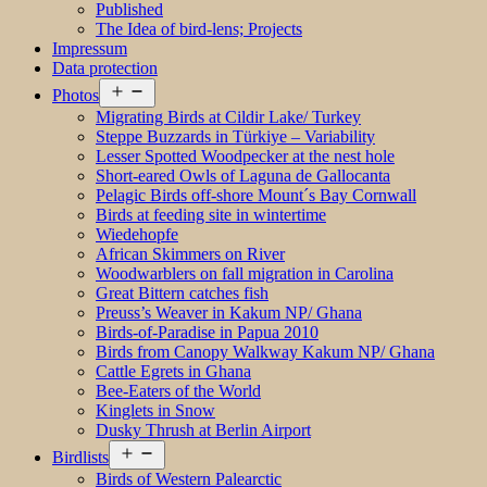
Published
The Idea of bird-lens; Projects
Impressum
Data protection
Open
Photos
menu
Migrating Birds at Cildir Lake/ Turkey
Steppe Buzzards in Türkiye – Variability
Lesser Spotted Woodpecker at the nest hole
Short-eared Owls of Laguna de Gallocanta
Pelagic Birds off-shore Mount´s Bay Cornwall
Birds at feeding site in wintertime
Wiedehopfe
African Skimmers on River
Woodwarblers on fall migration in Carolina
Great Bittern catches fish
Preuss’s Weaver in Kakum NP/ Ghana
Birds-of-Paradise in Papua 2010
Birds from Canopy Walkway Kakum NP/ Ghana
Cattle Egrets in Ghana
Bee-Eaters of the World
Kinglets in Snow
Dusky Thrush at Berlin Airport
Open
Birdlists
menu
Birds of Western Palearctic