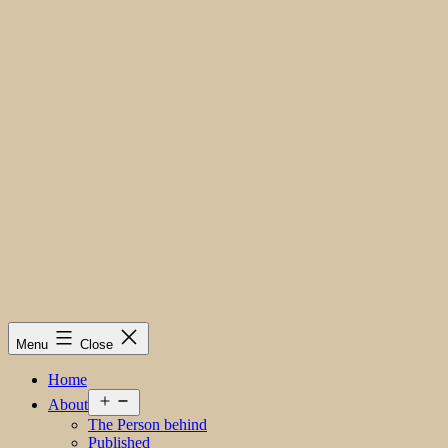
Menu
Close
Home
Open
About
menu
The Person behind
Published