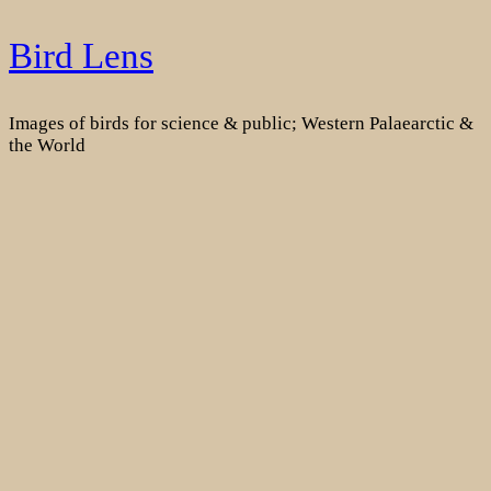
Skip
Bird Lens
to
content
Images of birds for science & public; Western Palaearctic &
the World