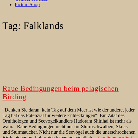
Picture Shop
Tag:
Falklands
Raue Bedingungen beim pelagischen
Birding
“Denken Sie daran, kein Tag auf dem Meer ist wie der andere, jeder
Tag hat das Potenzial für weitere Entdeckungen“. Ein Zitat des
Ornithologen und Seevogelkundlers Hadoram Shirihai ist mehr als
wahr. Raue Bedingungen nicht nur für Sturmschwalben, Skuas
und Sturmtaucher. Nicht nur die Seevögel auch die unerschrockenen
Ra
Birdwatcher auf hoher See haben gelegentlich…
Continue reading