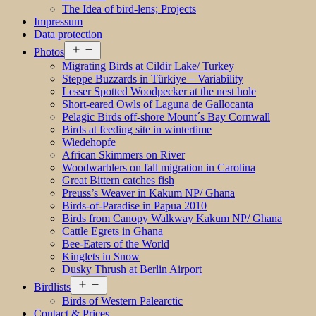
The Idea of bird-lens; Projects
Impressum
Data protection
Open
Photos
menu
Migrating Birds at Cildir Lake/ Turkey
Steppe Buzzards in Türkiye – Variability
Lesser Spotted Woodpecker at the nest hole
Short-eared Owls of Laguna de Gallocanta
Pelagic Birds off-shore Mount´s Bay Cornwall
Birds at feeding site in wintertime
Wiedehopfe
African Skimmers on River
Woodwarblers on fall migration in Carolina
Great Bittern catches fish
Preuss’s Weaver in Kakum NP/ Ghana
Birds-of-Paradise in Papua 2010
Birds from Canopy Walkway Kakum NP/ Ghana
Cattle Egrets in Ghana
Bee-Eaters of the World
Kinglets in Snow
Dusky Thrush at Berlin Airport
Open
Birdlists
menu
Birds of Western Palearctic
Contact & Prices