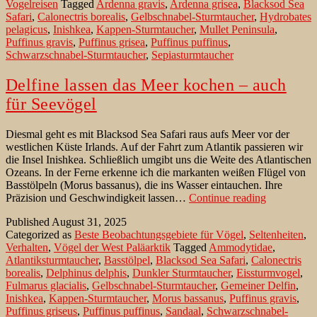
Vogelreisen
Tagged
Ardenna gravis
,
Ardenna grisea
,
Blacksod Sea
Sturmtauchern
Safari
,
Calonectris borealis
,
Gelbschnabel-Sturmtaucher
,
Hydrobates
in
pelagicus
,
Inishkea
,
Kappen-Sturmtaucher
,
Mullet Peninsula
,
den
Puffinus gravis
,
Puffinus grisea
,
Puffinus puffinus
,
Weiten
Schwarzschnabel-Sturmtaucher
,
Sepiasturmtaucher
des
Atlantischen
Ozeans:
Delfine lassen das Meer kochen – auch
Ein
für Seevögel
Vergleich
Diesmal geht es mit Blacksod Sea Safari raus aufs Meer vor der
westlichen Küste Irlands. Auf der Fahrt zum Atlantik passieren wir
die Insel Inishkea. Schließlich umgibt uns die Weite des Atlantischen
Ozeans. In der Ferne erkenne ich die markanten weißen Flügel von
Basstölpeln (Morus bassanus), die ins Wasser eintauchen. Ihre
Delfine
Präzision und Geschwindigkeit lassen…
Continue reading
lassen
Published
August 31, 2025
das
Categorized as
Beste Beobachtungsgebiete für Vögel
,
Seltenheiten
,
Meer
Verhalten
,
Vögel der West Paläarktik
Tagged
Ammodytidae
,
kochen
Atlantiksturmtaucher
,
Basstölpel
,
Blacksod Sea Safari
,
Calonectris
–
borealis
,
Delphinus delphis
,
Dunkler Sturmtaucher
,
Eissturmvogel
,
auch
Fulmarus glacialis
,
Gelbschnabel-Sturmtaucher
,
Gemeiner Delfin
,
für
Inishkea
,
Kappen-Sturmtaucher
,
Morus bassanus
,
Puffinus gravis
,
Seevögel
Puffinus griseus
,
Puffinus puffinus
,
Sandaal
,
Schwarzschnabel-