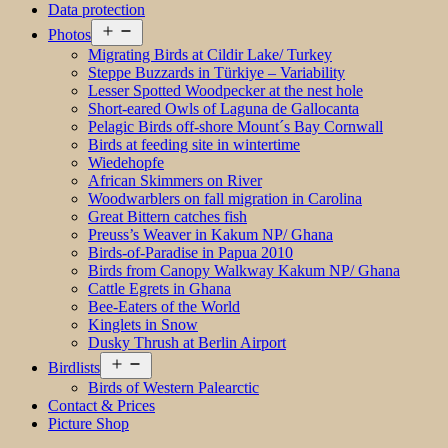
Data protection
Open
Photos
menu
Migrating Birds at Cildir Lake/ Turkey
Steppe Buzzards in Türkiye – Variability
Lesser Spotted Woodpecker at the nest hole
Short-eared Owls of Laguna de Gallocanta
Pelagic Birds off-shore Mount´s Bay Cornwall
Birds at feeding site in wintertime
Wiedehopfe
African Skimmers on River
Woodwarblers on fall migration in Carolina
Great Bittern catches fish
Preuss’s Weaver in Kakum NP/ Ghana
Birds-of-Paradise in Papua 2010
Birds from Canopy Walkway Kakum NP/ Ghana
Cattle Egrets in Ghana
Bee-Eaters of the World
Kinglets in Snow
Dusky Thrush at Berlin Airport
Open
Birdlists
menu
Birds of Western Palearctic
Contact & Prices
Picture Shop