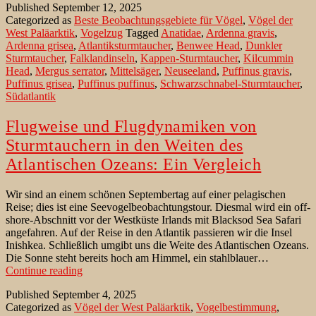
Published
September 12, 2025
an
Categorized as
Beste Beobachtungsgebiete für Vögel
,
Vögel der
Küste
West Paläarktik
,
Vogelzug
Tagged
Anatidae
,
Ardenna gravis
,
im
Ardenna grisea
,
Atlantiksturmtaucher
,
Benwee Head
,
Dunkler
Nordwesten
Sturmtaucher
,
Falklandinseln
,
Kappen-Sturmtaucher
,
Kilcummin
Irlands
Head
,
Mergus serrator
,
Mittelsäger
,
Neuseeland
,
Puffinus gravis
,
vorbei
Puffinus grisea
,
Puffinus puffinus
,
Schwarzschnabel-Sturmtaucher
,
Südatlantik
Flugweise und Flugdynamiken von
Sturmtauchern in den Weiten des
Atlantischen Ozeans: Ein Vergleich
Wir sind an einem schönen Septembertag auf einer pelagischen
Reise; dies ist eine Seevogelbeobachtungstour. Diesmal wird ein off-
shore-Abschnitt vor der Westküste Irlands mit Blacksod Sea Safari
angefahren. Auf der Reise in den Atlantik passieren wir die Insel
Inishkea. Schließlich umgibt uns die Weite des Atlantischen Ozeans.
Die Sonne steht bereits hoch am Himmel, ein stahlblauer…
Flugweise
Continue reading
und
Published
September 4, 2025
Flugdynamiken
Categorized as
Vögel der West Paläarktik
,
Vogelbestimmung
,
von