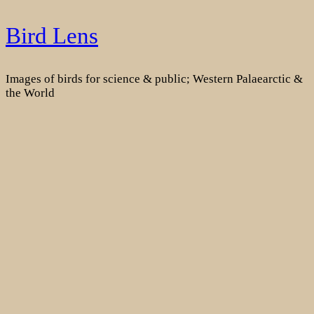
Skip
Bird Lens
to
content
Images of birds for science & public; Western Palaearctic &
the World