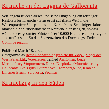
Kraniche an der Laguna de Gallocanta
Seit langem ist der Salzsee und seine Umgebung ein wichtiger
Rastplatz für Kraniche (Grus grus) auf ihrem Weg in die
Winterquartiere Südspaniens und Nordafrikas. Seit einigen Jahren
nimmt die Zahl überwinternder Kraniche hier stetig zu, so dass
während des gesamten Winters über 10.000 Kraniche an der Lagune
anzutreffen sind. Zu den Spitzenzeiten des Durchzugs, Ende…
Kraniche
Continue reading
an
Published
March 18, 2022
der
Categorized as
Beste Beobachtungsgebiete für Vögel
,
Vögel der
Laguna
West Paläarktik
,
Vogelreisen
Tagged
Aragonien
,
beide
de
Mecklenburg-Vorpommern
,
Darss
,
Diepholzer Moorniederung
,
Gallocanta
Gallocanta
,
Grus grus
,
Günzer See
,
Hornborga-See
,
Kranich
,
Linumer Bruch
,
Saragossa
,
Spanien
Kranichzug in den Süden
Der Kranichzug hat begonnen. Tausende von Kraniche (Grus grus),
auch „Vögel des Glücks“ genannt, können derzeit auch in
Brandenburg auf ihrem Zug in den Süden unter markanten und
lautstarken Trompetenrufen beobachtet werden. Das unvergessliche