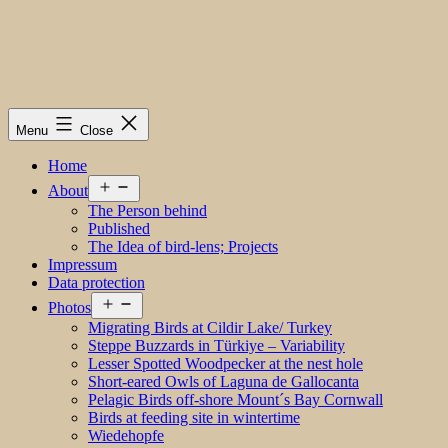
Menu
Close
Home
Open
About
menu
The Person behind
Published
The Idea of bird-lens; Projects
Impressum
Data protection
Open
Photos
menu
Migrating Birds at Cildir Lake/ Turkey
Steppe Buzzards in Türkiye – Variability
Lesser Spotted Woodpecker at the nest hole
Short-eared Owls of Laguna de Gallocanta
Pelagic Birds off-shore Mount´s Bay Cornwall
Birds at feeding site in wintertime
Wiedehopfe