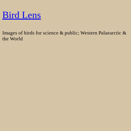
Skip
Bird Lens
to
content
Images of birds for science & public; Western Palaearctic &
the World