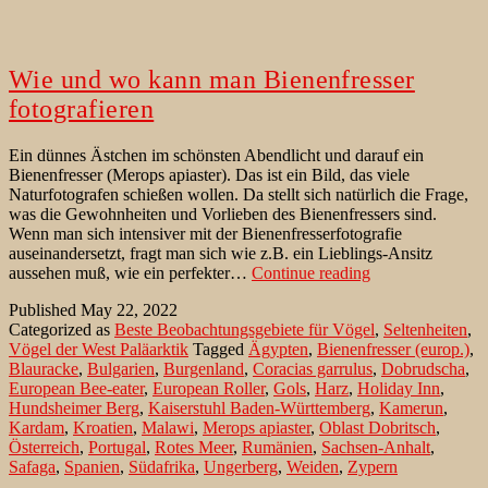
Wie und wo kann man Bienenfresser
fotografieren
Ein dünnes Ästchen im schönsten Abendlicht und darauf ein
Bienenfresser (Merops apiaster). Das ist ein Bild, das viele
Naturfotografen schießen wollen. Da stellt sich natürlich die Frage,
was die Gewohnheiten und Vorlieben des Bienenfressers sind.
Wenn man sich intensiver mit der Bienenfresserfotografie
auseinandersetzt, fragt man sich wie z.B. ein Lieblings-Ansitz
Wie
aussehen muß, wie ein perfekter…
Continue reading
und
Published
May 22, 2022
wo
Categorized as
Beste Beobachtungsgebiete für Vögel
,
Seltenheiten
,
kann
Vögel der West Paläarktik
Tagged
Ägypten
,
Bienenfresser (europ.)
,
man
Blauracke
,
Bulgarien
,
Burgenland
,
Coracias garrulus
,
Dobrudscha
,
Bienenfresser
European Bee-eater
,
European Roller
,
Gols
,
Harz
,
Holiday Inn
,
fotografieren
Hundsheimer Berg
,
Kaiserstuhl Baden-Württemberg
,
Kamerun
,
Kardam
,
Kroatien
,
Malawi
,
Merops apiaster
,
Oblast Dobritsch
,
Österreich
,
Portugal
,
Rotes Meer
,
Rumänien
,
Sachsen-Anhalt
,
Safaga
,
Spanien
,
Südafrika
,
Ungerberg
,
Weiden
,
Zypern