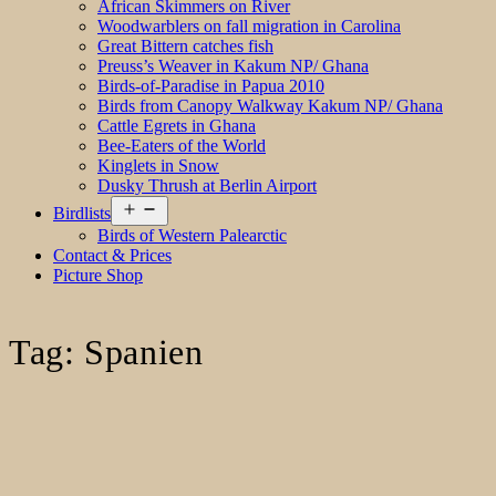
African Skimmers on River
Woodwarblers on fall migration in Carolina
Great Bittern catches fish
Preuss’s Weaver in Kakum NP/ Ghana
Birds-of-Paradise in Papua 2010
Birds from Canopy Walkway Kakum NP/ Ghana
Cattle Egrets in Ghana
Bee-Eaters of the World
Kinglets in Snow
Dusky Thrush at Berlin Airport
Open
Birdlists
menu
Birds of Western Palearctic
Contact & Prices
Picture Shop
Tag:
Spanien