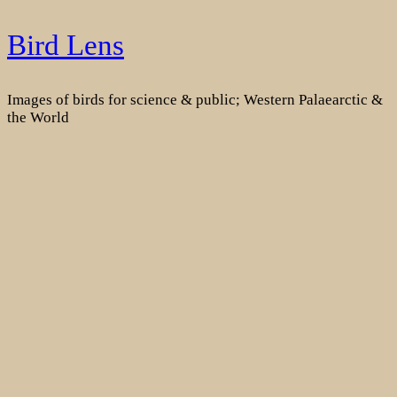
Skip
Bird Lens
to
content
Images of birds for science & public; Western Palaearctic &
the World