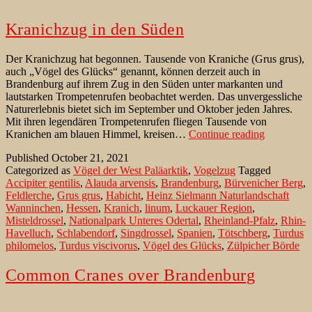
Kranichzug in den Süden
Der Kranichzug hat begonnen. Tausende von Kraniche (Grus grus),
auch „Vögel des Glücks“ genannt, können derzeit auch in
Brandenburg auf ihrem Zug in den Süden unter markanten und
lautstarken Trompetenrufen beobachtet werden. Das unvergessliche
Naturerlebnis bietet sich im September und Oktober jeden Jahres.
Mit ihren legendären Trompetenrufen fliegen Tausende von
Kranichzu
Kranichen am blauen Himmel, kreisen…
Continue reading
in
Published
October 21, 2021
den
Categorized as
Vögel der West Paläarktik
,
Vogelzug
Tagged
Süden
Accipiter gentilis
,
Alauda arvensis
,
Brandenburg
,
Bürvenicher Berg
,
Feldlerche
,
Grus grus
,
Habicht
,
Heinz Sielmann Naturlandschaft
Wanninchen
,
Hessen
,
Kranich
,
linum
,
Luckauer Region
,
Misteldrossel
,
Nationalpark Unteres Odertal
,
Rheinland-Pfalz
,
Rhin-
Havelluch
,
Schlabendorf
,
Singdrossel
,
Spanien
,
Tötschberg
,
Turdus
philomelos
,
Turdus viscivorus
,
Vögel des Glücks
,
Zülpicher Börde
Common Cranes over Brandenburg
Migration of the Common Crane (Grus grus) has started. Thousands