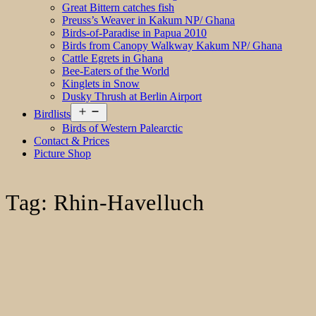
Great Bittern catches fish
Preuss’s Weaver in Kakum NP/ Ghana
Birds-of-Paradise in Papua 2010
Birds from Canopy Walkway Kakum NP/ Ghana
Cattle Egrets in Ghana
Bee-Eaters of the World
Kinglets in Snow
Dusky Thrush at Berlin Airport
Open
Birdlists
menu
Birds of Western Palearctic
Contact & Prices
Picture Shop
Tag:
Rhin-Havelluch