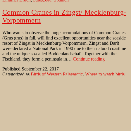
Common Cranes in Zingst/ Mecklenburg-
Vorpommern
Who wants to observe the huge accumulations of Common Cranes
(Grus grus) in fall, will find excellent opportunities near the seaside
resort of Zingst in Mecklenburg-Vorpommern. Zingst and Darß
were declared a National Park in 1990 due to their natural coastline
and the unique so-called Boddenlandschaft. Together with the
Common
Fischland, they form a peninsula in…
Continue reading
Cranes
Published
September 22, 2017
in
Categorized as
Birds of Western Palaearctic
,
Where to watch birds
Zingst/
Tagged
Baltic Sea
,
Boddenlandschaft
,
Common Crane
,
Darss
,
Mecklenburg-
Fischland
,
Grus grus
,
Kranich
,
Mecklenburg-Vorpommern
,
Zingst
Vorpommern
Greifvögel am Rehluder
Obwohl es gerade erst dämmert, ein zarter roter Streifen am
Horizont zu sehen ist, ist das Rätschen der Elstern unüberhörbar.
Das Reh – ein Verkehrsopfer – liegt gut 25 Meter vor dem
tonnenförmigen Hide. Angespannt warte ich auf die Ankunft des
Seeadlers (Haliaeetus albicilla). Diese großen Greife sind zumindest