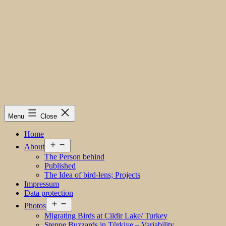
Menu
Close
Home
Open
About
menu
The Person behind
Published
The Idea of bird-lens; Projects
Impressum
Data protection
Open
Photos
menu
Migrating Birds at Cildir Lake/ Turkey
Steppe Buzzards in Türkiye – Variability