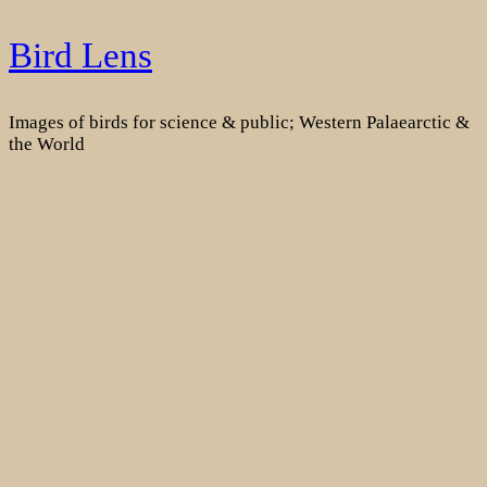
Skip
Bird Lens
to
content
Images of birds for science & public; Western Palaearctic &
the World