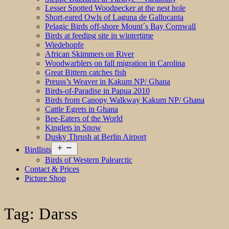
Lesser Spotted Woodpecker at the nest hole
Short-eared Owls of Laguna de Gallocanta
Pelagic Birds off-shore Mount´s Bay Cornwall
Birds at feeding site in wintertime
Wiedehopfe
African Skimmers on River
Woodwarblers on fall migration in Carolina
Great Bittern catches fish
Preuss’s Weaver in Kakum NP/ Ghana
Birds-of-Paradise in Papua 2010
Birds from Canopy Walkway Kakum NP/ Ghana
Cattle Egrets in Ghana
Bee-Eaters of the World
Kinglets in Snow
Dusky Thrush at Berlin Airport
Open
Birdlists
menu
Birds of Western Palearctic
Contact & Prices
Picture Shop
Tag:
Darss