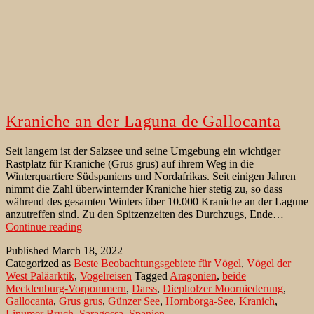
Kraniche an der Laguna de Gallocanta
Seit langem ist der Salzsee und seine Umgebung ein wichtiger
Rastplatz für Kraniche (Grus grus) auf ihrem Weg in die
Winterquartiere Südspaniens und Nordafrikas. Seit einigen Jahren
nimmt die Zahl überwinternder Kraniche hier stetig zu, so dass
während des gesamten Winters über 10.000 Kraniche an der Lagune
anzutreffen sind. Zu den Spitzenzeiten des Durchzugs, Ende…
Kraniche
Continue reading
an
Published
March 18, 2022
der
Categorized as
Beste Beobachtungsgebiete für Vögel
,
Vögel der
Laguna
West Paläarktik
,
Vogelreisen
Tagged
Aragonien
,
beide
de
Mecklenburg-Vorpommern
,
Darss
,
Diepholzer Moorniederung
,
Gallocanta
Gallocanta
,
Grus grus
,
Günzer See
,
Hornborga-See
,
Kranich
,
Linumer Bruch
,
Saragossa
,
Spanien