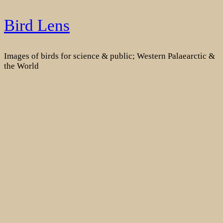
Skip
Bird Lens
to
content
Images of birds for science & public; Western Palaearctic &
the World