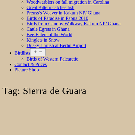
Woodwarblers on fall migration in Carolina
Great Bittern catches fish
Preuss’s Weaver in Kakum NP/ Ghana
Birds-of-Paradise in Papua 2010
Birds from Canopy Walkway Kakum NP/ Ghana
Cattle Egrets in Ghana
Bee-Eaters of the World
Kinglets in Snow
Dusky Thrush at Berlin Airport
Open
Birdlists
menu
Birds of Western Palearctic
Contact & Prices
Picture Shop
Tag:
Sierra de Guara