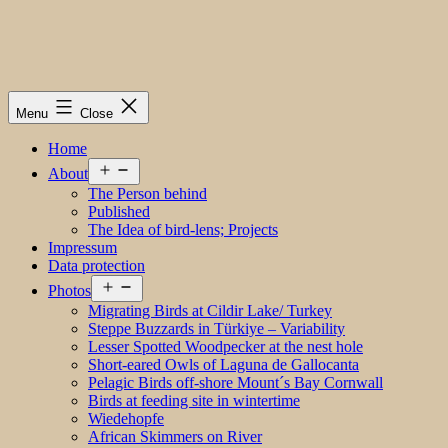
Menu
Close
Home
Open
About
menu
The Person behind
Published
The Idea of bird-lens; Projects
Impressum
Data protection
Open
Photos
menu
Migrating Birds at Cildir Lake/ Turkey
Steppe Buzzards in Türkiye – Variability
Lesser Spotted Woodpecker at the nest hole
Short-eared Owls of Laguna de Gallocanta
Pelagic Birds off-shore Mount´s Bay Cornwall
Birds at feeding site in wintertime
Wiedehopfe
African Skimmers on River