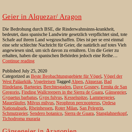
Geier in Alquezar/ Aragon
Die Bedrohung durch BSE, die Rinderwahnsinns-krankheit,
bedeutet, dass spanische Landwirte gesetzlich verpflichtet sind, tote
Schafe auf ihrem Land wegzuschaffen. Dies ist per se erst einmal
eine sehr schlechte Nachricht für Geier, die natürlich auf totes Vieh
angewiesen sind, um sich davon zu ernähren. Um die Geier zu
erhalten, haben die spanischen Behörden jedoch eine Reihe…
Geier
Continue reading
in
Published
July 25, 2020
Alquezar/
Categorized as
Beste Beobachtungsgebiete für Vögel
,
Vögel der
Aragon
West Paläarktik
,
Vogelreisen
Tagged
Alpen
,
Alquezar
,
Bad
Hindelang
,
Bartgeier
,
Berchtesgaden
,
Dave Gosney
,
Ermita de San
Gregorio
,
Finding Wallcreepers in the Sierra de Guara
,
Gänsegeier
,
Gypaetus barbatus
,
Gyps fulvus
,
Kesselspitze
,
Lammergeier
,
Mauerläufer
,
Milvus milvus
,
Neophron percnopterus
,
Ordesa
Nationalpark
,
Rheinhessen
,
Roter Milan
,
San Pelegrin
,
Schmutzgeier
,
Sendero botanico
,
Sierra de Guara
,
Stanglahnerkopf
,
Tichodroma muraria
Gänsegeier in Aragonien