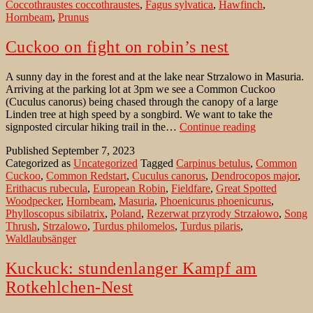
Coccothraustes coccothraustes
,
Fagus sylvatica
,
Hawfinch
,
Hornbeam
,
Prunus
Cuckoo on fight on robin’s nest
A sunny day in the forest and at the lake near Strzalowo in Masuria.
Arriving at the parking lot at 3pm we see a Common Cuckoo
(Cuculus canorus) being chased through the canopy of a large
Linden tree at high speed by a songbird. We want to take the
Cuckoo
signposted circular hiking trail in the…
Continue reading
on
Published
September 7, 2023
fight
Categorized as
Uncategorized
Tagged
Carpinus betulus
,
Common
on
Cuckoo
,
Common Redstart
,
Cuculus canorus
,
Dendrocopos major
,
robin’s
Erithacus rubecula
,
European Robin
,
Fieldfare
,
Great Spotted
nest
Woodpecker
,
Hornbeam
,
Masuria
,
Phoenicurus phoenicurus
,
Phylloscopus sibilatrix
,
Poland
,
Rezerwat przyrody Strzałowo
,
Song
Thrush
,
Strzalowo
,
Turdus philomelos
,
Turdus pilaris
,
Waldlaubsänger
Kuckuck: stundenlanger Kampf am
Rotkehlchen-Nest