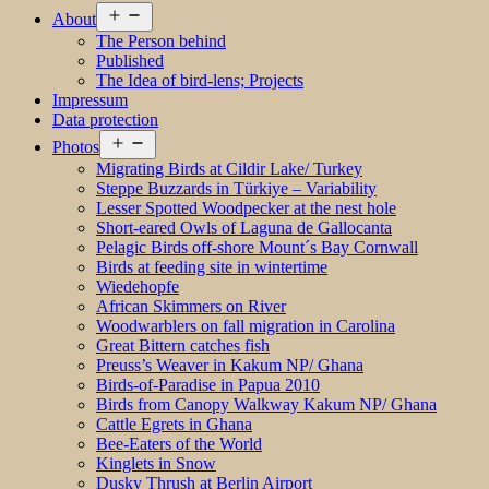
Open
About
menu
The Person behind
Published
The Idea of bird-lens; Projects
Impressum
Data protection
Open
Photos
menu
Migrating Birds at Cildir Lake/ Turkey
Steppe Buzzards in Türkiye – Variability
Lesser Spotted Woodpecker at the nest hole
Short-eared Owls of Laguna de Gallocanta
Pelagic Birds off-shore Mount´s Bay Cornwall
Birds at feeding site in wintertime
Wiedehopfe
African Skimmers on River
Woodwarblers on fall migration in Carolina
Great Bittern catches fish
Preuss’s Weaver in Kakum NP/ Ghana
Birds-of-Paradise in Papua 2010
Birds from Canopy Walkway Kakum NP/ Ghana
Cattle Egrets in Ghana
Bee-Eaters of the World
Kinglets in Snow
Dusky Thrush at Berlin Airport