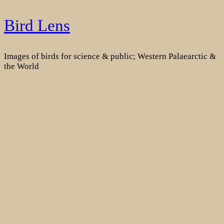
Skip
Bird Lens
to
content
Images of birds for science & public; Western Palaearctic &
the World