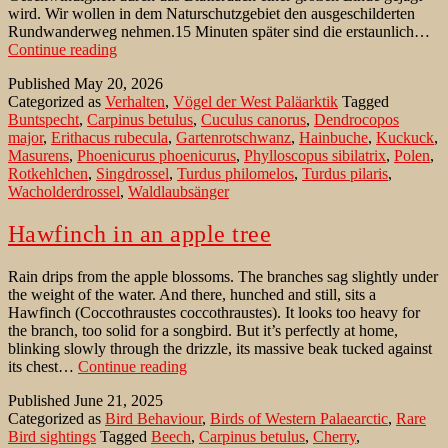
wird. Wir wollen in dem Naturschutzgebiet den ausgeschilderten
Rundwanderweg nehmen.15 Minuten später sind die erstaunlich…
Kuckuck
Continue reading
am
Published
May 20, 2026
Rotkehlchen-
Categorized as
Verhalten
,
Vögel der West Paläarktik
Tagged
Nest
Buntspecht
,
Carpinus betulus
,
Cuculus canorus
,
Dendrocopos
major
,
Erithacus rubecula
,
Gartenrotschwanz
,
Hainbuche
,
Kuckuck
,
Masurens
,
Phoenicurus phoenicurus
,
Phylloscopus sibilatrix
,
Polen
,
Rotkehlchen
,
Singdrossel
,
Turdus philomelos
,
Turdus pilaris
,
Wacholderdrossel
,
Waldlaubsänger
Hawfinch in an apple tree
Rain drips from the apple blossoms. The branches sag slightly under
the weight of the water. And there, hunched and still, sits a
Hawfinch (Coccothraustes coccothraustes). It looks too heavy for
the branch, too solid for a songbird. But it’s perfectly at home,
blinking slowly through the drizzle, its massive beak tucked against
Hawfinch
its chest…
Continue reading
in
Published
June 21, 2025
an
Categorized as
Bird Behaviour
,
Birds of Western Palaearctic
,
Rare
apple
Bird sightings
Tagged
Beech
,
Carpinus betulus
,
Cherry
,
tree